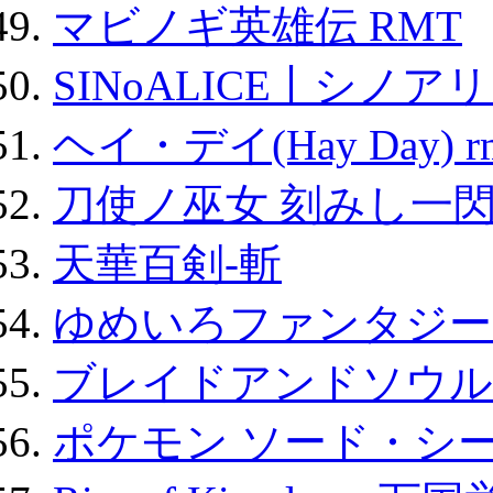
マビノギ英雄伝 RMT
SINoALICE丨シノア
ヘイ・デイ(Hay Day) r
刀使ノ巫女 刻みし一閃
天華百剣-斬
ゆめいろファンタジー
ブレイドアンドソウル
ポケモン ソード・シー