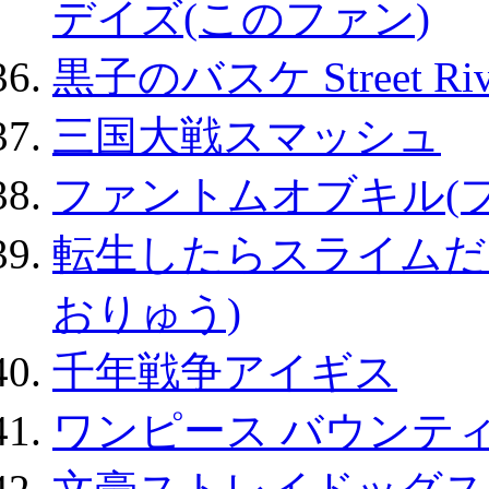
デイズ(このファン)
黒子のバスケ Street Ri
三国大戦スマッシュ
ファントムオブキル(
転生したらスライムだ
おりゅう)
千年戦争アイギス
ワンピース バウンテ