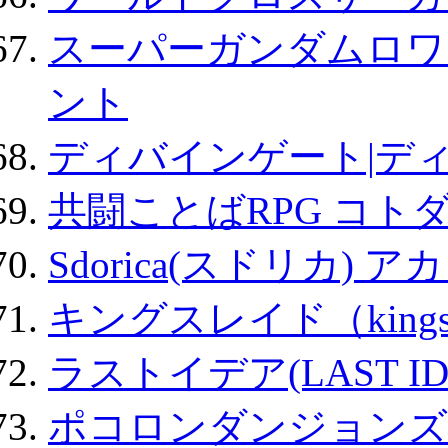
スーパーガンダムロワ
ント
ディバインゲート|デ
共闘ことばRPG コト
Sdorica(スドリカ) 
キングスレイド（kin
ラストイデア(LAST ID
ポコロンダンジョンズ 