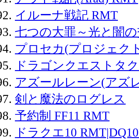
イルーナ戦記 RMT
七つの大罪～光と闇の
プロセカ(プロジェク
ドラゴンクエストタク
アズールレーン(アズレ
剣と魔法のログレス
予約制 FF11 RMT
ドラクエ10 RMT|DQ10