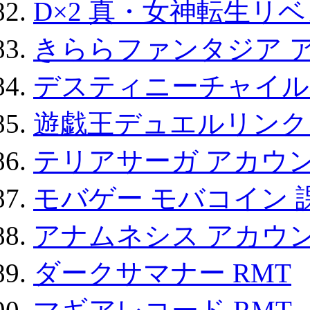
D×2 真・女神転生リ
きららファンタジア 
デスティニーチャイル
遊戯王デュエルリンクス
テリアサーガ アカウ
モバゲー モバコイン 
アナムネシス アカウ
ダークサマナー RMT