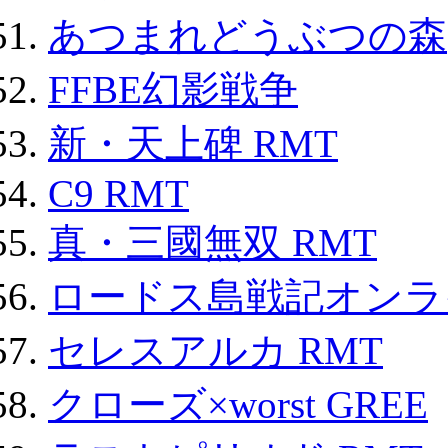
あつまれどうぶつの森
FFBE幻影戦争
新・天上碑 RMT
C9 RMT
真・三國無双 RMT
ロードス島戦記オンライ
セレスアルカ RMT
クローズ×worst GREE