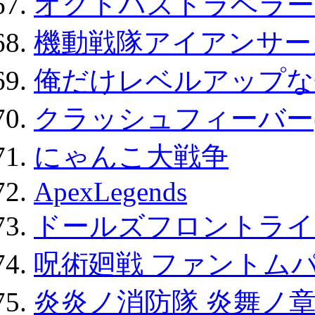
オクトパストラベラー
機動戦隊アイアンサー
俺だけレベルアップな件
クラッシュフィーバー
にゃんこ大戦争
ApexLegends
ドールズフロントライ
呪術廻戦 ファントムパ
炎炎ノ消防隊 炎舞ノ