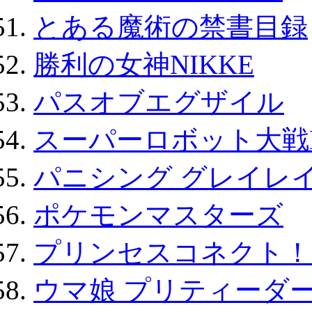
とある魔術の禁書目録
勝利の女神NIKKE
パスオブエグザイル
スーパーロボット大戦D
パニシング グレイレイ
ポケモンマスターズ
プリンセスコネクト！Re:
ウマ娘 プリティーダー