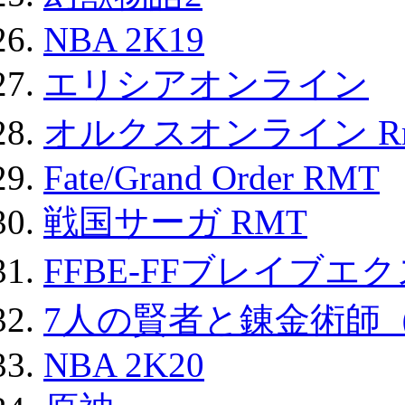
NBA 2K19
エリシアオンライン
オルクスオンライン R
Fate/Grand Order RMT
戦国サーガ RMT
FFBE-FFブレイブエ
7人の賢者と錬金術師
NBA 2K20