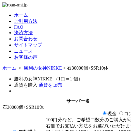
ホーム
ご利用方法
FAQ
決済方法
お問合わせ
サイトマップ
ニュース
お客様の声
ホーム
>
勝利の女神NIKKE
> 石30000個+SSR10体
勝利の女神NIKKE （1口＝1 個）
通貨を購入
通貨を販売
サーバー名
石30000個+SSR10体
現金
コ
100口分など、ご希望口数分のご購入が
右側でお支払い方法をお選びいただけま