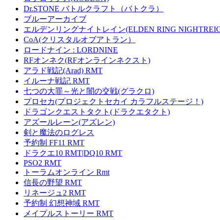
Dr.STONE バトルクラフト（バトクラ）
ブルーアーカイブ
エルデンリングナイトレイン(ELDEN RING NIGHTREIG
CoA(クリスタルオブアトラン）
ロードナイン : LORDNINE
RFオンネク(RFオンラインネクスト)
アラド戦記(Arad) RMT
イルーナ戦記 RMT
七つの大罪～光と闇の交戦(グラクロ)
プロセカ(プロジェクトセカイ カラフルステージ！)
ドラゴンクエストタクト(ドラクエタクト)
アズールレーン(アズレン)
剣と魔法のログレス
予約制 FF11 RMT
ドラクエ10 RMT|DQ10 RMT
PSO2 RMT
トーラムオンライン Rmt
信長の野望 RMT
リネージュ2 RMT
予約制 幻想神域 RMT
メイプルストーリー RMT