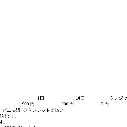
1口~
10口~
クレジ
900 円
900 円
0 円
ンビニ決済
クレジット支払い
可能です。
す。