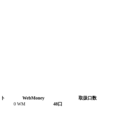
ット
WebMoney
取扱口数
0 WM
48口