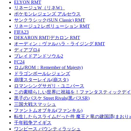
ELYON RMT
リネージュW（リネW）
ポケモンレジェンズ アルセウス
サンクラシック(SUN Classic) RMT
リネージュ2 レボリューション RMT
FIFA23
DEKARON RMT|デカロン RMT
オーディン：ヴァルハラ・ライジング RMT
ディアブロ4
ブレイドアンドソウル2
FC24
ロム(ROM：Remember of Majesty)
ドラゴンボールレジェンズ
崩壊スターレイル(崩スタ)
ロマンシングサガリ・ユニバース
この素晴らしい世界に祝福を！ファンタスティックデイズ
黒子のバスケ Street Rivals(黒バスSR)
三国大戦スマッシュ
ファントムオブキル(ファンキル)
転生したらスライムだった件 魔王と竜の建国譚(まおり
千年戦争アイギス
ワンピース バウンティラッシュ