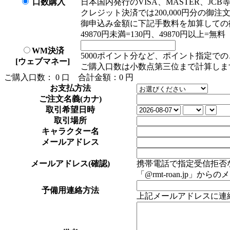
口数購入
日本国内発行のVISA、MASTER、JC
クレジット決済では200,000円分の御
御申込み金額に下記手数料を加算しての
49870円未満=130円、49870円以上=無料
WM決済
5000ポイント分など、ポイント指定で
[ウェブマネー]
ご購入口数は小数点第三位まで計算しま
ご購入口数：
0
口
合計金額：
0
円
お支払方法
ご注文名義(カナ)
取引希望日時
取引場所
キャラクター名
メールアドレス
メールアドレス(確認)
携帯電話で指定受信拒否な
「@rmt-roan.jp
予備用連絡方法
上記メールアドレスに連