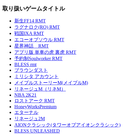
取り扱いゲームタイトル
新生FF14 RMT
ラグナロク(RO) RMT
戦国IXA RMT
エコーオブソウル RMT
星界神話 RMT
アプリ版 単車の虎 裏虎 RMT
予約制Soulworker RMT
BLESS rmt
ブラウンダスト
ミリシタ アカウント
メイプルストーリーM(メイプルM)
リネージュM（リネM）
NBA 2K21
ロストアーク RMT
HoneyWorksPremium
エターナル
リネージュ2M
AIONクラシック(タワーオブアイオンクラシック)
BLESS UNLEASHED