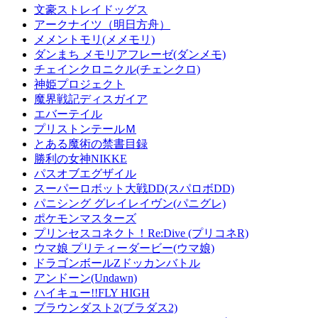
文豪ストレイドッグス
アークナイツ（明日方舟）
メメントモリ(メメモリ)
ダンまち メモリアフレーゼ(ダンメモ)
チェインクロニクル(チェンクロ)
神姫プロジェクト
魔界戦記ディスガイア
エバーテイル
プリストンテールＭ
とある魔術の禁書目録
勝利の女神NIKKE
パスオブエグザイル
スーパーロボット大戦DD(スパロボDD)
パニシング グレイレイヴン(パニグレ)
ポケモンマスターズ
プリンセスコネクト！Re:Dive (プリコネR)
ウマ娘 プリティーダービー(ウマ娘)
ドラゴンボールZドッカンバトル
アンドーン(Undawn)
ハイキュー!!FLY HIGH
ブラウンダスト2(ブラダス2)