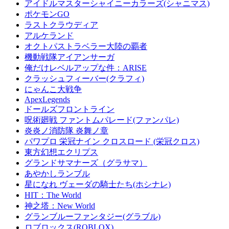
アイドルマスターシャイニーカラーズ(シャニマス)
ポケモンGO
ラストクラウディア
アルケランド
オクトパストラベラー大陸の覇者
機動戦隊アイアンサーガ
俺だけレベルアップな件：ARISE
クラッシュフィーバー(クラフィ)
にゃんこ大戦争
ApexLegends
ドールズフロントライン
呪術廻戦 ファントムパレード(ファンパレ)
炎炎ノ消防隊 炎舞ノ章
パワプロ 栄冠ナイン クロスロード (栄冠クロス)
東方幻想エクリプス
グランドサマナーズ（グラサマ）
あやかしランブル
星になれ ヴェーダの騎士たち(ホシナレ)
HIT：The World
神之塔：New World
グランブルーファンタジー(グラブル)
ロブロックス(ROBLOX)