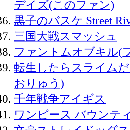
デイズ(このファン)
黒子のバスケ Street Ri
三国大戦スマッシュ
ファントムオブキル(
転生したらスライムだ
おりゅう)
千年戦争アイギス
ワンピース バウンテ