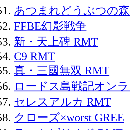
あつまれどうぶつの森
FFBE幻影戦争
新・天上碑 RMT
C9 RMT
真・三國無双 RMT
ロードス島戦記オンライ
セレスアルカ RMT
クローズ×worst GREE