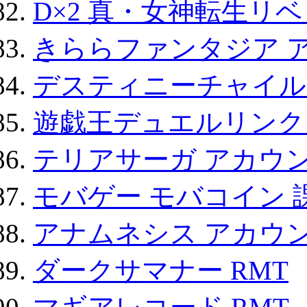
D×2 真・女神転生リ
きららファンタジア 
デスティニーチャイル
遊戯王デュエルリンクス
テリアサーガ アカウ
モバゲー モバコイン 
アナムネシス アカウ
ダークサマナー RMT