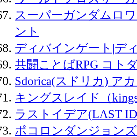
スーパーガンダムロワ
ント
ディバインゲート|デ
共闘ことばRPG コト
Sdorica(スドリカ) 
キングスレイド（kin
ラストイデア(LAST ID
ポコロンダンジョンズ 