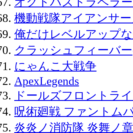
オクトパストラベラー
機動戦隊アイアンサー
俺だけレベルアップな件
クラッシュフィーバー
にゃんこ大戦争
ApexLegends
ドールズフロントライ
呪術廻戦 ファントムパ
炎炎ノ消防隊 炎舞ノ