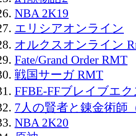
NBA 2K19
エリシアオンライン
オルクスオンライン R
Fate/Grand Order RMT
戦国サーガ RMT
FFBE-FFブレイブエ
7人の賢者と錬金術師
NBA 2K20