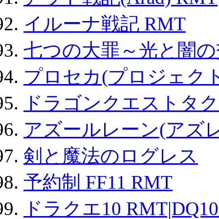
イルーナ戦記 RMT
七つの大罪～光と闇の
プロセカ(プロジェク
ドラゴンクエストタク
アズールレーン(アズレ
剣と魔法のログレス
予約制 FF11 RMT
ドラクエ10 RMT|DQ10