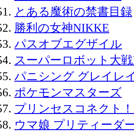
とある魔術の禁書目録
勝利の女神NIKKE
パスオブエグザイル
スーパーロボット大戦D
パニシング グレイレイ
ポケモンマスターズ
プリンセスコネクト！Re:
ウマ娘 プリティーダー