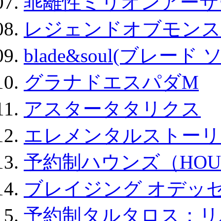
乖離性ミリオンアーサー
レジェンドオブモンスタ
blade&soul(ブレード 
グラナドエスパダM
アスタータタリクス
エレメンタルストーリ
予約制ハウンズ（HOU
ブレイジング オデッセ
予約制タルタロス：リバ