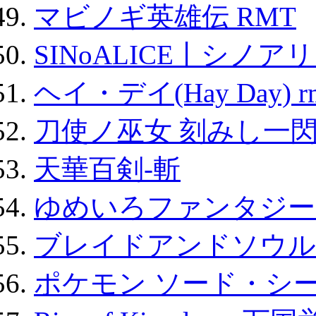
マビノギ英雄伝 RMT
SINoALICE丨シノア
ヘイ・デイ(Hay Day) r
刀使ノ巫女 刻みし一閃
天華百剣-斬
ゆめいろファンタジー
ブレイドアンドソウル
ポケモン ソード・シー