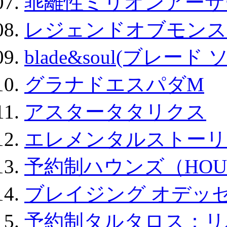
乖離性ミリオンアーサー
レジェンドオブモンスタ
blade&soul(ブレード 
グラナドエスパダM
アスタータタリクス
エレメンタルストーリ
予約制ハウンズ（HOU
ブレイジング オデッセ
予約制タルタロス：リバ