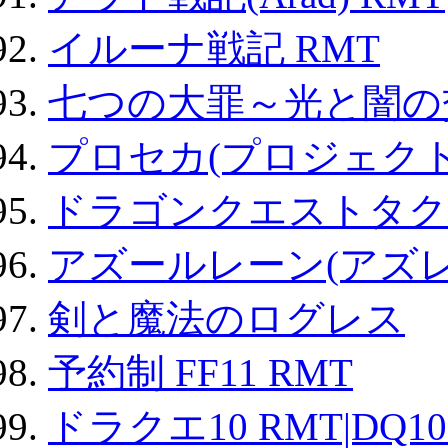
イルーナ戦記 RMT
七つの大罪～光と闇の
プロセカ(プロジェク
ドラゴンクエストタク
アズールレーン(アズレ
剣と魔法のログレス
予約制 FF11 RMT
ドラクエ10 RMT|DQ10