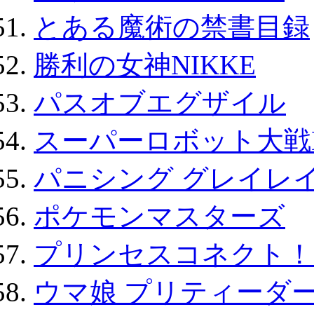
とある魔術の禁書目録
勝利の女神NIKKE
パスオブエグザイル
スーパーロボット大戦D
パニシング グレイレイ
ポケモンマスターズ
プリンセスコネクト！Re:
ウマ娘 プリティーダー