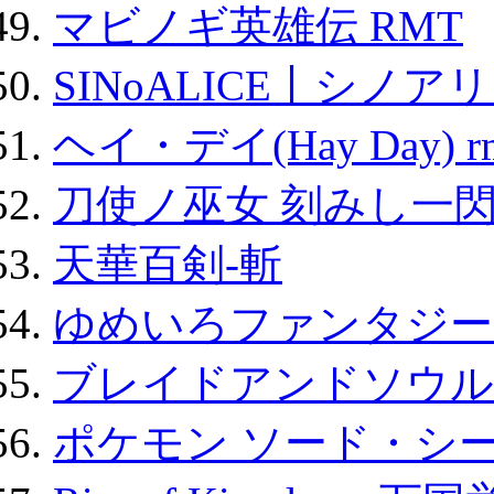
マビノギ英雄伝 RMT
SINoALICE丨シノア
ヘイ・デイ(Hay Day) r
刀使ノ巫女 刻みし一閃
天華百剣-斬
ゆめいろファンタジー
ブレイドアンドソウル
ポケモン ソード・シー