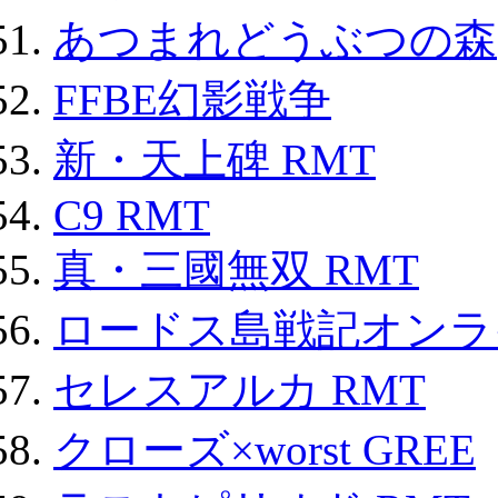
あつまれどうぶつの森
FFBE幻影戦争
新・天上碑 RMT
C9 RMT
真・三國無双 RMT
ロードス島戦記オンライ
セレスアルカ RMT
クローズ×worst GREE