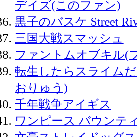
デイズ(このファン)
黒子のバスケ Street Ri
三国大戦スマッシュ
ファントムオブキル(
転生したらスライムだ
おりゅう)
千年戦争アイギス
ワンピース バウンテ