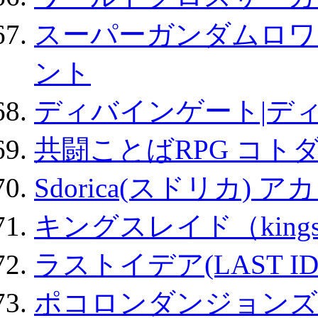
スーパーガンダムロワ
ント
ディバインゲート|デ
共闘ことばRPG コト
Sdorica(スドリカ) 
キングスレイド（kin
ラストイデア(LAST ID
ポコロンダンジョンズ 