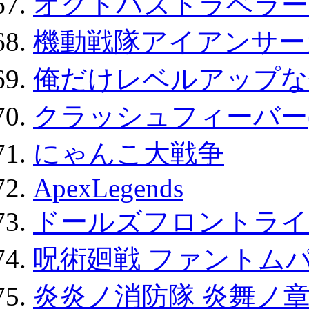
オクトパストラベラー
機動戦隊アイアンサー
俺だけレベルアップな件
クラッシュフィーバー
にゃんこ大戦争
ApexLegends
ドールズフロントライ
呪術廻戦 ファントムパ
炎炎ノ消防隊 炎舞ノ