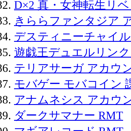
D×2 真・女神転生リ
きららファンタジア 
デスティニーチャイル
遊戯王デュエルリンクス
テリアサーガ アカウ
モバゲー モバコイン 
アナムネシス アカウ
ダークサマナー RMT