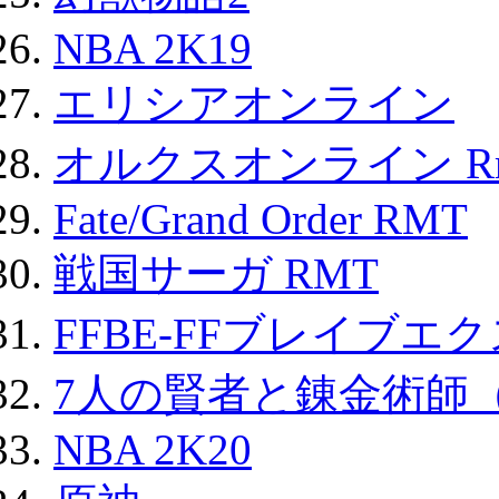
NBA 2K19
エリシアオンライン
オルクスオンライン R
Fate/Grand Order RMT
戦国サーガ RMT
FFBE-FFブレイブエ
7人の賢者と錬金術師
NBA 2K20