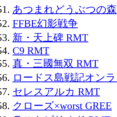
あつまれどうぶつの森
FFBE幻影戦争
新・天上碑 RMT
C9 RMT
真・三國無双 RMT
ロードス島戦記オンライ
セレスアルカ RMT
クローズ×worst GREE