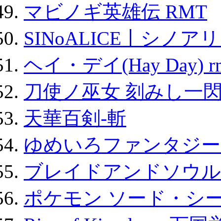
マビノギ英雄伝 RMT
SINoALICE丨シノア
ヘイ・デイ(Hay Day) r
刀使ノ巫女 刻みし一閃
天華百剣-斬
ゆめいろファンタジー
ブレイドアンドソウル
ポケモン ソード・シー