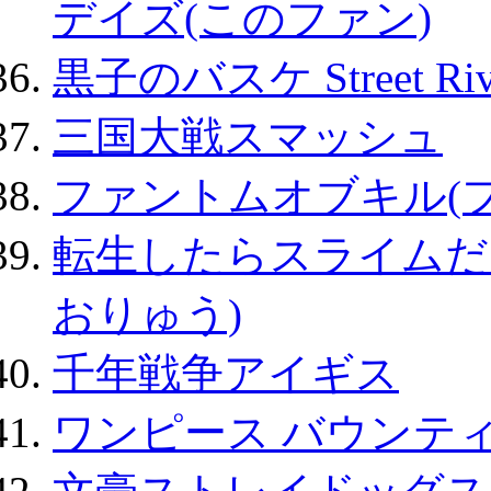
デイズ(このファン)
黒子のバスケ Street Ri
三国大戦スマッシュ
ファントムオブキル(
転生したらスライムだ
おりゅう)
千年戦争アイギス
ワンピース バウンテ