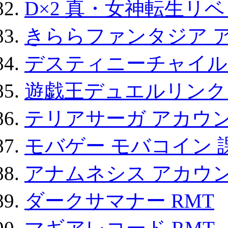
D×2 真・女神転生リ
きららファンタジア 
デスティニーチャイル
遊戯王デュエルリンクス
テリアサーガ アカウ
モバゲー モバコイン 
アナムネシス アカウ
ダークサマナー RMT