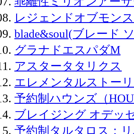
乖離性ミリオンアーサー
レジェンドオブモンスタ
blade&soul(ブレード 
グラナドエスパダM
アスタータタリクス
エレメンタルストーリ
予約制ハウンズ（HOU
ブレイジング オデッセ
予約制タルタロス：リバ