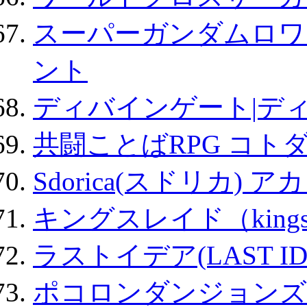
スーパーガンダムロワ
ント
ディバインゲート|デ
共闘ことばRPG コト
Sdorica(スドリカ) 
キングスレイド（kin
ラストイデア(LAST ID
ポコロンダンジョンズ 