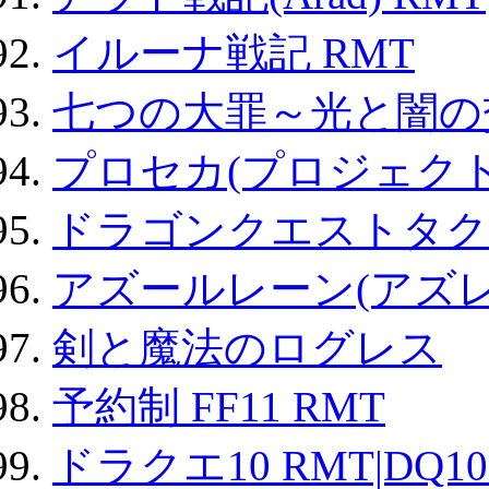
イルーナ戦記 RMT
七つの大罪～光と闇の
プロセカ(プロジェク
ドラゴンクエストタク
アズールレーン(アズレ
剣と魔法のログレス
予約制 FF11 RMT
ドラクエ10 RMT|DQ10