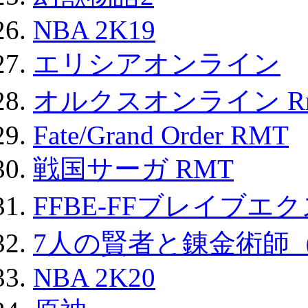
NBA 2K19
エリシアオンライン
オルクスオンライン R
Fate/Grand Order RMT
戦国サーガ RMT
FFBE-FFブレイブエ
7人の賢者と錬金術師
NBA 2K20