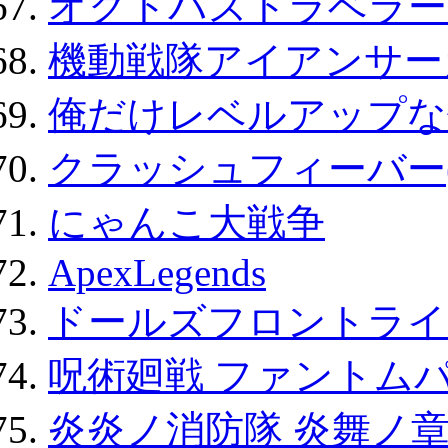
オクトパストラベラー
機動戦隊アイアンサー
俺だけレベルアップな件
クラッシュフィーバー
にゃんこ大戦争
ApexLegends
ドールズフロントライ
呪術廻戦 ファントムパ
炎炎ノ消防隊 炎舞ノ