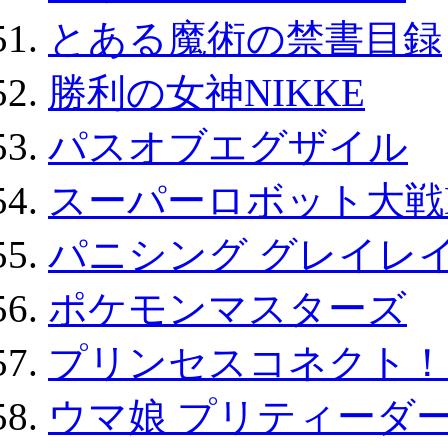
とある魔術の禁書目録
勝利の女神NIKKE
パスオブエグザイル
スーパーロボット大戦D
パニシング グレイレイ
ポケモンマスターズ
プリンセスコネクト！Re:
ウマ娘 プリティーダー