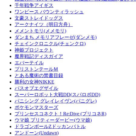
千年戦争アイギス
ワンピース バウンティラッシュ
文豪ストレイドッグス
アークナイツ（明日方舟）
メメントモリ(メメモリ)
ダンまち メモリアフレーゼ(ダンメモ)
チェインクロニクル(チェンクロ)
神姫プロジェクト
魔界戦記ディスガイア
エバーテイル
プリストンテールＭ
とある魔術の禁書目録
勝利の女神NIKKE
パスオブエグザイル
スーパーロボット大戦DD(スパロボDD)
パニシング グレイレイヴン(パニグレ)
ポケモンマスターズ
プリンセスコネクト！Re:Dive (プリコネR)
ウマ娘 プリティーダービー(ウマ娘)
ドラゴンボールZドッカンバトル
アンドーン(Undawn)