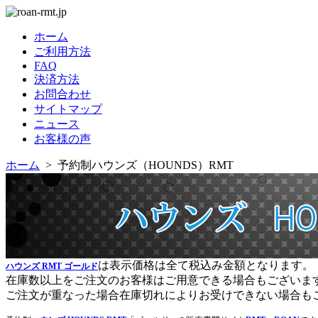
ホーム
ご利用方法
FAQ
決済方法
お問合わせ
サイトマップ
ニュース
お客様の声
ホーム
> 予約制ハウンズ（HOUNDS）RMT
は表示価格は全て税込み金額となります。
ハウンズ RMT ゴールド
在庫数以上をご注文のお客様はご用意できる場合もございま
ご注文が重なった場合在庫切れによりお受けできない場合も