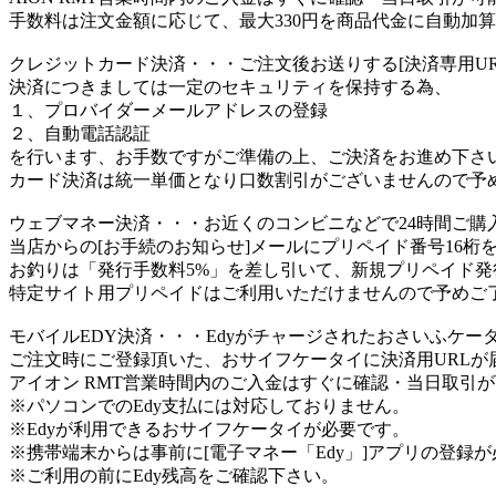
手数料は注文金額に応じて、最大330円を商品代金に自動加
クレジットカード決済
・・・ご注文後お送りする[決済専用U
決済につきましては一定のセキュリティを保持する為、
１、プロバイダーメールアドレスの登録
２、自動電話認証
を行います、お手数ですがご準備の上、ご決済をお進め下さ
カード決済は統一単価となり口数割引がございませんので予
ウェブマネー決済
・・・お近くのコンビニなどで24時間ご購
当店からの[お手続のお知らせ]メールにプリペイド番号16桁
お釣りは「発行手数料5%」を差し引いて、新規プリペイド発
特定サイト用プリペイドはご利用いただけませんので予めご
モバイルEDY決済
・・・Edyがチャージされたおさいふケー
ご注文時にご登録頂いた、おサイフケータイに決済用URL
アイオン RMT営業時間内のご入金はすぐに確認・当日取引
※パソコンでのEdy支払には対応しておりません。
※Edyが利用できるおサイフケータイが必要です。
※携帯端末からは事前に[電子マネー「Edy」]アプリの登録
※ご利用の前にEdy残高をご確認下さい。