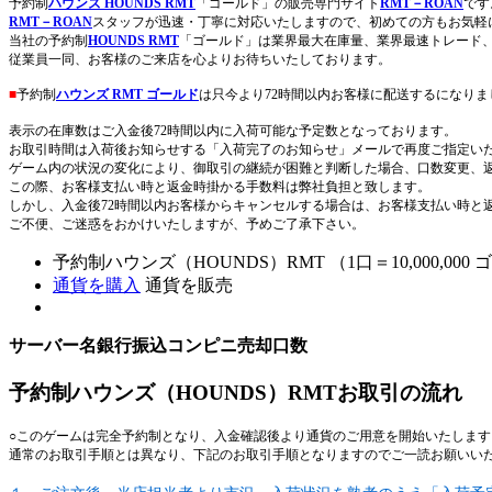
予約制
ハウンズ HOUNDS RMT
「ゴールド」の販売専門サイト
RMT－ROAN
です
RMT－ROAN
スタッフが迅速・丁寧に対応いたしますので、初めての方もお気軽
当社の予約制
HOUNDS RMT
「ゴールド」は業界最大在庫量、業界最速トレード
従業員一同、お客様のご来店を心よりお待ちいたしております。
■
予約制
ハウンズ RMT ゴールド
は只今より72時間以内お客様に配送するになりま
表示の在庫数はご入金後72時間以内に入荷可能な予定数となっております。
お取引時間は入荷後お知らせする「入荷完了のお知らせ」メールで再度ご指定い
ゲーム内の状況の変化により、御取引の継続が困難と判断した場合、口数変更、
この際、お客様支払い時と返金時掛かる手数料は弊社負担と致します。
しかし、入金後72時間以内お客様からキャンセルする場合は、お客様支払い時と
ご不便、ご迷惑をおかけいたしますが、予めご了承下さい。
予約制ハウンズ（HOUNDS）RMT （1口＝10,000,000
通貨を購入
通貨を販売
サーバー名
銀行振込
コンピニ
売却口数
予約制ハウンズ（HOUNDS）RMTお取引の流れ
○このゲームは完全予約制となり、入金確認後より通貨のご用意を開始いたします
通常のお取引手順とは異なり、下記のお取引手順となりますのでご一読お願いい