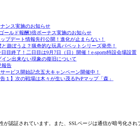
ンテナンス実施のお知らせ
&ゴールド報酬3倍ボーナス実施のお知らせ
のアップデート情報先行公開！進化が止まらない！
時間！僕と遊ぼうよ？猟奇的な玩具パペットシリーズ発売！
日目終了！二日目は9月7日（日）開催！e-sports特設会場設置
ログイン出来ない現象の復旧について
況報告
正式サービス開始記念五大キャンペーン開催中！
告１】次の戦場は木々が生い茂るPvPマップ「森」
性が認証されています。また、SSLページは通信が暗号化され