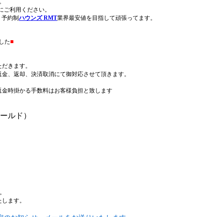
。
にご利用ください。
、予約制
ハウンズ RMT
業界最安値を目指して頑張ってます。
した
■
ただきます。
返金、返却、決済取消にて御対応させて頂きます。
返金時掛かる手数料はお客様負担と致します
 ゴールド）
。
たします。