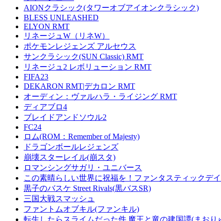
AIONクラシック(タワーオブアイオンクラシック)
BLESS UNLEASHED
ELYON RMT
リネージュW（リネW）
ポケモンレジェンズ アルセウス
サンクラシック(SUN Classic) RMT
リネージュ2 レボリューション RMT
FIFA23
DEKARON RMT|デカロン RMT
オーディン：ヴァルハラ・ライジング RMT
ディアブロ4
ブレイドアンドソウル2
FC24
ロム(ROM：Remember of Majesty)
ドラゴンボールレジェンズ
崩壊スターレイル(崩スタ)
ロマンシングサガリ・ユニバース
この素晴らしい世界に祝福を！ファンタスティックデイズ
黒子のバスケ Street Rivals(黒バスSR)
三国大戦スマッシュ
ファントムオブキル(ファンキル)
転生したらスライムだった件 魔王と竜の建国譚(まおり