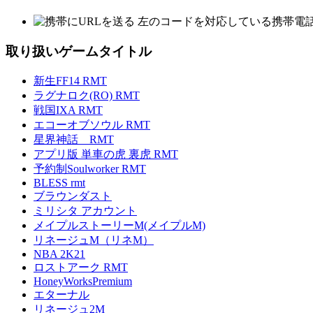
左のコードを対応している携帯電
取り扱いゲームタイトル
新生FF14 RMT
ラグナロク(RO) RMT
戦国IXA RMT
エコーオブソウル RMT
星界神話 RMT
アプリ版 単車の虎 裏虎 RMT
予約制Soulworker RMT
BLESS rmt
ブラウンダスト
ミリシタ アカウント
メイプルストーリーM(メイプルM)
リネージュM（リネM）
NBA 2K21
ロストアーク RMT
HoneyWorksPremium
エターナル
リネージュ2M