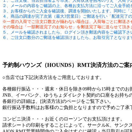
１、ご注文後、当店担当者より市況、入荷状況を熟考のうえ「入荷予
２、メールの内容をご確認の上、各種お支払方法に沿ってご入金手続
３、お客様からのご入金を確認後、調達を開始いたします。同時に「
４、商品の調達が完了次第（最大3営業日）ご郵送を行い「配達完了
※一度の入荷でご注文口数文が揃わない場合は、入荷毎ごとに郵送さ
その場合は「一部郵送完了のお知らせ」を郵送完了毎に送らせて頂き
５、メールを確認されましたら、ログイン頂き郵送内容をご確認下さ
６、ご注文口数分のご郵送を確認頂けましたら、お取引完了となりま
予約制ハウンズ（HOUNDS）RMT決済方法のご案
○当店では下記決済方法をご用意しております。
各種銀行振込
・・・週末・休日を除き09時から15時までの
JNB、イーバンク、ゆうちょダイレクト契約の口座をお持ち
各銀行の詳細は、[決済方法]のページをご覧下さい。
銀行振込手数料はお客様のご負担となりますので予めご了承
コンビニ決済
・・・お近くのローソンでお支払頂けます。
請求シートの印刷をすることによって、サークルK、サンク
AION RMT営業時間内のご入金はすぐに確認・当日取引が可