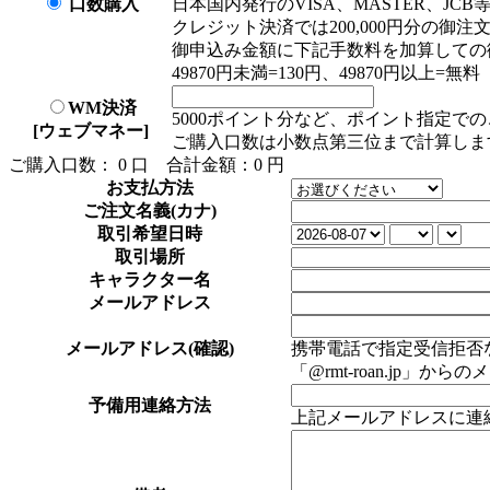
口数購入
日本国内発行のVISA、MASTER、JC
クレジット決済では200,000円分の御
御申込み金額に下記手数料を加算しての
49870円未満=130円、49870円以上=無料
WM決済
5000ポイント分など、ポイント指定で
[ウェブマネー]
ご購入口数は小数点第三位まで計算しま
ご購入口数：
0
口
合計金額：
0
円
お支払方法
ご注文名義(カナ)
取引希望日時
取引場所
キャラクター名
メールアドレス
メールアドレス(確認)
携帯電話で指定受信拒否な
「@rmt-roan.jp
予備用連絡方法
上記メールアドレスに連