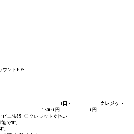
アカウントIOS
1口~
クレジット
13000 円
0 円
ンビニ決済
クレジット支払い
可能です。
す。