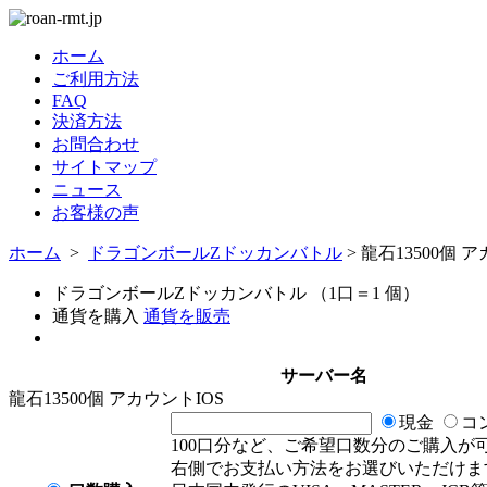
ホーム
ご利用方法
FAQ
決済方法
お問合わせ
サイトマップ
ニュース
お客様の声
ホーム
>
ドラゴンボールZドッカンバトル
> 龍石13500個 
ドラゴンボールZドッカンバトル （1口＝1 個）
通貨を購入
通貨を販売
サーバー名
龍石13500個 アカウントIOS
現金
コ
100口分など、ご希望口数分のご購入が
右側でお支払い方法をお選びいただけま