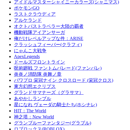
アイドルマスターシャイニーカラーズ(シャニマス)
ポケモンGO
ラストクラウディア
アルケランド
オクトパストラベラー大陸の覇者
機動戦隊アイアンサーガ
俺だけレベルアップな件：ARISE
クラッシュフィーバー(クラフィ)
にゃんこ大戦争
ApexLegends
ドールズフロントライン
呪術廻戦 ファントムパレード(ファンパレ)
炎炎ノ消防隊 炎舞ノ章
パワプロ 栄冠ナイン クロスロード (栄冠クロス)
東方幻想エクリプス
グランドサマナーズ（グラサマ）
あやかしランブル
星になれ ヴェーダの騎士たち(ホシナレ)
HIT：The World
神之塔：New World
グランブルーファンタジー(グラブル)
ロブロックス(ROBLOX)