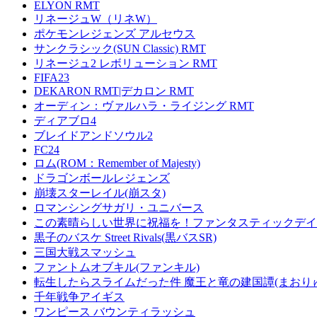
ELYON RMT
リネージュW（リネW）
ポケモンレジェンズ アルセウス
サンクラシック(SUN Classic) RMT
リネージュ2 レボリューション RMT
FIFA23
DEKARON RMT|デカロン RMT
オーディン：ヴァルハラ・ライジング RMT
ディアブロ4
ブレイドアンドソウル2
FC24
ロム(ROM：Remember of Majesty)
ドラゴンボールレジェンズ
崩壊スターレイル(崩スタ)
ロマンシングサガリ・ユニバース
この素晴らしい世界に祝福を！ファンタスティックデイズ
黒子のバスケ Street Rivals(黒バスSR)
三国大戦スマッシュ
ファントムオブキル(ファンキル)
転生したらスライムだった件 魔王と竜の建国譚(まおり
千年戦争アイギス
ワンピース バウンティラッシュ