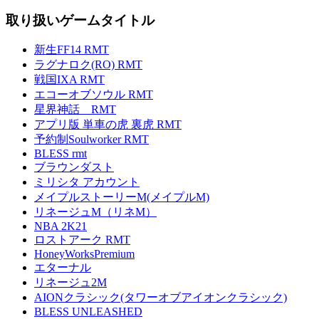
取り扱いゲームタイトル
新生FF14 RMT
ラグナロク(RO) RMT
戦国IXA RMT
エコーオブソウル RMT
星界神話 RMT
アプリ版 単車の虎 裏虎 RMT
予約制Soulworker RMT
BLESS rmt
ブラウンダスト
ミリシタ アカウント
メイプルストーリーM(メイプルM)
リネージュM（リネM）
NBA 2K21
ロストアーク RMT
HoneyWorksPremium
エターナル
リネージュ2M
AIONクラシック(タワーオブアイオンクラシック)
BLESS UNLEASHED