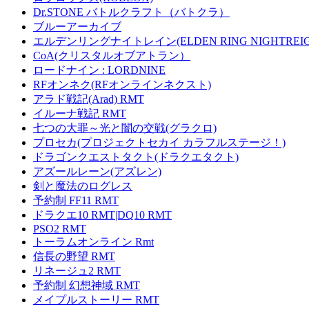
Dr.STONE バトルクラフト（バトクラ）
ブルーアーカイブ
エルデンリングナイトレイン(ELDEN RING NIGHTREIG
CoA(クリスタルオブアトラン）
ロードナイン : LORDNINE
RFオンネク(RFオンラインネクスト)
アラド戦記(Arad) RMT
イルーナ戦記 RMT
七つの大罪～光と闇の交戦(グラクロ)
プロセカ(プロジェクトセカイ カラフルステージ！)
ドラゴンクエストタクト(ドラクエタクト)
アズールレーン(アズレン)
剣と魔法のログレス
予約制 FF11 RMT
ドラクエ10 RMT|DQ10 RMT
PSO2 RMT
トーラムオンライン Rmt
信長の野望 RMT
リネージュ2 RMT
予約制 幻想神域 RMT
メイプルストーリー RMT