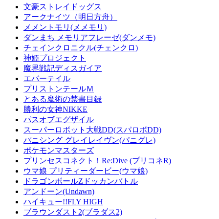
文豪ストレイドッグス
アークナイツ（明日方舟）
メメントモリ(メメモリ)
ダンまち メモリアフレーゼ(ダンメモ)
チェインクロニクル(チェンクロ)
神姫プロジェクト
魔界戦記ディスガイア
エバーテイル
プリストンテールＭ
とある魔術の禁書目録
勝利の女神NIKKE
パスオブエグザイル
スーパーロボット大戦DD(スパロボDD)
パニシング グレイレイヴン(パニグレ)
ポケモンマスターズ
プリンセスコネクト！Re:Dive (プリコネR)
ウマ娘 プリティーダービー(ウマ娘)
ドラゴンボールZドッカンバトル
アンドーン(Undawn)
ハイキュー!!FLY HIGH
ブラウンダスト2(ブラダス2)