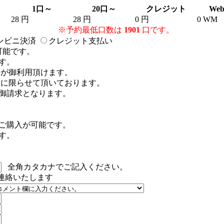
1口～
20口～
クレジット
Web
28 円
28 円
0 円
0 WM
※予約最低口数は
1901
口です。
ンビニ決済
クレジット支払い
可能です。
す。
B等が御利用頂けます。
注文に限らせて頂いております。
御請求となります。
のご購入が可能です。
す。
全角カタカナでご記入ください。
連絡いたします