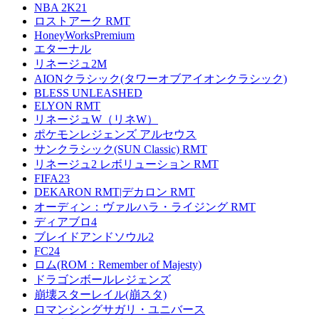
NBA 2K21
ロストアーク RMT
HoneyWorksPremium
エターナル
リネージュ2M
AIONクラシック(タワーオブアイオンクラシック)
BLESS UNLEASHED
ELYON RMT
リネージュW（リネW）
ポケモンレジェンズ アルセウス
サンクラシック(SUN Classic) RMT
リネージュ2 レボリューション RMT
FIFA23
DEKARON RMT|デカロン RMT
オーディン：ヴァルハラ・ライジング RMT
ディアブロ4
ブレイドアンドソウル2
FC24
ロム(ROM：Remember of Majesty)
ドラゴンボールレジェンズ
崩壊スターレイル(崩スタ)
ロマンシングサガリ・ユニバース