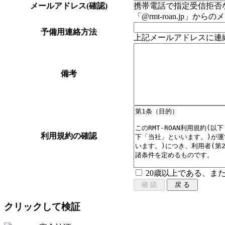
メールアドレス(確認)
携帯電話で指定受信拒否な
「@rmt-roan.jp
予備用連絡方法
上記メールアドレスに連
備考
利用規約の確認
20歳以上である、ま
クリックして検証