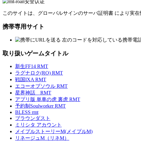
このサイトは、グローバルサインのサーバ証明書 により実在
携帯専用サイト
左のコードを対応している携帯電
取り扱いゲームタイトル
新生FF14 RMT
ラグナロク(RO) RMT
戦国IXA RMT
エコーオブソウル RMT
星界神話 RMT
アプリ版 単車の虎 裏虎 RMT
予約制Soulworker RMT
BLESS rmt
ブラウンダスト
ミリシタ アカウント
メイプルストーリーM(メイプルM)
リネージュM（リネM）