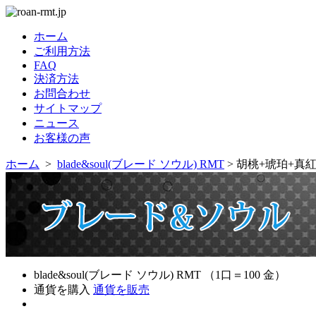
ホーム
ご利用方法
FAQ
決済方法
お問合わせ
サイトマップ
ニュース
お客様の声
ホーム
>
blade&soul(ブレード ソウル) RMT
> 胡桃+琥珀+真
blade&soul(ブレード ソウル) RMT （1口＝100 金）
通貨を購入
通貨を販売