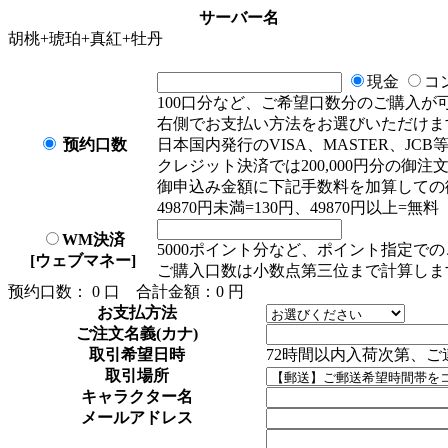
サーバー名
胡桃+琥珀+真紅+牡丹
現金
コ
100口分など、ご希望口数分のご購入が
右側でお支払い方法をお選びいただけま
预约口数
日本国内発行のVISA、MASTER、JC
クレジット決済では200,000円分の御
御申込み金額に下記手数料を加算しての
49870円未満=130円、49870円以上=無料
WM決済
5000ポイント分など、ポイント指定で
[ウェブマネー]
ご購入口数は小数点第三位まで計算しま
预约口数：
0
口
合計金額：
0
円
お支払方法
ご注文名義(カナ)
取引希望日時
72時間以内入荷次第、ご
取引場所
キャラクター名
メールアドレス