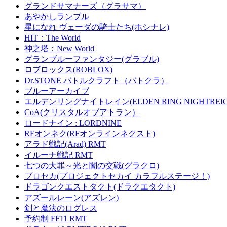
グランドサマナーズ（グラサマ）
あやかしランブル
星になれ ヴェーダの騎士たち(ホシナレ)
HIT：The World
神之塔：New World
グランブルーファンタジー(グラブル)
ロブロックス(ROBLOX)
Dr.STONE バトルクラフト（バトクラ）
ブルーアーカイブ
エルデンリングナイトレイン(ELDEN RING NIGHTREIG
CoA(クリスタルオブアトラン）
ロードナイン : LORDNINE
RFオンネク(RFオンラインネクスト)
アラド戦記(Arad) RMT
イルーナ戦記 RMT
七つの大罪～光と闇の交戦(グラクロ)
プロセカ(プロジェクトセカイ カラフルステージ！)
ドラゴンクエストタクト(ドラクエタクト)
アズールレーン(アズレン)
剣と魔法のログレス
予約制 FF11 RMT