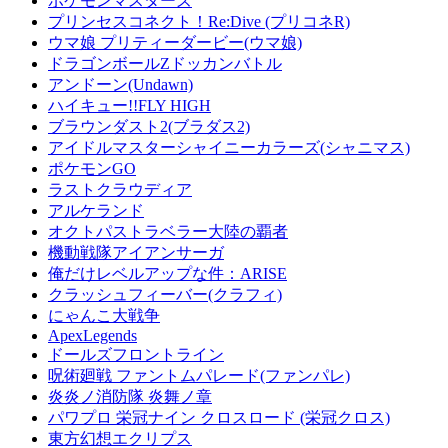
ポケモンマスターズ
プリンセスコネクト！Re:Dive (プリコネR)
ウマ娘 プリティーダービー(ウマ娘)
ドラゴンボールZドッカンバトル
アンドーン(Undawn)
ハイキュー!!FLY HIGH
ブラウンダスト2(ブラダス2)
アイドルマスターシャイニーカラーズ(シャニマス)
ポケモンGO
ラストクラウディア
アルケランド
オクトパストラベラー大陸の覇者
機動戦隊アイアンサーガ
俺だけレベルアップな件：ARISE
クラッシュフィーバー(クラフィ)
にゃんこ大戦争
ApexLegends
ドールズフロントライン
呪術廻戦 ファントムパレード(ファンパレ)
炎炎ノ消防隊 炎舞ノ章
パワプロ 栄冠ナイン クロスロード (栄冠クロス)
東方幻想エクリプス