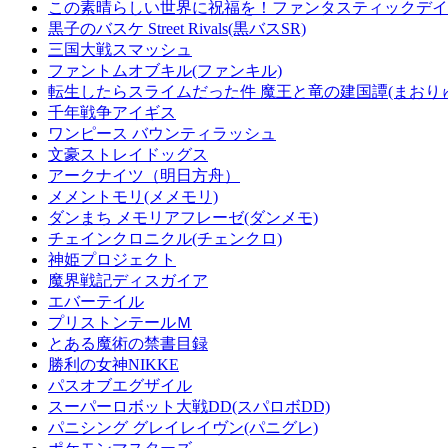
この素晴らしい世界に祝福を！ファンタスティックデイズ
黒子のバスケ Street Rivals(黒バスSR)
三国大戦スマッシュ
ファントムオブキル(ファンキル)
転生したらスライムだった件 魔王と竜の建国譚(まおり
千年戦争アイギス
ワンピース バウンティラッシュ
文豪ストレイドッグス
アークナイツ（明日方舟）
メメントモリ(メメモリ)
ダンまち メモリアフレーゼ(ダンメモ)
チェインクロニクル(チェンクロ)
神姫プロジェクト
魔界戦記ディスガイア
エバーテイル
プリストンテールＭ
とある魔術の禁書目録
勝利の女神NIKKE
パスオブエグザイル
スーパーロボット大戦DD(スパロボDD)
パニシング グレイレイヴン(パニグレ)