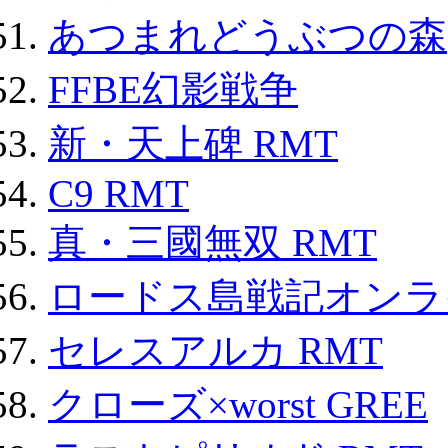
あつまれどうぶつの森
FFBE幻影戦争
新・天上碑 RMT
C9 RMT
真・三國無双 RMT
ロードス島戦記オンライ
セレスアルカ RMT
クローズ×worst GREE