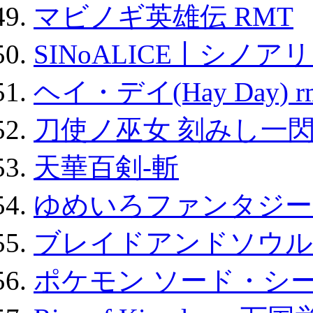
マビノギ英雄伝 RMT
SINoALICE丨シノア
ヘイ・デイ(Hay Day) r
刀使ノ巫女 刻みし一閃
天華百剣-斬
ゆめいろファンタジー
ブレイドアンドソウル
ポケモン ソード・シー