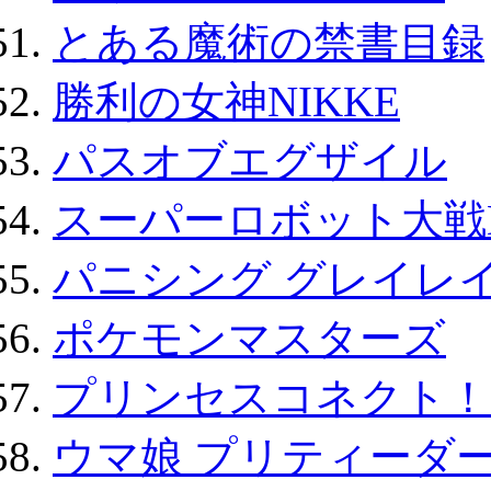
とある魔術の禁書目録
勝利の女神NIKKE
パスオブエグザイル
スーパーロボット大戦D
パニシング グレイレイ
ポケモンマスターズ
プリンセスコネクト！Re:
ウマ娘 プリティーダー