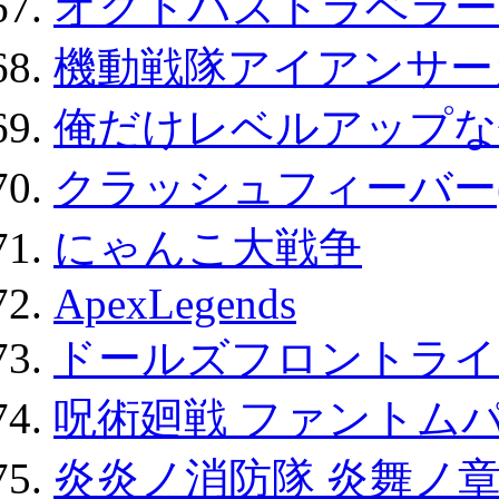
オクトパストラベラー
機動戦隊アイアンサー
俺だけレベルアップな件
クラッシュフィーバー
にゃんこ大戦争
ApexLegends
ドールズフロントライ
呪術廻戦 ファントムパ
炎炎ノ消防隊 炎舞ノ