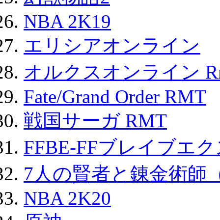
NBA 2K19
エリシアオンライン
オルクスオンライン R
Fate/Grand Order RMT
戦国サーガ RMT
FFBE-FFブレイブエ
7人の賢者と錬金術師
NBA 2K20