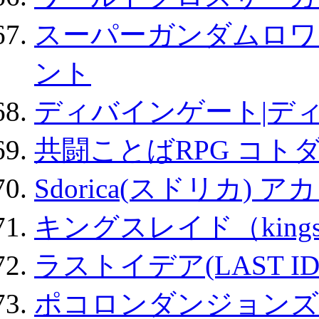
スーパーガンダムロワ
ント
ディバインゲート|デ
共闘ことばRPG コト
Sdorica(スドリカ) 
キングスレイド（kin
ラストイデア(LAST ID
ポコロンダンジョンズ 