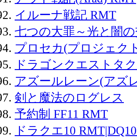
イルーナ戦記 RMT
七つの大罪～光と闇の
プロセカ(プロジェク
ドラゴンクエストタク
アズールレーン(アズレ
剣と魔法のログレス
予約制 FF11 RMT
ドラクエ10 RMT|DQ10