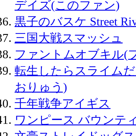
デイズ(このファン)
黒子のバスケ Street Ri
三国大戦スマッシュ
ファントムオブキル(
転生したらスライムだ
おりゅう)
千年戦争アイギス
ワンピース バウンテ