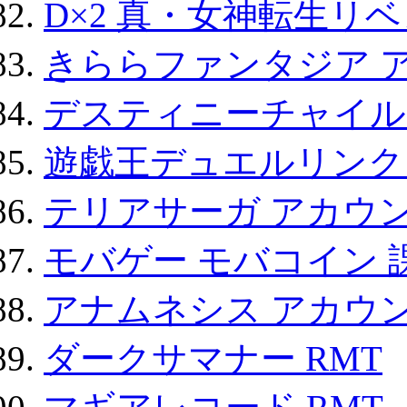
D×2 真・女神転生リ
きららファンタジア 
デスティニーチャイル
遊戯王デュエルリンクス
テリアサーガ アカウ
モバゲー モバコイン 
アナムネシス アカウ
ダークサマナー RMT