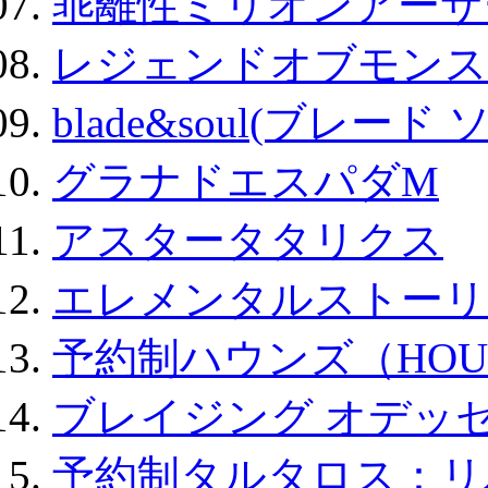
乖離性ミリオンアーサー
レジェンドオブモンスタ
blade&soul(ブレード 
グラナドエスパダM
アスタータタリクス
エレメンタルストーリ
予約制ハウンズ（HOU
ブレイジング オデッセ
予約制タルタロス：リバ