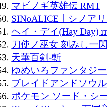
マビノギ英雄伝 RMT
SINoALICE丨シノア
ヘイ・デイ(Hay Day) r
刀使ノ巫女 刻みし一閃
天華百剣-斬
ゆめいろファンタジー
ブレイドアンドソウル
ポケモン ソード・シー