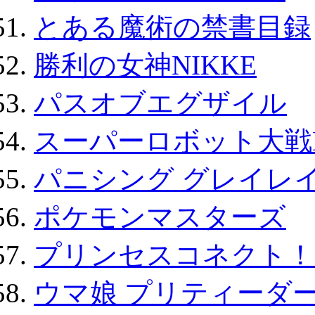
とある魔術の禁書目録
勝利の女神NIKKE
パスオブエグザイル
スーパーロボット大戦D
パニシング グレイレイ
ポケモンマスターズ
プリンセスコネクト！Re:
ウマ娘 プリティーダー