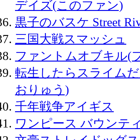
デイズ(このファン)
黒子のバスケ Street Ri
三国大戦スマッシュ
ファントムオブキル(
転生したらスライムだ
おりゅう)
千年戦争アイギス
ワンピース バウンテ