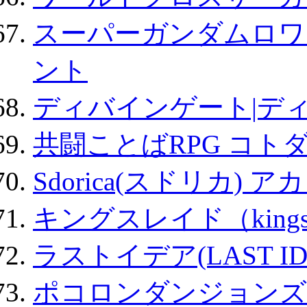
スーパーガンダムロワ
ント
ディバインゲート|デ
共闘ことばRPG コト
Sdorica(スドリカ) 
キングスレイド（kin
ラストイデア(LAST ID
ポコロンダンジョンズ 