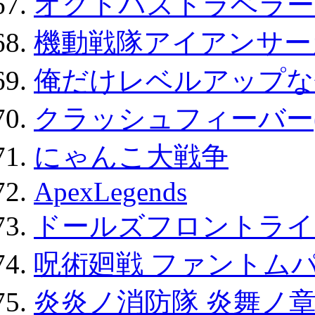
オクトパストラベラー
機動戦隊アイアンサー
俺だけレベルアップな件
クラッシュフィーバー
にゃんこ大戦争
ApexLegends
ドールズフロントライ
呪術廻戦 ファントムパ
炎炎ノ消防隊 炎舞ノ