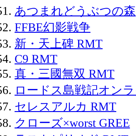
あつまれどうぶつの森
FFBE幻影戦争
新・天上碑 RMT
C9 RMT
真・三國無双 RMT
ロードス島戦記オンライ
セレスアルカ RMT
クローズ×worst GREE