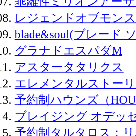
乖離性ミリオンアーサー
レジェンドオブモンスタ
blade&soul(ブレード 
グラナドエスパダM
アスタータタリクス
エレメンタルストーリ
予約制ハウンズ（HOU
ブレイジング オデッセ
予約制タルタロス：リバ