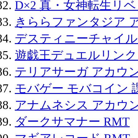
D×2 真・女神転生リ
きららファンタジア 
デスティニーチャイル
遊戯王デュエルリンクス
テリアサーガ アカウ
モバゲー モバコイン 
アナムネシス アカウ
ダークサマナー RMT