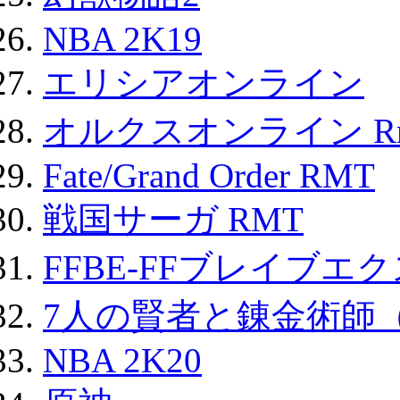
NBA 2K19
エリシアオンライン
オルクスオンライン R
Fate/Grand Order RMT
戦国サーガ RMT
FFBE-FFブレイブエ
7人の賢者と錬金術師
NBA 2K20