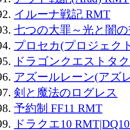
イルーナ戦記 RMT
七つの大罪～光と闇の
プロセカ(プロジェク
ドラゴンクエストタク
アズールレーン(アズレ
剣と魔法のログレス
予約制 FF11 RMT
ドラクエ10 RMT|DQ10