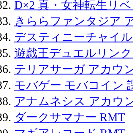
D×2 真・女神転生リ
きららファンタジア 
デスティニーチャイル
遊戯王デュエルリンクス
テリアサーガ アカウ
モバゲー モバコイン 
アナムネシス アカウ
ダークサマナー RMT