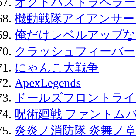
オクトパストラベラー
機動戦隊アイアンサー
俺だけレベルアップな件
クラッシュフィーバー
にゃんこ大戦争
ApexLegends
ドールズフロントライ
呪術廻戦 ファントムパ
炎炎ノ消防隊 炎舞ノ