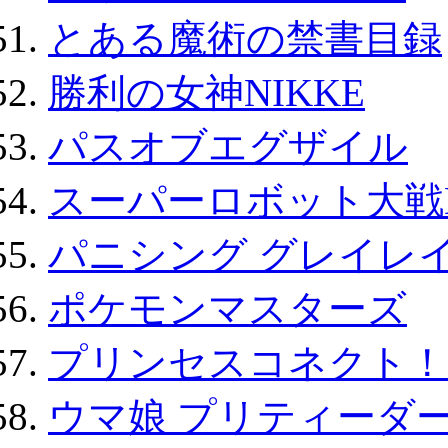
とある魔術の禁書目録
勝利の女神NIKKE
パスオブエグザイル
スーパーロボット大戦D
パニシング グレイレイ
ポケモンマスターズ
プリンセスコネクト！Re:
ウマ娘 プリティーダー