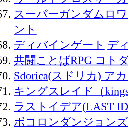
スーパーガンダムロワ
ント
ディバインゲート|デ
共闘ことばRPG コト
Sdorica(スドリカ) 
キングスレイド（kin
ラストイデア(LAST ID
ポコロンダンジョンズ 