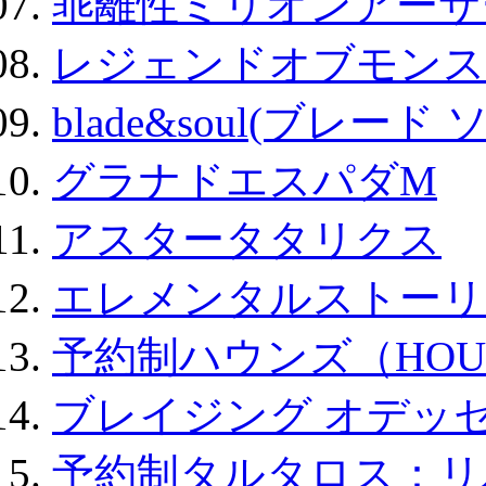
乖離性ミリオンアーサー
レジェンドオブモンスタ
blade&soul(ブレード 
グラナドエスパダM
アスタータタリクス
エレメンタルストーリ
予約制ハウンズ（HOU
ブレイジング オデッセ
予約制タルタロス：リバ