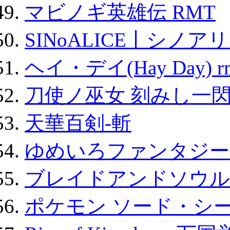
マビノギ英雄伝 RMT
SINoALICE丨シノア
ヘイ・デイ(Hay Day) r
刀使ノ巫女 刻みし一閃
天華百剣-斬
ゆめいろファンタジー
ブレイドアンドソウル
ポケモン ソード・シー