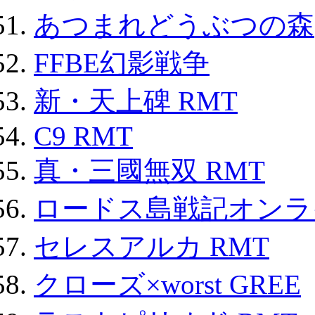
あつまれどうぶつの森
FFBE幻影戦争
新・天上碑 RMT
C9 RMT
真・三國無双 RMT
ロードス島戦記オンライ
セレスアルカ RMT
クローズ×worst GREE