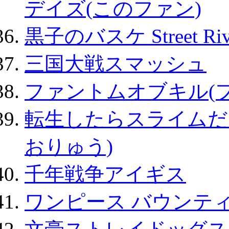
デイズ(このファン)
黒子のバスケ Street Ri
三国大戦スマッシュ
ファントムオブキル(
転生したらスライムだ
おりゅう)
千年戦争アイギス
ワンピース バウンテ