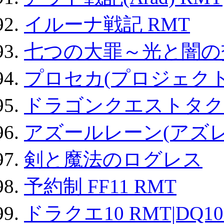
イルーナ戦記 RMT
七つの大罪～光と闇の
プロセカ(プロジェク
ドラゴンクエストタク
アズールレーン(アズレ
剣と魔法のログレス
予約制 FF11 RMT
ドラクエ10 RMT|DQ10