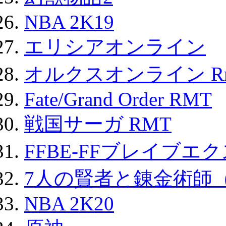
NBA 2K19
エリシアオンライン
オルクスオンライン R
Fate/Grand Order RMT
戦国サーガ RMT
FFBE-FFブレイブエ
7人の賢者と錬金術師
NBA 2K20