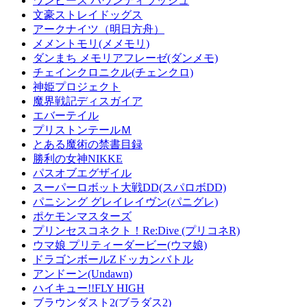
ワンピース バウンティラッシュ
文豪ストレイドッグス
アークナイツ（明日方舟）
メメントモリ(メメモリ)
ダンまち メモリアフレーゼ(ダンメモ)
チェインクロニクル(チェンクロ)
神姫プロジェクト
魔界戦記ディスガイア
エバーテイル
プリストンテールＭ
とある魔術の禁書目録
勝利の女神NIKKE
パスオブエグザイル
スーパーロボット大戦DD(スパロボDD)
パニシング グレイレイヴン(パニグレ)
ポケモンマスターズ
プリンセスコネクト！Re:Dive (プリコネR)
ウマ娘 プリティーダービー(ウマ娘)
ドラゴンボールZドッカンバトル
アンドーン(Undawn)
ハイキュー!!FLY HIGH
ブラウンダスト2(ブラダス2)