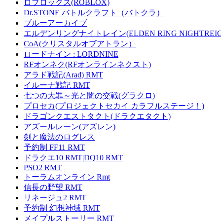
ロブロックス(ROBLOX)
Dr.STONE バトルクラフト（バトクラ）
ブルーアーカイブ
エルデンリングナイトレイン(ELDEN RING NIGHTREIG
CoA(クリスタルオブアトラン）
ロードナイン : LORDNINE
RFオンネク(RFオンラインネクスト)
アラド戦記(Arad) RMT
イルーナ戦記 RMT
七つの大罪～光と闇の交戦(グラクロ)
プロセカ(プロジェクトセカイ カラフルステージ！)
ドラゴンクエストタクト(ドラクエタクト)
アズールレーン(アズレン)
剣と魔法のログレス
予約制 FF11 RMT
ドラクエ10 RMT|DQ10 RMT
PSO2 RMT
トーラムオンライン Rmt
信長の野望 RMT
リネージュ2 RMT
予約制 幻想神域 RMT
メイプルストーリー RMT