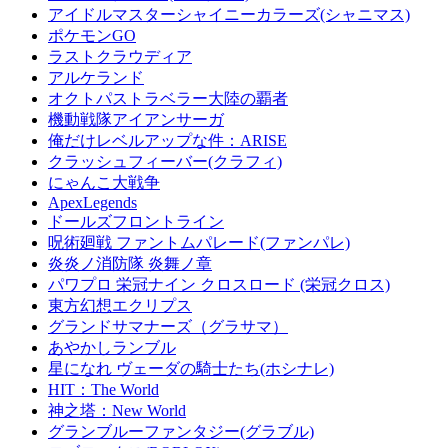
アイドルマスターシャイニーカラーズ(シャニマス)
ポケモンGO
ラストクラウディア
アルケランド
オクトパストラベラー大陸の覇者
機動戦隊アイアンサーガ
俺だけレベルアップな件：ARISE
クラッシュフィーバー(クラフィ)
にゃんこ大戦争
ApexLegends
ドールズフロントライン
呪術廻戦 ファントムパレード(ファンパレ)
炎炎ノ消防隊 炎舞ノ章
パワプロ 栄冠ナイン クロスロード (栄冠クロス)
東方幻想エクリプス
グランドサマナーズ（グラサマ）
あやかしランブル
星になれ ヴェーダの騎士たち(ホシナレ)
HIT：The World
神之塔：New World
グランブルーファンタジー(グラブル)