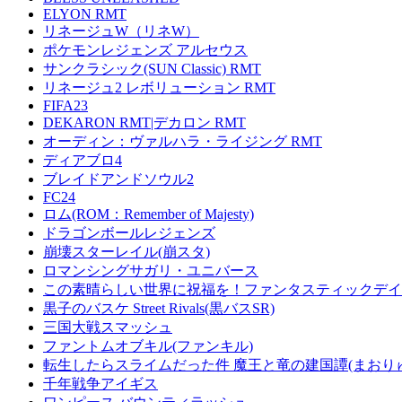
ELYON RMT
リネージュW（リネW）
ポケモンレジェンズ アルセウス
サンクラシック(SUN Classic) RMT
リネージュ2 レボリューション RMT
FIFA23
DEKARON RMT|デカロン RMT
オーディン：ヴァルハラ・ライジング RMT
ディアブロ4
ブレイドアンドソウル2
FC24
ロム(ROM：Remember of Majesty)
ドラゴンボールレジェンズ
崩壊スターレイル(崩スタ)
ロマンシングサガリ・ユニバース
この素晴らしい世界に祝福を！ファンタスティックデイズ
黒子のバスケ Street Rivals(黒バスSR)
三国大戦スマッシュ
ファントムオブキル(ファンキル)
転生したらスライムだった件 魔王と竜の建国譚(まおり
千年戦争アイギス