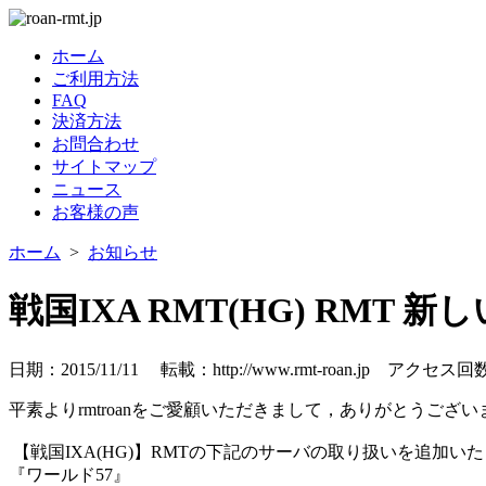
ホーム
ご利用方法
FAQ
決済方法
お問合わせ
サイトマップ
ニュース
お客様の声
ホーム
>
お知らせ
戦国IXA RMT(HG) RMT 
日期：2015/11/11 転載：http://www.rmt-roan.jp
アクセス回数
平素よりrmtroanをご愛顧いただきまして，ありがとうござい
【戦国IXA(HG)】RMTの下記のサーバの取り扱いを追加い
『ワールド57』