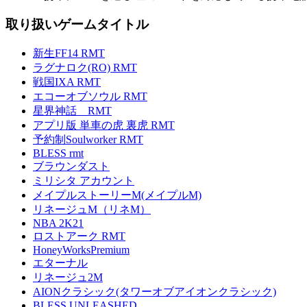
取り扱いゲームタイトル
新生FF14 RMT
ラグナロク(RO) RMT
戦国IXA RMT
エコーオブソウル RMT
星界神話 RMT
アプリ版 単車の虎 裏虎 RMT
予約制Soulworker RMT
BLESS rmt
ブラウンダスト
ミリシタ アカウント
メイプルストーリーM(メイプルM)
リネージュM（リネM）
NBA 2K21
ロストアーク RMT
HoneyWorksPremium
エターナル
リネージュ2M
AIONクラシック(タワーオブアイオンクラシック)
BLESS UNLEASHED