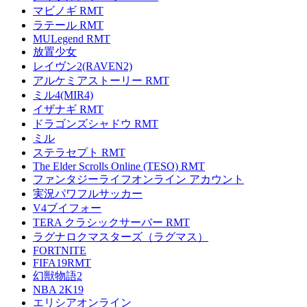
マビノギ RMT
ラテール RMT
MULegend RMT
放置少女
レイヴン2(RAVEN2)
アルケミアストーリー RMT
ミル4(MIR4)
イザナギ RMT
ドラゴンズシャドウ RMT
ミル
ステラセプト RMT
The Elder Scrolls Online (TESO) RMT
ファンタジーライフオンライン アカウント
実況パワフルサッカー
V4ブイフォー
TERA クラシックサーバー RMT
ラグナロクマスターズ（ラグマス）
FORTNITE
FIFA19RMT
幻獣物語2
NBA 2K19
エリシアオンライン