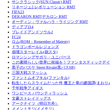
サンクラシック(SUN Classic) RMT
リネージュ2 レボリューション RMT
FIFA23
DEKARON RMT|デカロン RMT
オーディン：ヴァルハラ・ライジング RMT
ディアブロ4
ブレイドアンドソウル2
FC24
ロム(ROM：Remember of Majesty)
ドラゴンボールレジェンズ
崩壊スターレイル(崩スタ)
ロマンシングサガリ・ユニバース
この素晴らしい世界に祝福を！ファンタスティックデイズ
黒子のバスケ Street Rivals(黒バスSR)
三国大戦スマッシュ
ファントムオブキル(ファンキル)
転生したらスライムだった件 魔王と竜の建国譚(まおり
千年戦争アイギス
ワンピース バウンティラッシュ
文豪ストレイドッグス
アークナイツ（明日方舟）
メメントモリ(メメモリ)