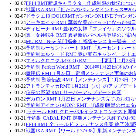
02-07
FF14 RMT新規キャラクター作成制限の状況につ
02-07
戦国IXA RMT「姫たちのバレンタインキッス❤20
02-07
ドラクエ10 |DQ10RMTガンガンONLINEで
01-24
アーキエイジ RMT 華麗な翼がセットになった9
01-24
ディビーナ RMT 豊穣の女神「フレイヤ」のソ
01-24
真・女神転生 RMT 異界新宿バベル再登場のご案内
01-24
MU RMT New 笑門福来！ 福袋モンスター襲来
01-24
予約制ルーセントハート RMT 「ルーセントハ
01-23
予約制エルソード RMT 赤い宝石キャンペーン
01-23
エミルクロニクル(ECO) RMT 【更新】1月
01-23
予約制 Perfect World RMT 2014年1月23日(木)
01-23
舞翔伝 RMT 1月23日 定期メンテナンス実施のお
01-23
予約制 聖境伝説 RMT【メンテナンス】1月23日
01-22
アトランティカRMT 1月22日（水）のアップデー
01-22
信長の野望 RMT サーバーアップデート内容
01-22
デカロン RMT 1月22日 メンテナンス完了のお知ら
01-22
予約制アイオン(AION) RMT 「[成長]暗黒のポ
01-21
ラテール RMT グローバルイラストコンテスト開
01-21
予約制 CABAL RMT 定期メンテナンス終了のお
01-21
FF14 RMT 全ワールド メンテナンス作業 終了時間変
01-21
戦国IXA RMT【ワールド37+38】刷新メンテナン