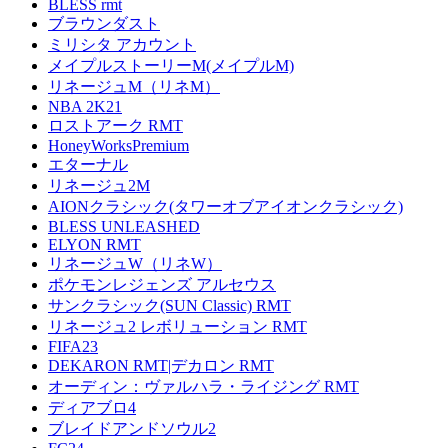
BLESS rmt
ブラウンダスト
ミリシタ アカウント
メイプルストーリーM(メイプルM)
リネージュM（リネM）
NBA 2K21
ロストアーク RMT
HoneyWorksPremium
エターナル
リネージュ2M
AIONクラシック(タワーオブアイオンクラシック)
BLESS UNLEASHED
ELYON RMT
リネージュW（リネW）
ポケモンレジェンズ アルセウス
サンクラシック(SUN Classic) RMT
リネージュ2 レボリューション RMT
FIFA23
DEKARON RMT|デカロン RMT
オーディン：ヴァルハラ・ライジング RMT
ディアブロ4
ブレイドアンドソウル2