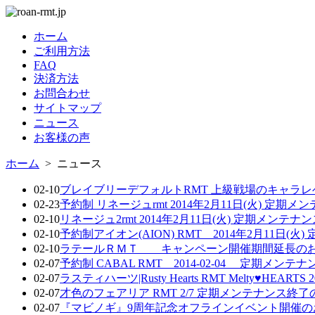
ホーム
ご利用方法
FAQ
決済方法
お問合わせ
サイトマップ
ニュース
お客様の声
ホーム
> ニュース
02-10
ブレイブリーデフォルトRMT 上級戦場のキャラ
02-23
予約制 リネージュrmt 2014年2月11日(火) 定
02-10
リネージュ2rmt 2014年2月11日(火) 定期メン
02-10
予約制アイオン(AION) RMT 2014年2月11日
02-10
ラテールＲＭＴ キャンペーン開催期間延長の
02-07
予約制 CABAL RMT 2014-02-04 定期メン
02-07
ラスティハーツ|Rusty Hearts RMT Melty♥HEAR
02-07
才色のフェアリア RMT 2/7 定期メンテナンス終
02-07
『マビノギ』9周年記念オフラインイベント開催の