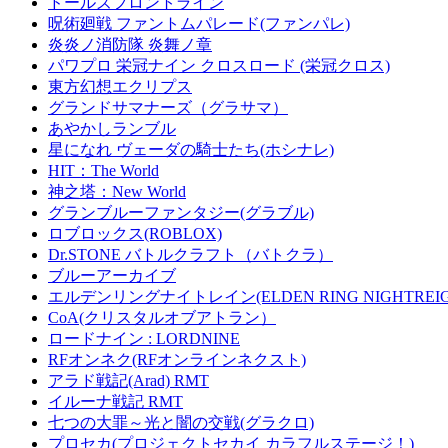
ドールズフロントライン
呪術廻戦 ファントムパレード(ファンパレ)
炎炎ノ消防隊 炎舞ノ章
パワプロ 栄冠ナイン クロスロード (栄冠クロス)
東方幻想エクリプス
グランドサマナーズ（グラサマ）
あやかしランブル
星になれ ヴェーダの騎士たち(ホシナレ)
HIT：The World
神之塔：New World
グランブルーファンタジー(グラブル)
ロブロックス(ROBLOX)
Dr.STONE バトルクラフト（バトクラ）
ブルーアーカイブ
エルデンリングナイトレイン(ELDEN RING NIGHTREIG
CoA(クリスタルオブアトラン）
ロードナイン : LORDNINE
RFオンネク(RFオンラインネクスト)
アラド戦記(Arad) RMT
イルーナ戦記 RMT
七つの大罪～光と闇の交戦(グラクロ)
プロセカ(プロジェクトセカイ カラフルステージ！)