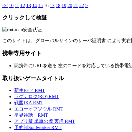
<<
10
11
12
13
14
15
16
17
18
19
20
21
22
>
クリックして検証
このサイトは、グローバルサインのサーバ証明書 により実在
携帯専用サイト
左のコードを対応している携帯電
取り扱いゲームタイトル
新生FF14 RMT
ラグナロク(RO) RMT
戦国IXA RMT
エコーオブソウル RMT
星界神話 RMT
アプリ版 単車の虎 裏虎 RMT
予約制Soulworker RMT