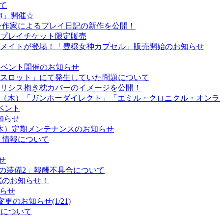
いて
14」開催☆
ガンガン作家によるプレイ日記の新作を公開！
0日プレイチケット限定販売
ウルメイトが登場！「豊穣女神カプセル」販売開始のお知らせ
！イベント開催のお知らせ
ートスロット」にて発生していた問題について
！エリシス抱き枕カバーのイメージを公開！
23日（木）「ガンホーダイレクト」「エミル・クロニクル・オン
のイベント
知らせ
（木）定期メンテナンスのお知らせ
ト情報について
せ
エタの装備2」報酬不具合について
催のお知らせ！
知らせ
更のお知らせ(1/21)
スについて