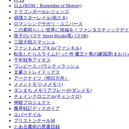
FC24
ロム(ROM：Remember of Majesty)
ドラゴンボールレジェンズ
崩壊スターレイル(崩スタ)
ロマンシングサガリ・ユニバース
この素晴らしい世界に祝福を！ファンタスティックデイズ
黒子のバスケ Street Rivals(黒バスSR)
三国大戦スマッシュ
ファントムオブキル(ファンキル)
転生したらスライムだった件 魔王と竜の建国譚(まおり
千年戦争アイギス
ワンピース バウンティラッシュ
文豪ストレイドッグス
アークナイツ（明日方舟）
メメントモリ(メメモリ)
ダンまち メモリアフレーゼ(ダンメモ)
チェインクロニクル(チェンクロ)
神姫プロジェクト
魔界戦記ディスガイア
エバーテイル
プリストンテールＭ
とある魔術の禁書目録