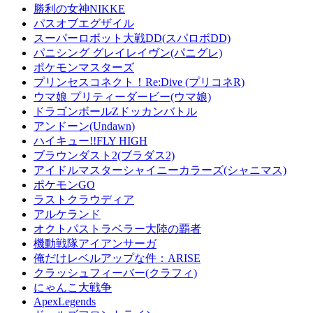
勝利の女神NIKKE
パスオブエグザイル
スーパーロボット大戦DD(スパロボDD)
パニシング グレイレイヴン(パニグレ)
ポケモンマスターズ
プリンセスコネクト！Re:Dive (プリコネR)
ウマ娘 プリティーダービー(ウマ娘)
ドラゴンボールZドッカンバトル
アンドーン(Undawn)
ハイキュー!!FLY HIGH
ブラウンダスト2(ブラダス2)
アイドルマスターシャイニーカラーズ(シャニマス)
ポケモンGO
ラストクラウディア
アルケランド
オクトパストラベラー大陸の覇者
機動戦隊アイアンサーガ
俺だけレベルアップな件：ARISE
クラッシュフィーバー(クラフィ)
にゃんこ大戦争
ApexLegends