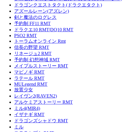
ドラゴンクエストタクト(ドラクエタクト)
アズールレーン(アズレン)
剣と魔法のログレス
予約制 FF11 RMT
ドラクエ10 RMT|DQ10 RMT
PSO2 RMT
トーラムオンライン Rmt
信長の野望 RMT
リネージュ2 RMT
予約制 幻想神域 RMT
メイプルストーリー RMT
マビノギ RMT
ラテール RMT
MULegend RMT
放置少女
レイヴン2(RAVEN2)
アルケミアストーリー RMT
ミル4(MIR4)
イザナギ RMT
ドラゴンズシャドウ RMT
ミル