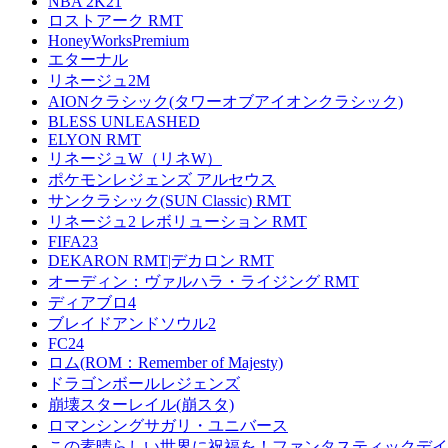
NBA 2K21
ロストアーク RMT
HoneyWorksPremium
エターナル
リネージュ2M
AIONクラシック(タワーオブアイオンクラシック)
BLESS UNLEASHED
ELYON RMT
リネージュW（リネW）
ポケモンレジェンズ アルセウス
サンクラシック(SUN Classic) RMT
リネージュ2 レボリューション RMT
FIFA23
DEKARON RMT|デカロン RMT
オーディン：ヴァルハラ・ライジング RMT
ディアブロ4
ブレイドアンドソウル2
FC24
ロム(ROM：Remember of Majesty)
ドラゴンボールレジェンズ
崩壊スターレイル(崩スタ)
ロマンシングサガリ・ユニバース
この素晴らしい世界に祝福を！ファンタスティックデイズ