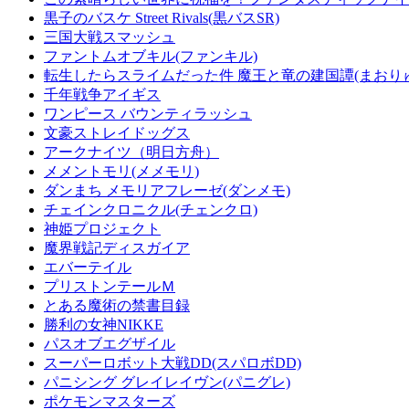
黒子のバスケ Street Rivals(黒バスSR)
三国大戦スマッシュ
ファントムオブキル(ファンキル)
転生したらスライムだった件 魔王と竜の建国譚(まおり
千年戦争アイギス
ワンピース バウンティラッシュ
文豪ストレイドッグス
アークナイツ（明日方舟）
メメントモリ(メメモリ)
ダンまち メモリアフレーゼ(ダンメモ)
チェインクロニクル(チェンクロ)
神姫プロジェクト
魔界戦記ディスガイア
エバーテイル
プリストンテールＭ
とある魔術の禁書目録
勝利の女神NIKKE
パスオブエグザイル
スーパーロボット大戦DD(スパロボDD)
パニシング グレイレイヴン(パニグレ)
ポケモンマスターズ