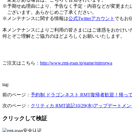
※予期せぬ理由により、予告なく予定・内容などが変更また
ございます。あらかじめご了承ください。
※メンテナンスに関する情報は
公式Twitterアカウント
でもお
本メンテナンスによりご利用の皆さまにはご迷惑をおかけい
何とぞご理解とご協力のほどよろしくお願いいたします。
ご注文はこちら：
http://www.rmt-roan.jp/game/mirrorwa
tag:
前のページ：
予約制 ドラゴンネスト RMT復帰者歓迎！帰っ
次のページ：
クリティカ RMT追記10/29(水)アップデート
クリックして検証