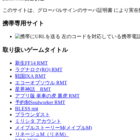
このサイトは、グローバルサインのサーバ証明書 により実在
携帯専用サイト
左のコードを対応している携帯電
取り扱いゲームタイトル
新生FF14 RMT
ラグナロク(RO) RMT
戦国IXA RMT
エコーオブソウル RMT
星界神話 RMT
アプリ版 単車の虎 裏虎 RMT
予約制Soulworker RMT
BLESS rmt
ブラウンダスト
ミリシタ アカウント
メイプルストーリーM(メイプルM)
リネージュM（リネM）