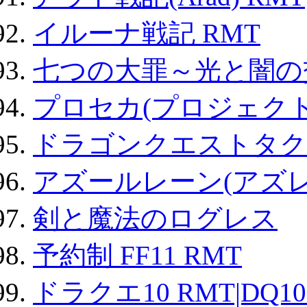
イルーナ戦記 RMT
七つの大罪～光と闇の
プロセカ(プロジェク
ドラゴンクエストタク
アズールレーン(アズレ
剣と魔法のログレス
予約制 FF11 RMT
ドラクエ10 RMT|DQ10