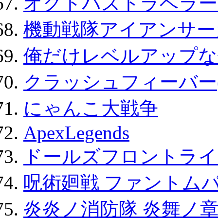
オクトパストラベラー
機動戦隊アイアンサー
俺だけレベルアップな件
クラッシュフィーバー
にゃんこ大戦争
ApexLegends
ドールズフロントライ
呪術廻戦 ファントムパ
炎炎ノ消防隊 炎舞ノ