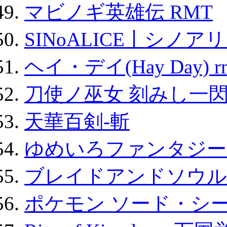
マビノギ英雄伝 RMT
SINoALICE丨シノア
ヘイ・デイ(Hay Day) r
刀使ノ巫女 刻みし一閃
天華百剣-斬
ゆめいろファンタジー
ブレイドアンドソウル
ポケモン ソード・シー