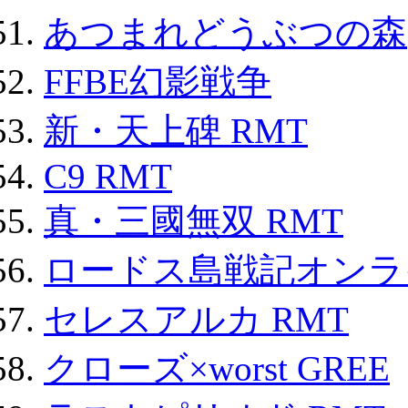
あつまれどうぶつの森
FFBE幻影戦争
新・天上碑 RMT
C9 RMT
真・三國無双 RMT
ロードス島戦記オンライ
セレスアルカ RMT
クローズ×worst GREE