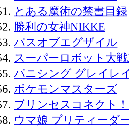
とある魔術の禁書目録
勝利の女神NIKKE
パスオブエグザイル
スーパーロボット大戦D
パニシング グレイレイ
ポケモンマスターズ
プリンセスコネクト！Re:
ウマ娘 プリティーダー