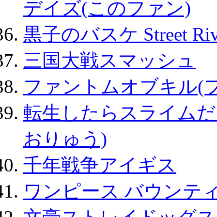
デイズ(このファン)
黒子のバスケ Street Ri
三国大戦スマッシュ
ファントムオブキル(
転生したらスライムだ
おりゅう)
千年戦争アイギス
ワンピース バウンテ