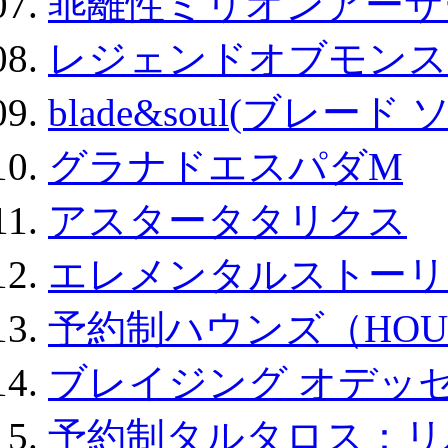
乖離性ミリオンアーサー
レジェンドオブモンスタ
blade&soul(ブレード 
グラナドエスパダM
アスタータタリクス
エレメンタルストーリ
予約制ハウンズ（HOU
ブレイジング オデッセ
予約制タルタロス：リバ