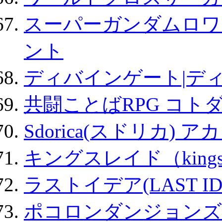
スーパーガンダムロワ
ント
ディバインゲート|デ
共闘ことばRPG コト
Sdorica(スドリカ) 
キングスレイド（kin
ラストイデア(LAST ID
ポコロンダンジョンズ 