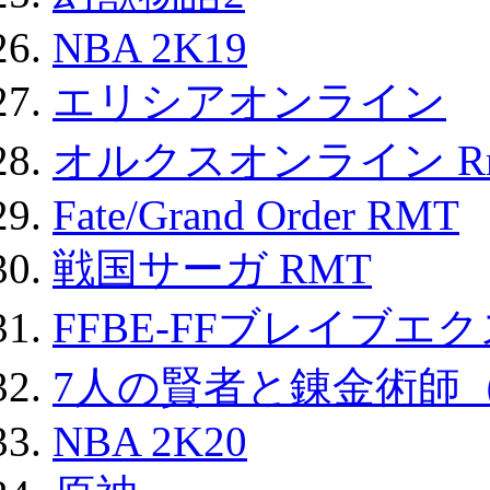
NBA 2K19
エリシアオンライン
オルクスオンライン R
Fate/Grand Order RMT
戦国サーガ RMT
FFBE-FFブレイブエ
7人の賢者と錬金術師
NBA 2K20