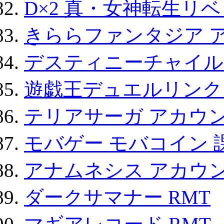
D×2 真・女神転生リ
きららファンタジア 
デスティニーチャイル
遊戯王デュエルリンクス
テリアサーガ アカウ
モバゲー モバコイン 
アナムネシス アカウ
ダークサマナー RMT