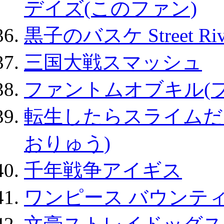
デイズ(このファン)
黒子のバスケ Street Ri
三国大戦スマッシュ
ファントムオブキル(
転生したらスライムだ
おりゅう)
千年戦争アイギス
ワンピース バウンテ