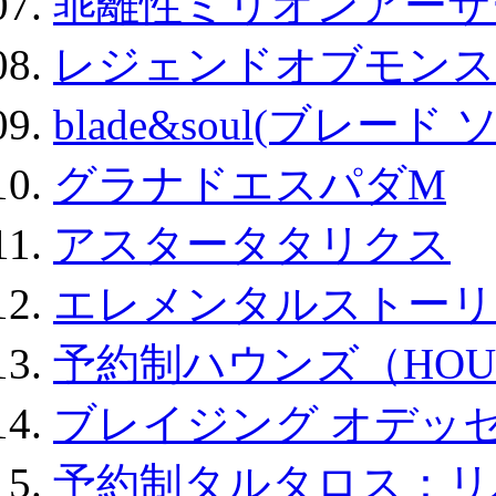
乖離性ミリオンアーサー
レジェンドオブモンスタ
blade&soul(ブレード 
グラナドエスパダM
アスタータタリクス
エレメンタルストーリ
予約制ハウンズ（HOU
ブレイジング オデッセ
予約制タルタロス：リバ