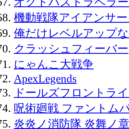
オクトパストラベラー
機動戦隊アイアンサー
俺だけレベルアップな件
クラッシュフィーバー
にゃんこ大戦争
ApexLegends
ドールズフロントライ
呪術廻戦 ファントムパ
炎炎ノ消防隊 炎舞ノ