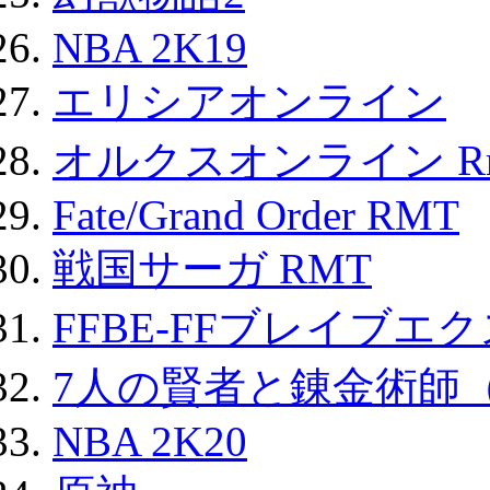
NBA 2K19
エリシアオンライン
オルクスオンライン R
Fate/Grand Order RMT
戦国サーガ RMT
FFBE-FFブレイブエ
7人の賢者と錬金術師
NBA 2K20