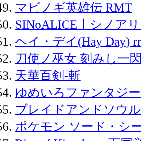
マビノギ英雄伝 RMT
SINoALICE丨シノア
ヘイ・デイ(Hay Day) r
刀使ノ巫女 刻みし一閃
天華百剣-斬
ゆめいろファンタジー
ブレイドアンドソウル
ポケモン ソード・シー