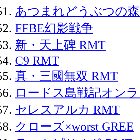
あつまれどうぶつの森
FFBE幻影戦争
新・天上碑 RMT
C9 RMT
真・三國無双 RMT
ロードス島戦記オンライ
セレスアルカ RMT
クローズ×worst GREE