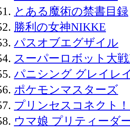
とある魔術の禁書目録
勝利の女神NIKKE
パスオブエグザイル
スーパーロボット大戦D
パニシング グレイレイ
ポケモンマスターズ
プリンセスコネクト！Re:
ウマ娘 プリティーダー