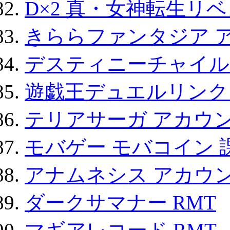
D×2 真・女神転生リ
きららファンタジア 
デスティニーチャイル
遊戯王デュエルリンクス
テリアサーガ アカウ
モバゲー モバコイン 
アナムネシス アカウ
ダークサマナー RMT