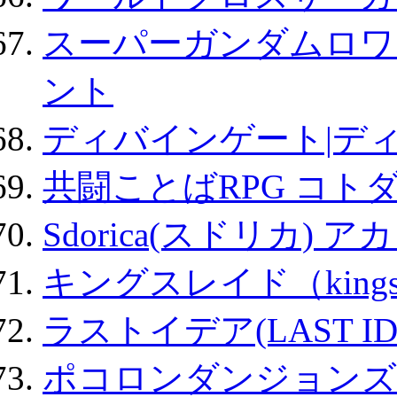
スーパーガンダムロワ
ント
ディバインゲート|デ
共闘ことばRPG コト
Sdorica(スドリカ) 
キングスレイド（kin
ラストイデア(LAST ID
ポコロンダンジョンズ 