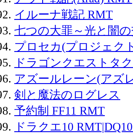
イルーナ戦記 RMT
七つの大罪～光と闇の
プロセカ(プロジェク
ドラゴンクエストタク
アズールレーン(アズレ
剣と魔法のログレス
予約制 FF11 RMT
ドラクエ10 RMT|DQ10