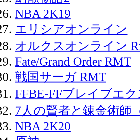
NBA 2K19
エリシアオンライン
オルクスオンライン R
Fate/Grand Order RMT
戦国サーガ RMT
FFBE-FFブレイブエ
7人の賢者と錬金術師
NBA 2K20