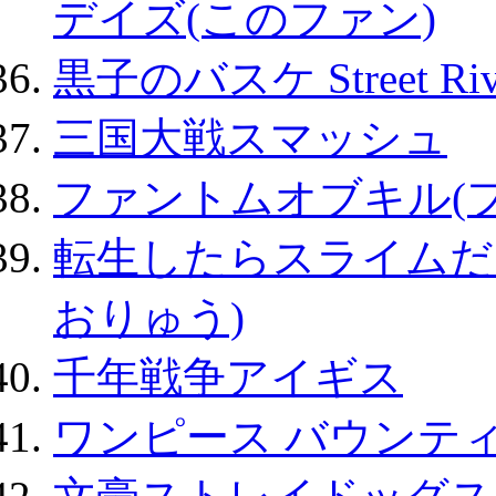
デイズ(このファン)
黒子のバスケ Street Ri
三国大戦スマッシュ
ファントムオブキル(
転生したらスライムだ
おりゅう)
千年戦争アイギス
ワンピース バウンテ