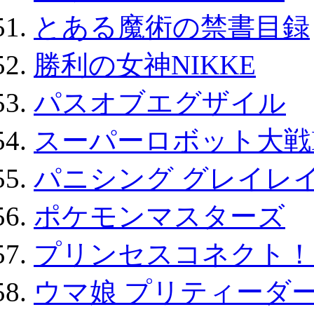
とある魔術の禁書目録
勝利の女神NIKKE
パスオブエグザイル
スーパーロボット大戦D
パニシング グレイレイ
ポケモンマスターズ
プリンセスコネクト！Re:
ウマ娘 プリティーダー