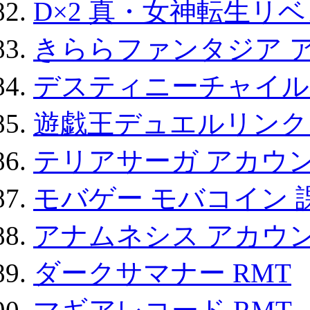
D×2 真・女神転生リ
きららファンタジア 
デスティニーチャイル
遊戯王デュエルリンクス
テリアサーガ アカウ
モバゲー モバコイン 
アナムネシス アカウ
ダークサマナー RMT