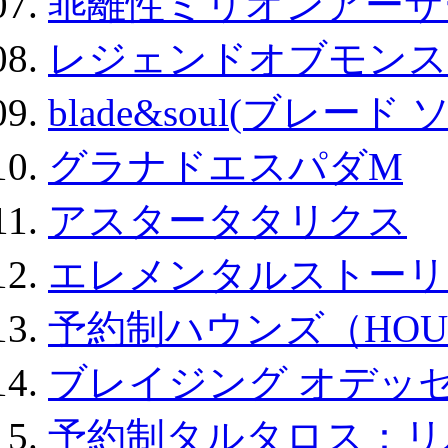
乖離性ミリオンアーサー
レジェンドオブモンスタ
blade&soul(ブレード 
グラナドエスパダM
アスタータタリクス
エレメンタルストーリ
予約制ハウンズ（HOU
ブレイジング オデッセ
予約制タルタロス：リバ