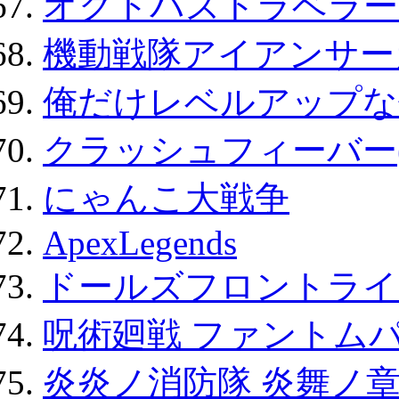
オクトパストラベラー
機動戦隊アイアンサー
俺だけレベルアップな件
クラッシュフィーバー
にゃんこ大戦争
ApexLegends
ドールズフロントライ
呪術廻戦 ファントムパ
炎炎ノ消防隊 炎舞ノ