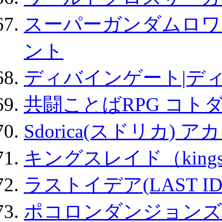
スーパーガンダムロワ
ント
ディバインゲート|デ
共闘ことばRPG コト
Sdorica(スドリカ) 
キングスレイド（kin
ラストイデア(LAST ID
ポコロンダンジョンズ 