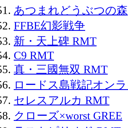
あつまれどうぶつの森
FFBE幻影戦争
新・天上碑 RMT
C9 RMT
真・三國無双 RMT
ロードス島戦記オンライ
セレスアルカ RMT
クローズ×worst GREE