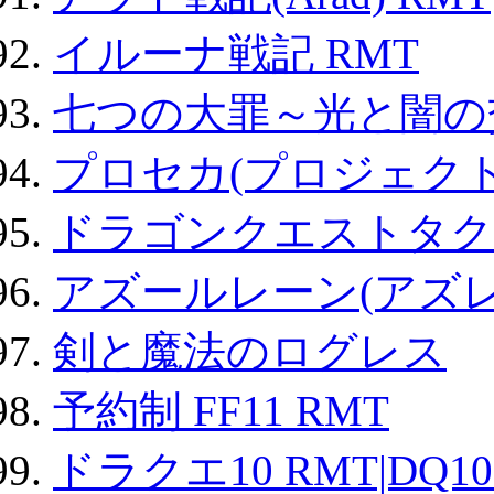
イルーナ戦記 RMT
七つの大罪～光と闇の
プロセカ(プロジェク
ドラゴンクエストタク
アズールレーン(アズレ
剣と魔法のログレス
予約制 FF11 RMT
ドラクエ10 RMT|DQ10