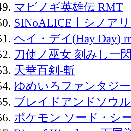
マビノギ英雄伝 RMT
SINoALICE丨シノア
ヘイ・デイ(Hay Day) r
刀使ノ巫女 刻みし一閃
天華百剣-斬
ゆめいろファンタジー
ブレイドアンドソウル
ポケモン ソード・シー