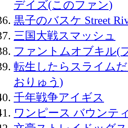
デイズ(このファン)
黒子のバスケ Street Ri
三国大戦スマッシュ
ファントムオブキル(
転生したらスライムだ
おりゅう)
千年戦争アイギス
ワンピース バウンテ