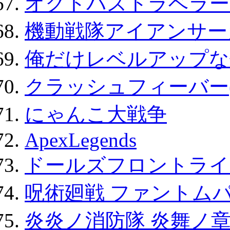
オクトパストラベラー
機動戦隊アイアンサー
俺だけレベルアップな件
クラッシュフィーバー
にゃんこ大戦争
ApexLegends
ドールズフロントライ
呪術廻戦 ファントムパ
炎炎ノ消防隊 炎舞ノ