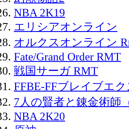
NBA 2K19
エリシアオンライン
オルクスオンライン R
Fate/Grand Order RMT
戦国サーガ RMT
FFBE-FFブレイブエ
7人の賢者と錬金術師
NBA 2K20