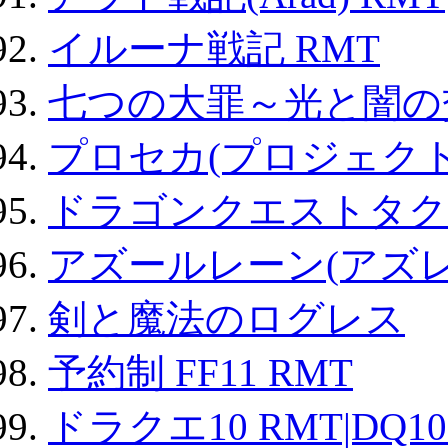
イルーナ戦記 RMT
七つの大罪～光と闇の
プロセカ(プロジェク
ドラゴンクエストタク
アズールレーン(アズレ
剣と魔法のログレス
予約制 FF11 RMT
ドラクエ10 RMT|DQ10