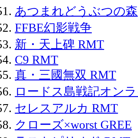
あつまれどうぶつの森
FFBE幻影戦争
新・天上碑 RMT
C9 RMT
真・三國無双 RMT
ロードス島戦記オンライ
セレスアルカ RMT
クローズ×worst GREE