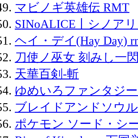
マビノギ英雄伝 RMT
SINoALICE丨シノア
ヘイ・デイ(Hay Day) r
刀使ノ巫女 刻みし一閃
天華百剣-斬
ゆめいろファンタジー
ブレイドアンドソウル
ポケモン ソード・シー