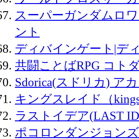
スーパーガンダムロワ
ント
ディバインゲート|デ
共闘ことばRPG コト
Sdorica(スドリカ) 
キングスレイド（kin
ラストイデア(LAST ID
ポコロンダンジョンズ 