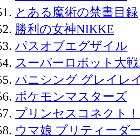
とある魔術の禁書目録
勝利の女神NIKKE
パスオブエグザイル
スーパーロボット大戦D
パニシング グレイレイ
ポケモンマスターズ
プリンセスコネクト！Re:
ウマ娘 プリティーダー