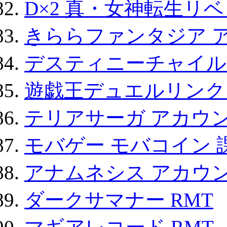
D×2 真・女神転生リ
きららファンタジア 
デスティニーチャイル
遊戯王デュエルリンクス
テリアサーガ アカウ
モバゲー モバコイン 
アナムネシス アカウ
ダークサマナー RMT