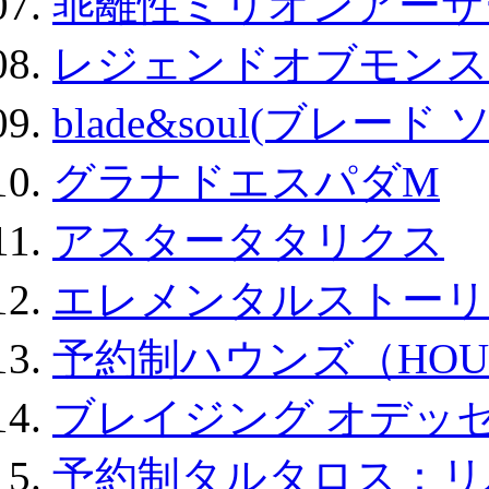
乖離性ミリオンアーサー
レジェンドオブモンスタ
blade&soul(ブレード 
グラナドエスパダM
アスタータタリクス
エレメンタルストーリ
予約制ハウンズ（HOU
ブレイジング オデッセ
予約制タルタロス：リバ