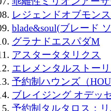
乖離性ミリオンアーサー
レジェンドオブモンスタ
blade&soul(ブレード 
グラナドエスパダM
アスタータタリクス
エレメンタルストーリ
予約制ハウンズ（HOU
ブレイジング オデッセ
予約制タルタロス：リバ