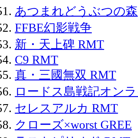
あつまれどうぶつの森
FFBE幻影戦争
新・天上碑 RMT
C9 RMT
真・三國無双 RMT
ロードス島戦記オンライ
セレスアルカ RMT
クローズ×worst GREE