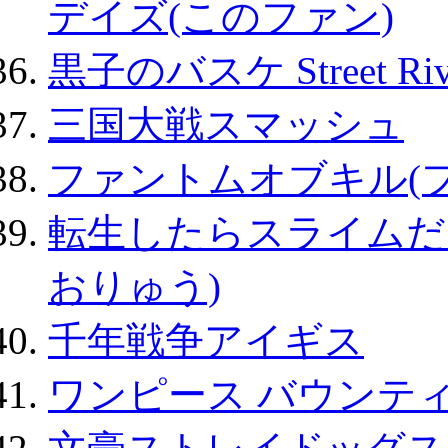
デイズ(このファン)
黒子のバスケ Street Ri
三国大戦スマッシュ
ファントムオブキル(
転生したらスライムだ
おりゅう)
千年戦争アイギス
ワンピース バウンテ