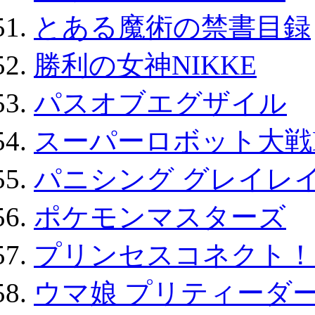
とある魔術の禁書目録
勝利の女神NIKKE
パスオブエグザイル
スーパーロボット大戦D
パニシング グレイレイ
ポケモンマスターズ
プリンセスコネクト！Re:
ウマ娘 プリティーダー