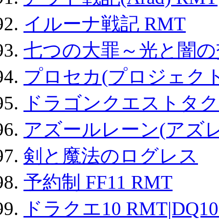
イルーナ戦記 RMT
七つの大罪～光と闇の
プロセカ(プロジェク
ドラゴンクエストタク
アズールレーン(アズレ
剣と魔法のログレス
予約制 FF11 RMT
ドラクエ10 RMT|DQ10