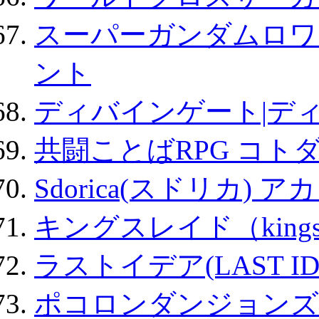
スーパーガンダムロワ
ント
ディバインゲート|デ
共闘ことばRPG コト
Sdorica(スドリカ) 
キングスレイド（kin
ラストイデア(LAST ID
ポコロンダンジョンズ 