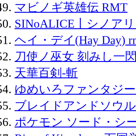
マビノギ英雄伝 RMT
SINoALICE丨シノア
ヘイ・デイ(Hay Day) r
刀使ノ巫女 刻みし一閃
天華百剣-斬
ゆめいろファンタジー
ブレイドアンドソウル
ポケモン ソード・シー