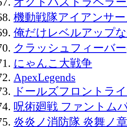
オクトパストラベラー
機動戦隊アイアンサー
俺だけレベルアップな件
クラッシュフィーバー
にゃんこ大戦争
ApexLegends
ドールズフロントライ
呪術廻戦 ファントムパ
炎炎ノ消防隊 炎舞ノ