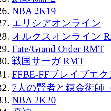
NBA 2K19
エリシアオンライン
オルクスオンライン R
Fate/Grand Order RMT
戦国サーガ RMT
FFBE-FFブレイブエ
7人の賢者と錬金術師
NBA 2K20