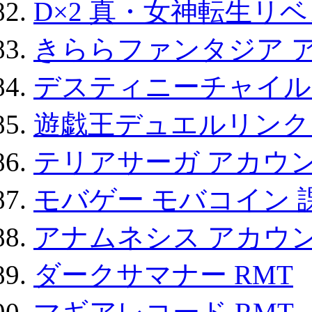
D×2 真・女神転生リ
きららファンタジア 
デスティニーチャイル
遊戯王デュエルリンクス
テリアサーガ アカウ
モバゲー モバコイン 
アナムネシス アカウ
ダークサマナー RMT