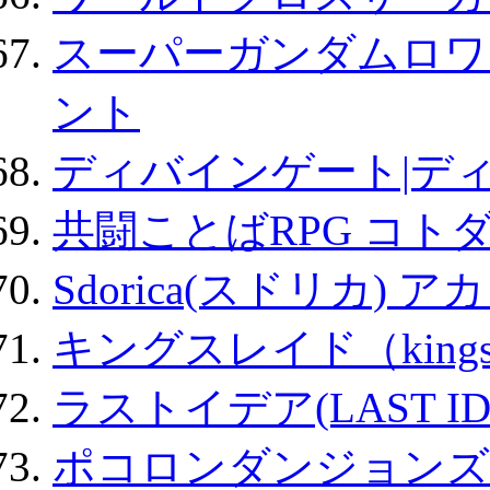
スーパーガンダムロワ
ント
ディバインゲート|デ
共闘ことばRPG コト
Sdorica(スドリカ) 
キングスレイド（kin
ラストイデア(LAST ID
ポコロンダンジョンズ 