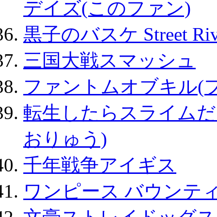
デイズ(このファン)
黒子のバスケ Street Ri
三国大戦スマッシュ
ファントムオブキル(
転生したらスライムだ
おりゅう)
千年戦争アイギス
ワンピース バウンテ