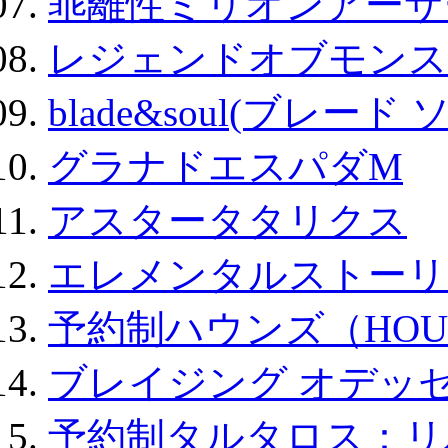
乖離性ミリオンアーサー
レジェンドオブモンスタ
blade&soul(ブレード 
グラナドエスパダM
アスタータタリクス
エレメンタルストーリ
予約制ハウンズ（HOU
ブレイジング オデッセ
予約制タルタロス：リバ