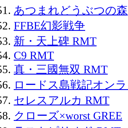
あつまれどうぶつの森
FFBE幻影戦争
新・天上碑 RMT
C9 RMT
真・三國無双 RMT
ロードス島戦記オンライ
セレスアルカ RMT
クローズ×worst GREE