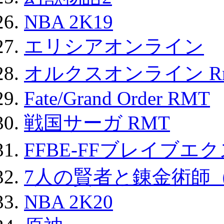
NBA 2K19
エリシアオンライン
オルクスオンライン R
Fate/Grand Order RMT
戦国サーガ RMT
FFBE-FFブレイブエ
7人の賢者と錬金術師
NBA 2K20