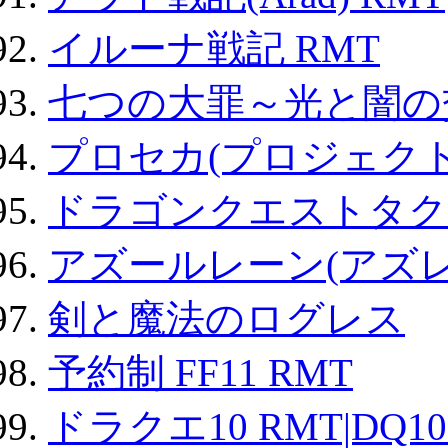
イルーナ戦記 RMT
七つの大罪～光と闇の
プロセカ(プロジェク
ドラゴンクエストタク
アズールレーン(アズレ
剣と魔法のログレス
予約制 FF11 RMT
ドラクエ10 RMT|DQ10