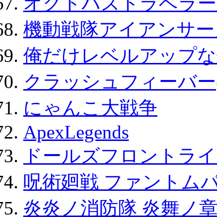
オクトパストラベラー
機動戦隊アイアンサー
俺だけレベルアップな件
クラッシュフィーバー
にゃんこ大戦争
ApexLegends
ドールズフロントライ
呪術廻戦 ファントムパ
炎炎ノ消防隊 炎舞ノ