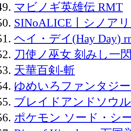
マビノギ英雄伝 RMT
SINoALICE丨シノア
ヘイ・デイ(Hay Day) r
刀使ノ巫女 刻みし一閃
天華百剣-斬
ゆめいろファンタジー
ブレイドアンドソウル
ポケモン ソード・シー