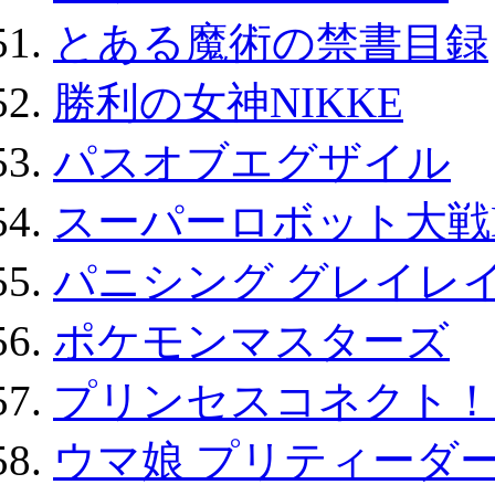
とある魔術の禁書目録
勝利の女神NIKKE
パスオブエグザイル
スーパーロボット大戦D
パニシング グレイレイ
ポケモンマスターズ
プリンセスコネクト！Re:
ウマ娘 プリティーダー