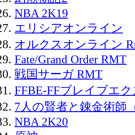
NBA 2K19
エリシアオンライン
オルクスオンライン R
Fate/Grand Order RMT
戦国サーガ RMT
FFBE-FFブレイブエ
7人の賢者と錬金術師
NBA 2K20