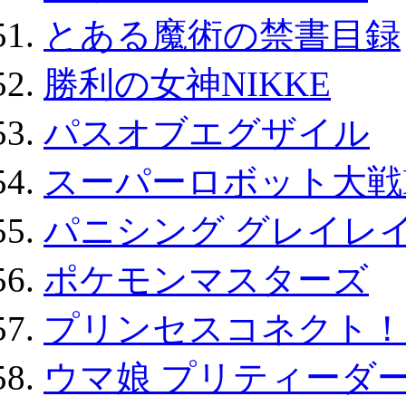
とある魔術の禁書目録
勝利の女神NIKKE
パスオブエグザイル
スーパーロボット大戦D
パニシング グレイレイ
ポケモンマスターズ
プリンセスコネクト！Re:
ウマ娘 プリティーダー