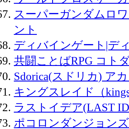
スーパーガンダムロワ
ント
ディバインゲート|デ
共闘ことばRPG コト
Sdorica(スドリカ) 
キングスレイド（kin
ラストイデア(LAST ID
ポコロンダンジョンズ 