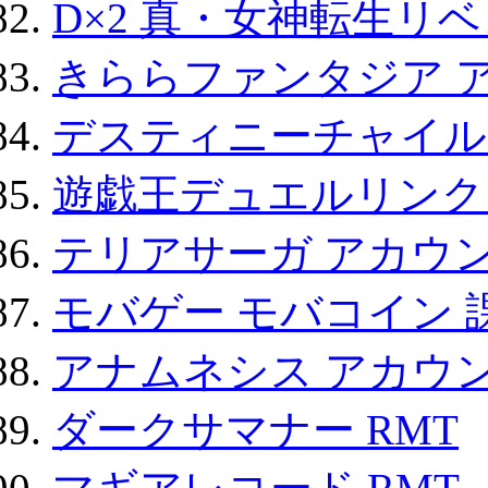
D×2 真・女神転生リ
きららファンタジア 
デスティニーチャイル
遊戯王デュエルリンクス
テリアサーガ アカウ
モバゲー モバコイン 
アナムネシス アカウ
ダークサマナー RMT