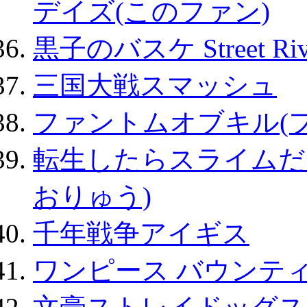
デイズ(このファン)
黒子のバスケ Street Ri
三国大戦スマッシュ
ファントムオブキル(
転生したらスライムだ
おりゅう)
千年戦争アイギス
ワンピース バウンテ