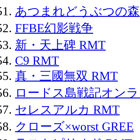
あつまれどうぶつの森
FFBE幻影戦争
新・天上碑 RMT
C9 RMT
真・三國無双 RMT
ロードス島戦記オンライ
セレスアルカ RMT
クローズ×worst GREE