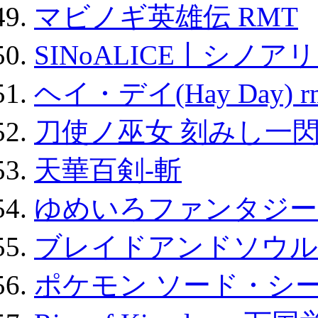
マビノギ英雄伝 RMT
SINoALICE丨シノア
ヘイ・デイ(Hay Day) r
刀使ノ巫女 刻みし一閃
天華百剣-斬
ゆめいろファンタジー
ブレイドアンドソウル
ポケモン ソード・シー