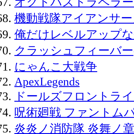
オクトパストラベラー
機動戦隊アイアンサー
俺だけレベルアップな件
クラッシュフィーバー
にゃんこ大戦争
ApexLegends
ドールズフロントライ
呪術廻戦 ファントムパ
炎炎ノ消防隊 炎舞ノ