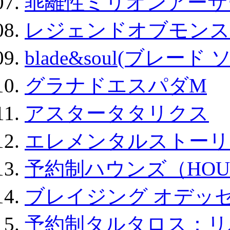
乖離性ミリオンアーサー
レジェンドオブモンスタ
blade&soul(ブレード 
グラナドエスパダM
アスタータタリクス
エレメンタルストーリ
予約制ハウンズ（HOU
ブレイジング オデッセ
予約制タルタロス：リバ