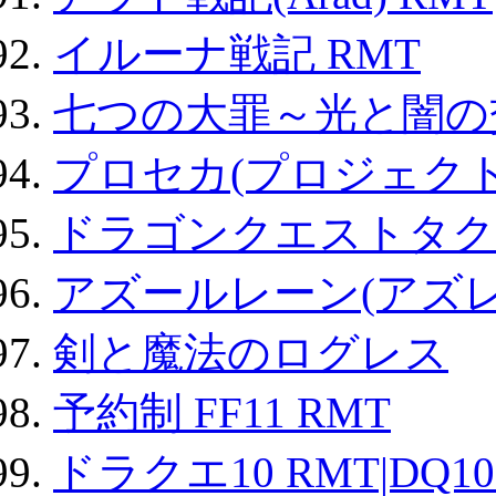
イルーナ戦記 RMT
七つの大罪～光と闇の
プロセカ(プロジェク
ドラゴンクエストタク
アズールレーン(アズレ
剣と魔法のログレス
予約制 FF11 RMT
ドラクエ10 RMT|DQ10