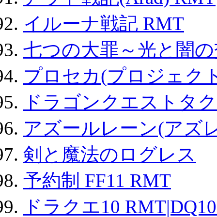
イルーナ戦記 RMT
七つの大罪～光と闇の
プロセカ(プロジェク
ドラゴンクエストタク
アズールレーン(アズレ
剣と魔法のログレス
予約制 FF11 RMT
ドラクエ10 RMT|DQ10