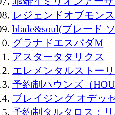
乖離性ミリオンアーサー
レジェンドオブモンスタ
blade&soul(ブレード 
グラナドエスパダM
アスタータタリクス
エレメンタルストーリ
予約制ハウンズ（HOU
ブレイジング オデッセ
予約制タルタロス：リバ