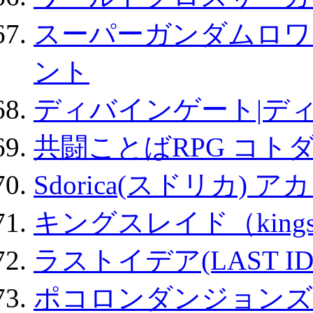
スーパーガンダムロワ
ント
ディバインゲート|デ
共闘ことばRPG コト
Sdorica(スドリカ) 
キングスレイド（kin
ラストイデア(LAST ID
ポコロンダンジョンズ 