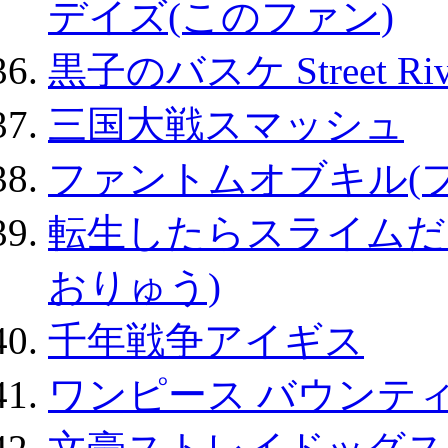
デイズ(このファン)
黒子のバスケ Street Ri
三国大戦スマッシュ
ファントムオブキル(
転生したらスライムだ
おりゅう)
千年戦争アイギス
ワンピース バウンテ