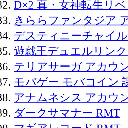
D×2 真・女神転生リ
きららファンタジア 
デスティニーチャイル
遊戯王デュエルリンクス
テリアサーガ アカウ
モバゲー モバコイン 
アナムネシス アカウ
ダークサマナー RMT