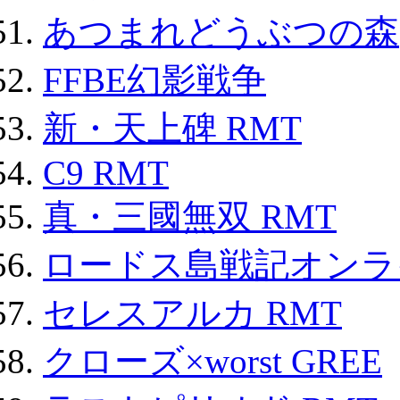
あつまれどうぶつの森
FFBE幻影戦争
新・天上碑 RMT
C9 RMT
真・三國無双 RMT
ロードス島戦記オンライ
セレスアルカ RMT
クローズ×worst GREE