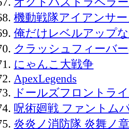
オクトパストラベラー
機動戦隊アイアンサー
俺だけレベルアップな件
クラッシュフィーバー
にゃんこ大戦争
ApexLegends
ドールズフロントライ
呪術廻戦 ファントムパ
炎炎ノ消防隊 炎舞ノ