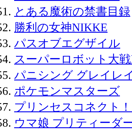
とある魔術の禁書目録
勝利の女神NIKKE
パスオブエグザイル
スーパーロボット大戦D
パニシング グレイレイ
ポケモンマスターズ
プリンセスコネクト！Re:
ウマ娘 プリティーダー