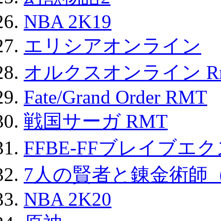
NBA 2K19
エリシアオンライン
オルクスオンライン R
Fate/Grand Order RMT
戦国サーガ RMT
FFBE-FFブレイブエ
7人の賢者と錬金術師
NBA 2K20