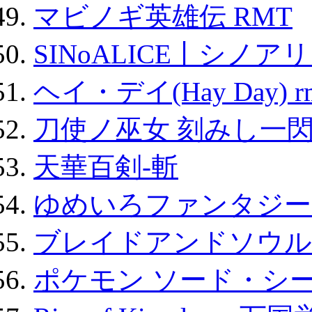
マビノギ英雄伝 RMT
SINoALICE丨シノア
ヘイ・デイ(Hay Day) r
刀使ノ巫女 刻みし一閃
天華百剣-斬
ゆめいろファンタジー
ブレイドアンドソウル
ポケモン ソード・シー