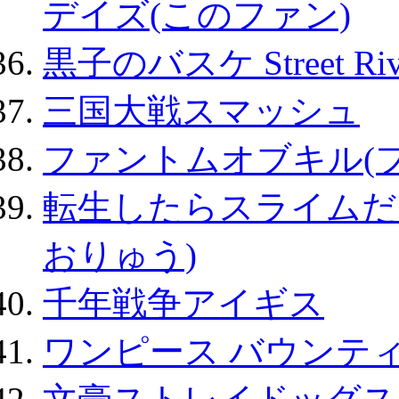
デイズ(このファン)
黒子のバスケ Street Ri
三国大戦スマッシュ
ファントムオブキル(
転生したらスライムだ
おりゅう)
千年戦争アイギス
ワンピース バウンテ