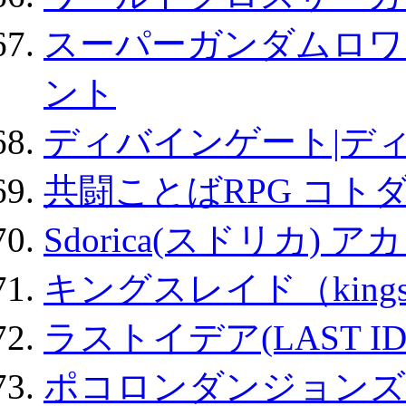
スーパーガンダムロワ
ント
ディバインゲート|デ
共闘ことばRPG コト
Sdorica(スドリカ) 
キングスレイド（kin
ラストイデア(LAST ID
ポコロンダンジョンズ 