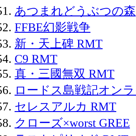
あつまれどうぶつの森
FFBE幻影戦争
新・天上碑 RMT
C9 RMT
真・三國無双 RMT
ロードス島戦記オンライ
セレスアルカ RMT
クローズ×worst GREE