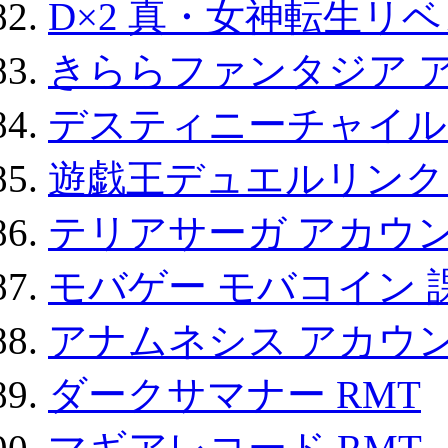
D×2 真・女神転生リ
きららファンタジア 
デスティニーチャイル
遊戯王デュエルリンクス
テリアサーガ アカウ
モバゲー モバコイン 
アナムネシス アカウ
ダークサマナー RMT