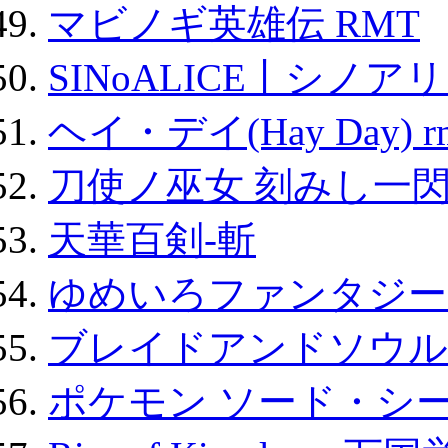
マビノギ英雄伝 RMT
SINoALICE丨シノア
ヘイ・デイ(Hay Day) r
刀使ノ巫女 刻みし一閃
天華百剣-斬
ゆめいろファンタジー
ブレイドアンドソウル
ポケモン ソード・シー