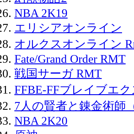
NBA 2K19
エリシアオンライン
オルクスオンライン R
Fate/Grand Order RMT
戦国サーガ RMT
FFBE-FFブレイブエ
7人の賢者と錬金術師
NBA 2K20