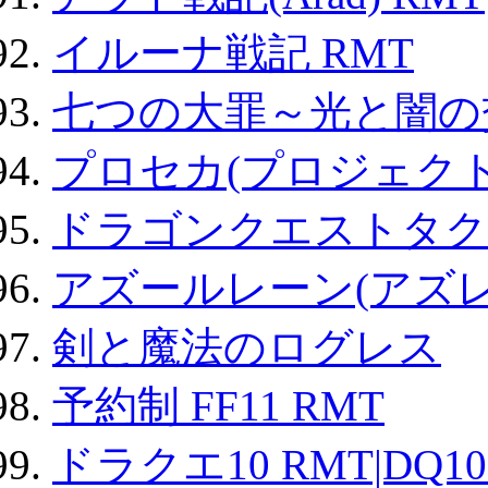
イルーナ戦記 RMT
七つの大罪～光と闇の
プロセカ(プロジェク
ドラゴンクエストタク
アズールレーン(アズレ
剣と魔法のログレス
予約制 FF11 RMT
ドラクエ10 RMT|DQ10