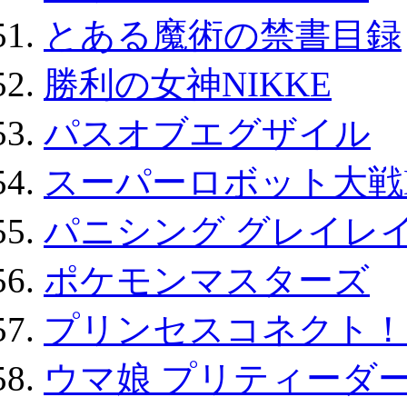
とある魔術の禁書目録
勝利の女神NIKKE
パスオブエグザイル
スーパーロボット大戦D
パニシング グレイレイ
ポケモンマスターズ
プリンセスコネクト！Re:
ウマ娘 プリティーダー