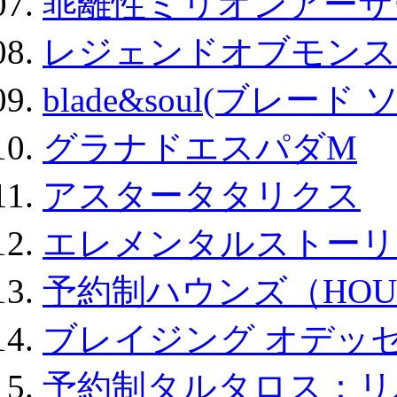
乖離性ミリオンアーサー
レジェンドオブモンスタ
blade&soul(ブレード 
グラナドエスパダM
アスタータタリクス
エレメンタルストーリ
予約制ハウンズ（HOU
ブレイジング オデッセ
予約制タルタロス：リバ