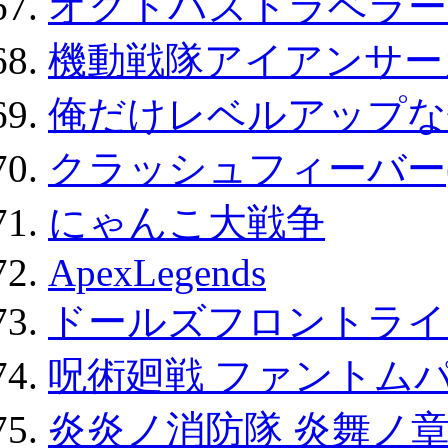
オクトパストラベラー
機動戦隊アイアンサー
俺だけレベルアップな件
クラッシュフィーバー
にゃんこ大戦争
ApexLegends
ドールズフロントライ
呪術廻戦 ファントムパ
炎炎ノ消防隊 炎舞ノ