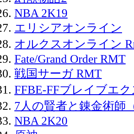
NBA 2K19
エリシアオンライン
オルクスオンライン R
Fate/Grand Order RMT
戦国サーガ RMT
FFBE-FFブレイブエ
7人の賢者と錬金術師
NBA 2K20