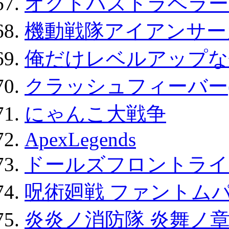
オクトパストラベラー
機動戦隊アイアンサー
俺だけレベルアップな件
クラッシュフィーバー
にゃんこ大戦争
ApexLegends
ドールズフロントライ
呪術廻戦 ファントムパ
炎炎ノ消防隊 炎舞ノ