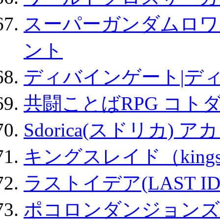
スーパーガンダムロワ
ント
ディバインゲート|デ
共闘ことばRPG コト
Sdorica(スドリカ) 
キングスレイド（kin
ラストイデア(LAST ID
ポコロンダンジョンズ 