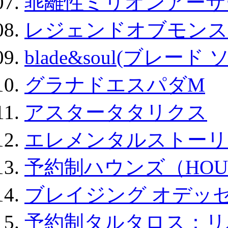
乖離性ミリオンアーサー
レジェンドオブモンスタ
blade&soul(ブレード 
グラナドエスパダM
アスタータタリクス
エレメンタルストーリ
予約制ハウンズ（HOU
ブレイジング オデッセ
予約制タルタロス：リバ