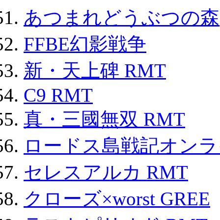
あつまれどうぶつの森
FFBE幻影戦争
新・天上碑 RMT
C9 RMT
真・三國無双 RMT
ロードス島戦記オンライ
セレスアルカ RMT
クローズ×worst GREE