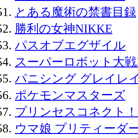
とある魔術の禁書目録
勝利の女神NIKKE
パスオブエグザイル
スーパーロボット大戦D
パニシング グレイレイ
ポケモンマスターズ
プリンセスコネクト！Re:
ウマ娘 プリティーダー