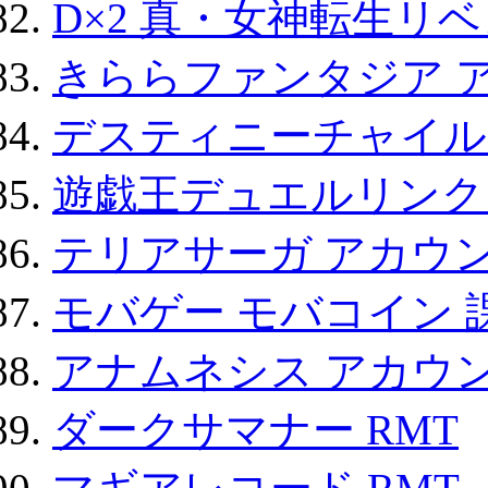
D×2 真・女神転生リ
きららファンタジア 
デスティニーチャイル
遊戯王デュエルリンクス
テリアサーガ アカウ
モバゲー モバコイン 
アナムネシス アカウ
ダークサマナー RMT