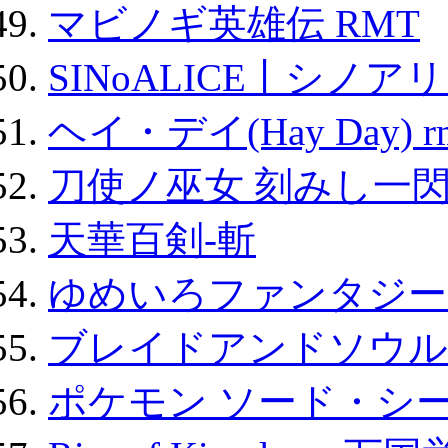
マビノギ英雄伝 RMT
SINoALICE丨シノア
ヘイ・デイ(Hay Day) r
刀使ノ巫女 刻みし一閃
天華百剣-斬
ゆめいろファンタジー
ブレイドアンドソウル
ポケモン ソード・シー