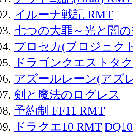
イルーナ戦記 RMT
七つの大罪～光と闇の
プロセカ(プロジェク
ドラゴンクエストタク
アズールレーン(アズレ
剣と魔法のログレス
予約制 FF11 RMT
ドラクエ10 RMT|DQ10