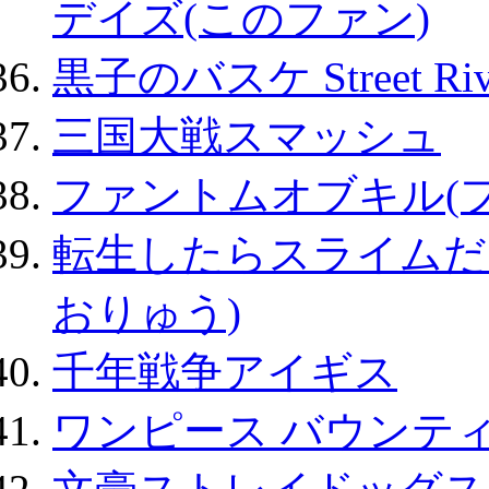
デイズ(このファン)
黒子のバスケ Street Ri
三国大戦スマッシュ
ファントムオブキル(
転生したらスライムだ
おりゅう)
千年戦争アイギス
ワンピース バウンテ