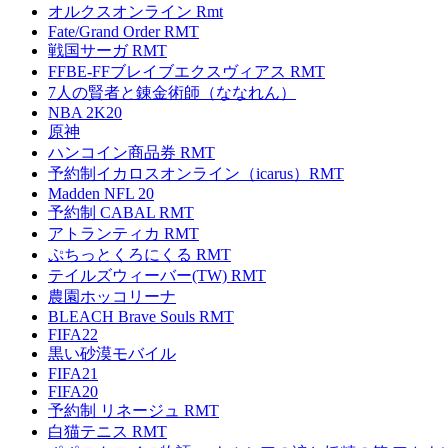
オルクスオンライン Rmt
Fate/Grand Order RMT
戦国サーガ RMT
FFBE-FFブレイブエクスヴィアス RMT
7人の賢者と錬金術師（ななれん）
NBA 2K20
原神
ハンコイン商品券 RMT
予約制イカロスオンライン（icarus）RMT
Madden NFL 20
予約制 CABAL RMT
アトランティカ RMT
ぷちっとくろにくる RMT
テイルズウィーバー(TW) RMT
農園ホッコリーナ
BLEACH Brave Souls RMT
FIFA22
黒い砂漠モバイル
FIFA21
FIFA20
予約制 リネージュ RMT
白猫テニス RMT