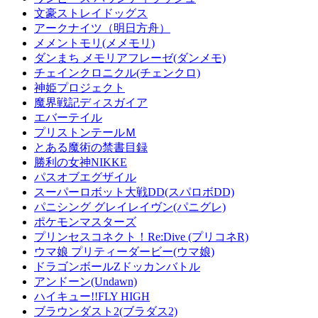
文豪ストレイドッグス
アークナイツ（明日方舟）
メメントモリ(メメモリ)
ダンまち メモリアフレーゼ(ダンメモ)
チェインクロニクル(チェンクロ)
神姫プロジェクト
魔界戦記ディスガイア
エバーテイル
プリストンテールＭ
とある魔術の禁書目録
勝利の女神NIKKE
パスオブエグザイル
スーパーロボット大戦DD(スパロボDD)
パニシング グレイレイヴン(パニグレ)
ポケモンマスターズ
プリンセスコネクト！Re:Dive (プリコネR)
ウマ娘 プリティーダービー(ウマ娘)
ドラゴンボールZドッカンバトル
アンドーン(Undawn)
ハイキュー!!FLY HIGH
ブラウンダスト2(ブラダス2)