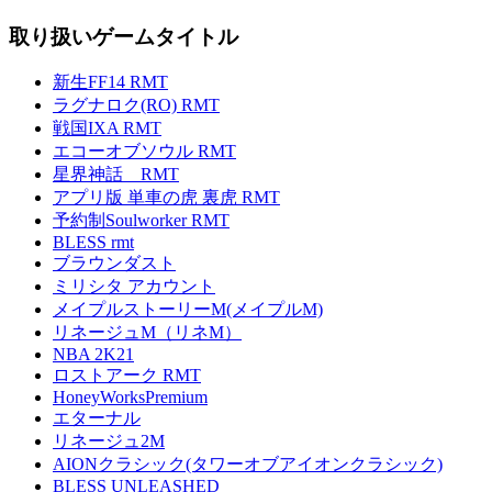
取り扱いゲームタイトル
新生FF14 RMT
ラグナロク(RO) RMT
戦国IXA RMT
エコーオブソウル RMT
星界神話 RMT
アプリ版 単車の虎 裏虎 RMT
予約制Soulworker RMT
BLESS rmt
ブラウンダスト
ミリシタ アカウント
メイプルストーリーM(メイプルM)
リネージュM（リネM）
NBA 2K21
ロストアーク RMT
HoneyWorksPremium
エターナル
リネージュ2M
AIONクラシック(タワーオブアイオンクラシック)
BLESS UNLEASHED