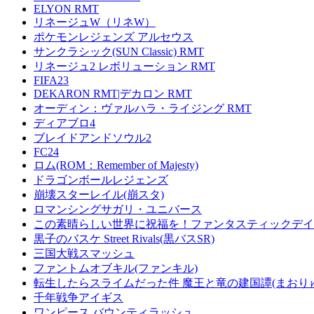
ELYON RMT
リネージュW（リネW）
ポケモンレジェンズ アルセウス
サンクラシック(SUN Classic) RMT
リネージュ2 レボリューション RMT
FIFA23
DEKARON RMT|デカロン RMT
オーディン：ヴァルハラ・ライジング RMT
ディアブロ4
ブレイドアンドソウル2
FC24
ロム(ROM：Remember of Majesty)
ドラゴンボールレジェンズ
崩壊スターレイル(崩スタ)
ロマンシングサガリ・ユニバース
この素晴らしい世界に祝福を！ファンタスティックデイズ
黒子のバスケ Street Rivals(黒バスSR)
三国大戦スマッシュ
ファントムオブキル(ファンキル)
転生したらスライムだった件 魔王と竜の建国譚(まおり
千年戦争アイギス
ワンピース バウンティラッシュ