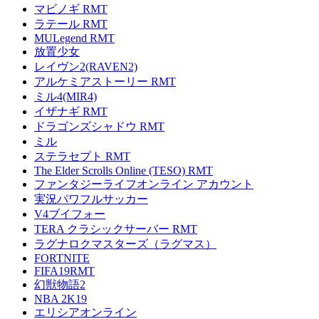
マビノギ RMT
ラテール RMT
MULegend RMT
放置少女
レイヴン2(RAVEN2)
アルケミアストーリー RMT
ミル4(MIR4)
イザナギ RMT
ドラゴンズシャドウ RMT
ミル
ステラセプト RMT
The Elder Scrolls Online (TESO) RMT
ファンタジーライフオンライン アカウント
実況パワフルサッカー
V4ブイフォー
TERA クラシックサーバー RMT
ラグナロクマスターズ（ラグマス）
FORTNITE
FIFA19RMT
幻獣物語2
NBA 2K19
エリシアオンライン