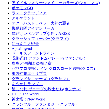
アイドルマスターシャイニーカラーズ(シャニマス)
ポケモンGO
ラストクラウディア
アルケランド
オクトパストラベラー大陸の覇者
機動戦隊アイアンサーガ
俺だけレベルアップな件：ARISE
クラッシュフィーバー(クラフィ)
にゃんこ大戦争
ApexLegends
ドールズフロントライン
呪術廻戦 ファントムパレード(ファンパレ)
炎炎ノ消防隊 炎舞ノ章
パワプロ 栄冠ナイン クロスロード (栄冠クロス)
東方幻想エクリプス
グランドサマナーズ（グラサマ）
あやかしランブル
星になれ ヴェーダの騎士たち(ホシナレ)
HIT：The World
神之塔：New World
グランブルーファンタジー(グラブル)