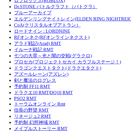
ロブロックス(ROBLOX)
Dr.STONE バトルクラフト（バトクラ）
ブルーアーカイブ
エルデンリングナイトレイン(ELDEN RING NIGHTREIG
CoA(クリスタルオブアトラン）
ロードナイン : LORDNINE
RFオンネク(RFオンラインネクスト)
アラド戦記(Arad) RMT
イルーナ戦記 RMT
七つの大罪～光と闇の交戦(グラクロ)
プロセカ(プロジェクトセカイ カラフルステージ！)
ドラゴンクエストタクト(ドラクエタクト)
アズールレーン(アズレン)
剣と魔法のログレス
予約制 FF11 RMT
ドラクエ10 RMT|DQ10 RMT
PSO2 RMT
トーラムオンライン Rmt
信長の野望 RMT
リネージュ2 RMT
予約制 幻想神域 RMT
メイプルストーリー RMT