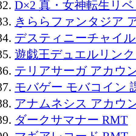
D×2 真・女神転生リ
きららファンタジア 
デスティニーチャイル
遊戯王デュエルリンクス
テリアサーガ アカウ
モバゲー モバコイン 
アナムネシス アカウ
ダークサマナー RMT