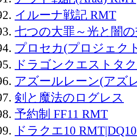
イルーナ戦記 RMT
七つの大罪～光と闇の
プロセカ(プロジェク
ドラゴンクエストタク
アズールレーン(アズレ
剣と魔法のログレス
予約制 FF11 RMT
ドラクエ10 RMT|DQ10