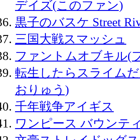
デイズ(このファン)
黒子のバスケ Street Ri
三国大戦スマッシュ
ファントムオブキル(
転生したらスライムだ
おりゅう)
千年戦争アイギス
ワンピース バウンテ