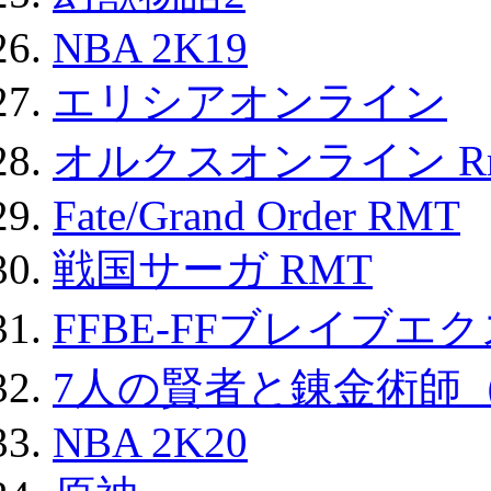
NBA 2K19
エリシアオンライン
オルクスオンライン R
Fate/Grand Order RMT
戦国サーガ RMT
FFBE-FFブレイブエ
7人の賢者と錬金術師
NBA 2K20