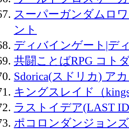
スーパーガンダムロワ
ント
ディバインゲート|デ
共闘ことばRPG コト
Sdorica(スドリカ) 
キングスレイド（kin
ラストイデア(LAST ID
ポコロンダンジョンズ 