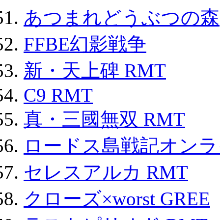
あつまれどうぶつの森
FFBE幻影戦争
新・天上碑 RMT
C9 RMT
真・三國無双 RMT
ロードス島戦記オンライ
セレスアルカ RMT
クローズ×worst GREE