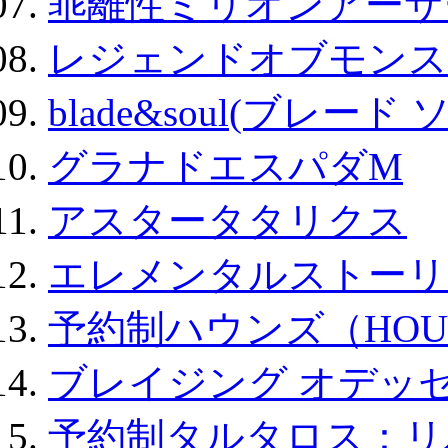
乖離性ミリオンアーサー
レジェンドオブモンスタ
blade&soul(ブレード 
グラナドエスパダM
アスタータタリクス
エレメンタルストーリ
予約制ハウンズ（HOU
ブレイジング オデッセ
予約制タルタロス：リバ