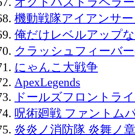
オクトパストラベラー
機動戦隊アイアンサー
俺だけレベルアップな件
クラッシュフィーバー
にゃんこ大戦争
ApexLegends
ドールズフロントライ
呪術廻戦 ファントムパ
炎炎ノ消防隊 炎舞ノ