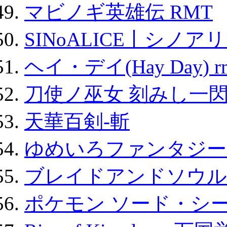
マビノギ英雄伝 RMT
SINoALICE丨シノア
ヘイ・デイ(Hay Day) r
刀使ノ巫女 刻みし一閃
天華百剣-斬
ゆめいろファンタジー
ブレイドアンドソウル
ポケモン ソード・シー