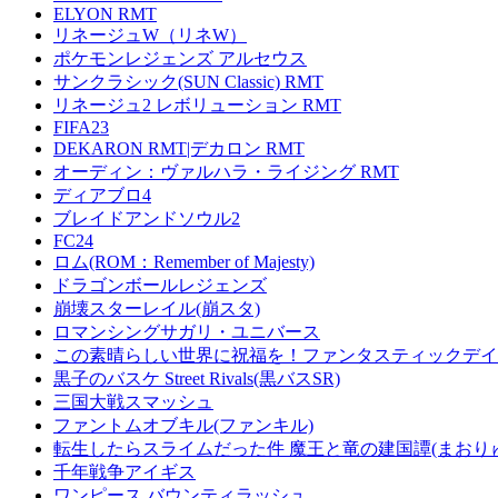
ELYON RMT
リネージュW（リネW）
ポケモンレジェンズ アルセウス
サンクラシック(SUN Classic) RMT
リネージュ2 レボリューション RMT
FIFA23
DEKARON RMT|デカロン RMT
オーディン：ヴァルハラ・ライジング RMT
ディアブロ4
ブレイドアンドソウル2
FC24
ロム(ROM：Remember of Majesty)
ドラゴンボールレジェンズ
崩壊スターレイル(崩スタ)
ロマンシングサガリ・ユニバース
この素晴らしい世界に祝福を！ファンタスティックデイズ
黒子のバスケ Street Rivals(黒バスSR)
三国大戦スマッシュ
ファントムオブキル(ファンキル)
転生したらスライムだった件 魔王と竜の建国譚(まおり
千年戦争アイギス
ワンピース バウンティラッシュ