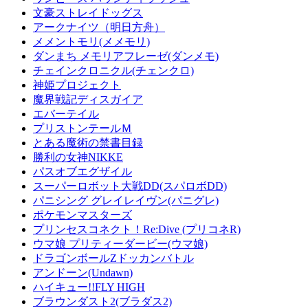
文豪ストレイドッグス
アークナイツ（明日方舟）
メメントモリ(メメモリ)
ダンまち メモリアフレーゼ(ダンメモ)
チェインクロニクル(チェンクロ)
神姫プロジェクト
魔界戦記ディスガイア
エバーテイル
プリストンテールＭ
とある魔術の禁書目録
勝利の女神NIKKE
パスオブエグザイル
スーパーロボット大戦DD(スパロボDD)
パニシング グレイレイヴン(パニグレ)
ポケモンマスターズ
プリンセスコネクト！Re:Dive (プリコネR)
ウマ娘 プリティーダービー(ウマ娘)
ドラゴンボールZドッカンバトル
アンドーン(Undawn)
ハイキュー!!FLY HIGH
ブラウンダスト2(ブラダス2)