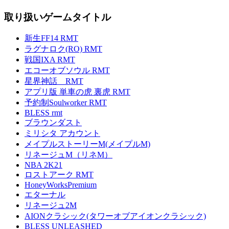
取り扱いゲームタイトル
新生FF14 RMT
ラグナロク(RO) RMT
戦国IXA RMT
エコーオブソウル RMT
星界神話 RMT
アプリ版 単車の虎 裏虎 RMT
予約制Soulworker RMT
BLESS rmt
ブラウンダスト
ミリシタ アカウント
メイプルストーリーM(メイプルM)
リネージュM（リネM）
NBA 2K21
ロストアーク RMT
HoneyWorksPremium
エターナル
リネージュ2M
AIONクラシック(タワーオブアイオンクラシック)
BLESS UNLEASHED