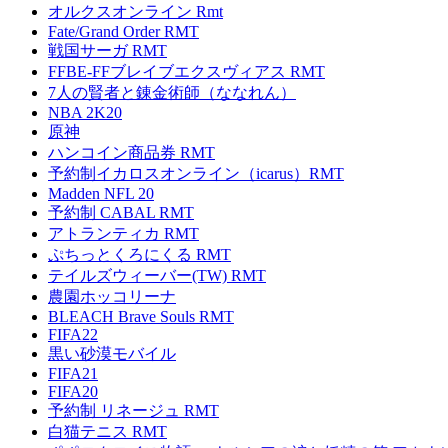
オルクスオンライン Rmt
Fate/Grand Order RMT
戦国サーガ RMT
FFBE-FFブレイブエクスヴィアス RMT
7人の賢者と錬金術師（ななれん）
NBA 2K20
原神
ハンコイン商品券 RMT
予約制イカロスオンライン（icarus）RMT
Madden NFL 20
予約制 CABAL RMT
アトランティカ RMT
ぷちっとくろにくる RMT
テイルズウィーバー(TW) RMT
農園ホッコリーナ
BLEACH Brave Souls RMT
FIFA22
黒い砂漠モバイル
FIFA21
FIFA20
予約制 リネージュ RMT
白猫テニス RMT