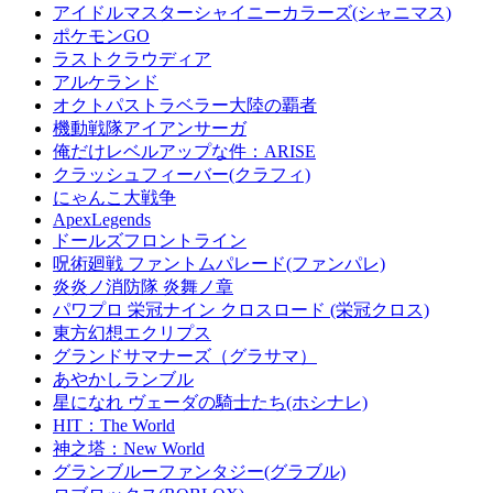
アイドルマスターシャイニーカラーズ(シャニマス)
ポケモンGO
ラストクラウディア
アルケランド
オクトパストラベラー大陸の覇者
機動戦隊アイアンサーガ
俺だけレベルアップな件：ARISE
クラッシュフィーバー(クラフィ)
にゃんこ大戦争
ApexLegends
ドールズフロントライン
呪術廻戦 ファントムパレード(ファンパレ)
炎炎ノ消防隊 炎舞ノ章
パワプロ 栄冠ナイン クロスロード (栄冠クロス)
東方幻想エクリプス
グランドサマナーズ（グラサマ）
あやかしランブル
星になれ ヴェーダの騎士たち(ホシナレ)
HIT：The World
神之塔：New World
グランブルーファンタジー(グラブル)