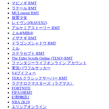
マビノギ RMT
ラテール RMT
MULegend RMT
放置少女
レイヴン2(RAVEN2)
アルケミアストーリー RMT
ミル4(MIR4)
イザナギ RMT
ドラゴンズシャドウ RMT
ミル
ステラセプト RMT
The Elder Scrolls Online (TESO) RMT
ファンタジーライフオンライン アカウント
実況パワフルサッカー
V4ブイフォー
TERA クラシックサーバー RMT
ラグナロクマスターズ（ラグマス）
FORTNITE
FIFA19RMT
幻獣物語2
NBA 2K19
エリシアオンライン