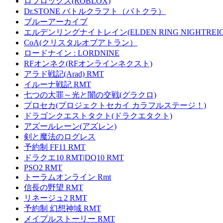
ロブロックス(ROBLOX)
Dr.STONE バトルクラフト（バトクラ）
ブルーアーカイブ
エルデンリングナイトレイン(ELDEN RING NIGHTREIG
CoA(クリスタルオブアトラン）
ロードナイン : LORDNINE
RFオンネク(RFオンラインネクスト)
アラド戦記(Arad) RMT
イルーナ戦記 RMT
七つの大罪～光と闇の交戦(グラクロ)
プロセカ(プロジェクトセカイ カラフルステージ！)
ドラゴンクエストタクト(ドラクエタクト)
アズールレーン(アズレン)
剣と魔法のログレス
予約制 FF11 RMT
ドラクエ10 RMT|DQ10 RMT
PSO2 RMT
トーラムオンライン Rmt
信長の野望 RMT
リネージュ2 RMT
予約制 幻想神域 RMT
メイプルストーリー RMT