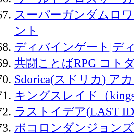
スーパーガンダムロワ
ント
ディバインゲート|デ
共闘ことばRPG コト
Sdorica(スドリカ) 
キングスレイド（kin
ラストイデア(LAST ID
ポコロンダンジョンズ 