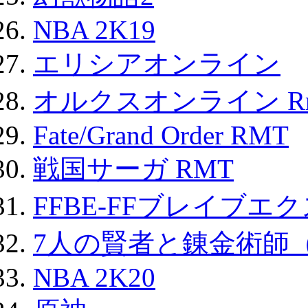
NBA 2K19
エリシアオンライン
オルクスオンライン R
Fate/Grand Order RMT
戦国サーガ RMT
FFBE-FFブレイブエ
7人の賢者と錬金術師
NBA 2K20