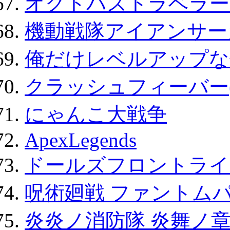
オクトパストラベラー
機動戦隊アイアンサー
俺だけレベルアップな件
クラッシュフィーバー
にゃんこ大戦争
ApexLegends
ドールズフロントライ
呪術廻戦 ファントムパ
炎炎ノ消防隊 炎舞ノ