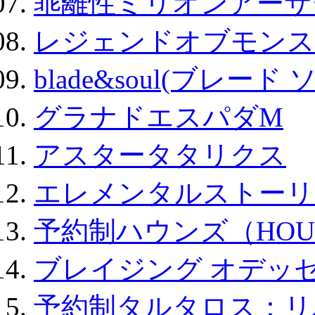
乖離性ミリオンアーサー
レジェンドオブモンスタ
blade&soul(ブレード 
グラナドエスパダM
アスタータタリクス
エレメンタルストーリ
予約制ハウンズ（HOU
ブレイジング オデッセ
予約制タルタロス：リバ