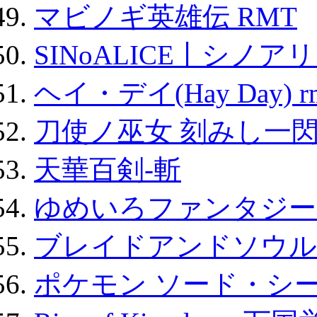
マビノギ英雄伝 RMT
SINoALICE丨シノア
ヘイ・デイ(Hay Day) r
刀使ノ巫女 刻みし一閃
天華百剣-斬
ゆめいろファンタジー
ブレイドアンドソウル
ポケモン ソード・シー