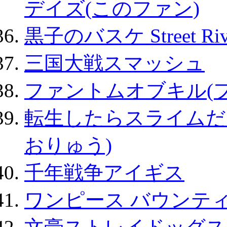
デイズ(このファン)
黒子のバスケ Street Ri
三国大戦スマッシュ
ファントムオブキル(
転生したらスライムだ
おりゅう)
千年戦争アイギス
ワンピース バウンテ