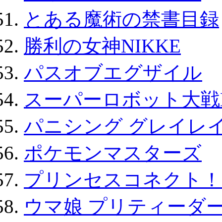
とある魔術の禁書目録
勝利の女神NIKKE
パスオブエグザイル
スーパーロボット大戦D
パニシング グレイレイ
ポケモンマスターズ
プリンセスコネクト！Re:
ウマ娘 プリティーダー