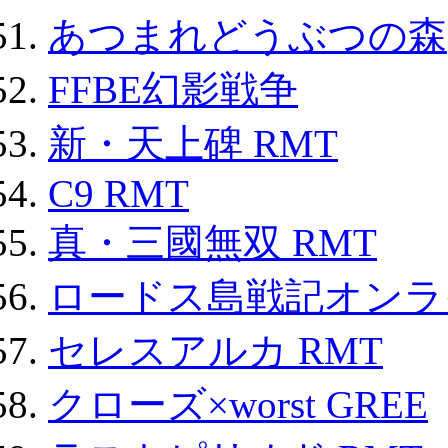
あつまれどうぶつの森
FFBE幻影戦争
新・天上碑 RMT
C9 RMT
真・三國無双 RMT
ロードス島戦記オンライ
セレスアルカ RMT
クローズ×worst GREE