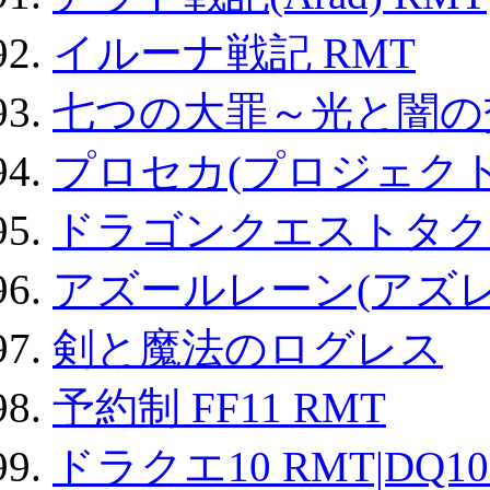
イルーナ戦記 RMT
七つの大罪～光と闇の
プロセカ(プロジェク
ドラゴンクエストタク
アズールレーン(アズレ
剣と魔法のログレス
予約制 FF11 RMT
ドラクエ10 RMT|DQ10