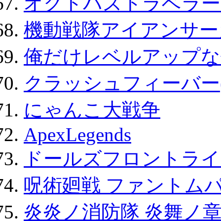
オクトパストラベラー
機動戦隊アイアンサー
俺だけレベルアップな件
クラッシュフィーバー
にゃんこ大戦争
ApexLegends
ドールズフロントライ
呪術廻戦 ファントムパ
炎炎ノ消防隊 炎舞ノ