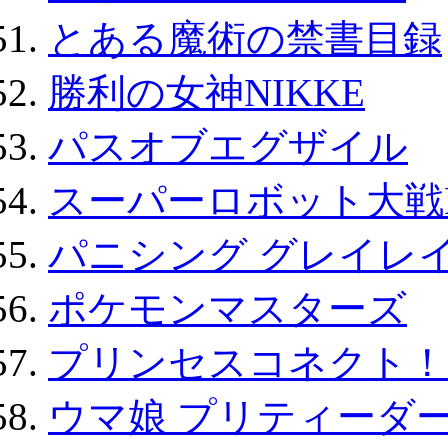
とある魔術の禁書目録
勝利の女神NIKKE
パスオブエグザイル
スーパーロボット大戦D
パニシング グレイレイ
ポケモンマスターズ
プリンセスコネクト！Re:
ウマ娘 プリティーダー