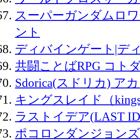
スーパーガンダムロワ
ント
ディバインゲート|デ
共闘ことばRPG コト
Sdorica(スドリカ) 
キングスレイド（kin
ラストイデア(LAST ID
ポコロンダンジョンズ 