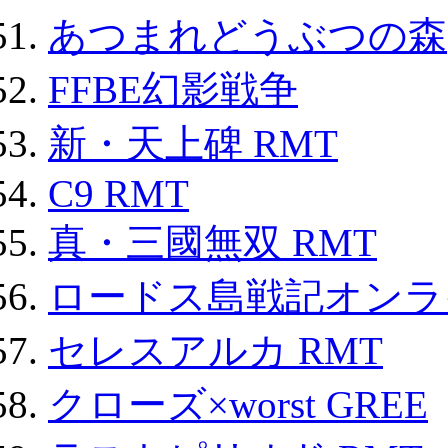
あつまれどうぶつの森
FFBE幻影戦争
新・天上碑 RMT
C9 RMT
真・三國無双 RMT
ロードス島戦記オンライ
セレスアルカ RMT
クローズ×worst GREE