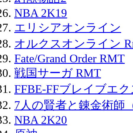
NBA 2K19
エリシアオンライン
オルクスオンライン R
Fate/Grand Order RMT
戦国サーガ RMT
FFBE-FFブレイブエ
7人の賢者と錬金術師
NBA 2K20