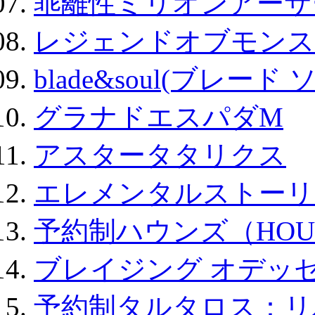
乖離性ミリオンアーサー
レジェンドオブモンスタ
blade&soul(ブレード 
グラナドエスパダM
アスタータタリクス
エレメンタルストーリ
予約制ハウンズ（HOU
ブレイジング オデッセ
予約制タルタロス：リバ