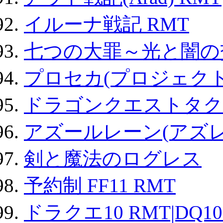
イルーナ戦記 RMT
七つの大罪～光と闇の
プロセカ(プロジェク
ドラゴンクエストタク
アズールレーン(アズレ
剣と魔法のログレス
予約制 FF11 RMT
ドラクエ10 RMT|DQ10