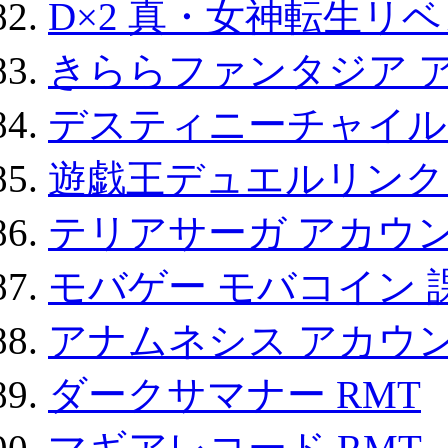
D×2 真・女神転生リ
きららファンタジア 
デスティニーチャイル
遊戯王デュエルリンクス
テリアサーガ アカウ
モバゲー モバコイン 
アナムネシス アカウ
ダークサマナー RMT