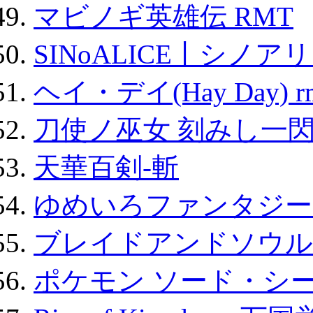
マビノギ英雄伝 RMT
SINoALICE丨シノア
ヘイ・デイ(Hay Day) r
刀使ノ巫女 刻みし一閃
天華百剣-斬
ゆめいろファンタジー
ブレイドアンドソウル
ポケモン ソード・シー