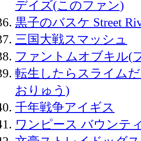
デイズ(このファン)
黒子のバスケ Street Ri
三国大戦スマッシュ
ファントムオブキル(
転生したらスライムだ
おりゅう)
千年戦争アイギス
ワンピース バウンテ