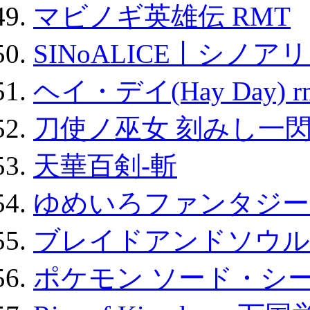
マビノギ英雄伝 RMT
SINoALICE丨シノア
ヘイ・デイ(Hay Day) r
刀使ノ巫女 刻みし一閃
天華百剣-斬
ゆめいろファンタジー
ブレイドアンドソウル
ポケモン ソード・シー