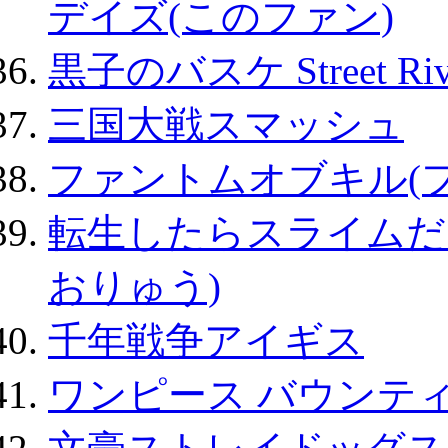
デイズ(このファン)
黒子のバスケ Street Ri
三国大戦スマッシュ
ファントムオブキル(
転生したらスライムだ
おりゅう)
千年戦争アイギス
ワンピース バウンテ