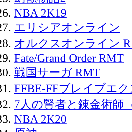
NBA 2K19
エリシアオンライン
オルクスオンライン R
Fate/Grand Order RMT
戦国サーガ RMT
FFBE-FFブレイブエ
7人の賢者と錬金術師
NBA 2K20