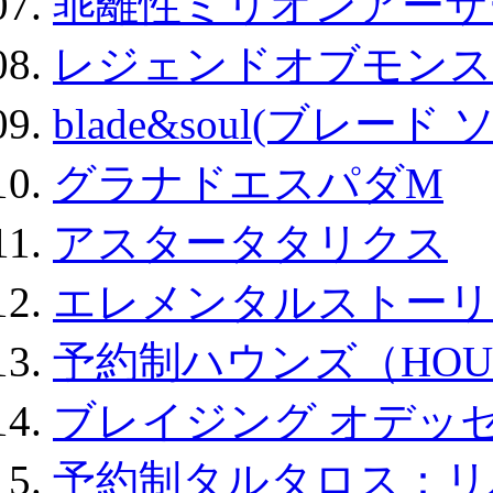
乖離性ミリオンアーサー
レジェンドオブモンスタ
blade&soul(ブレード 
グラナドエスパダM
アスタータタリクス
エレメンタルストーリ
予約制ハウンズ（HOU
ブレイジング オデッセ
予約制タルタロス：リバ