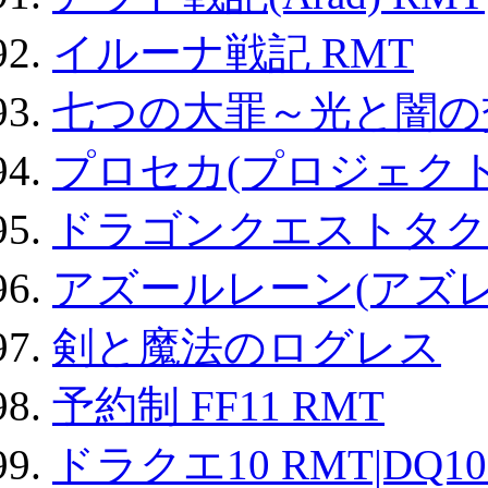
イルーナ戦記 RMT
七つの大罪～光と闇の
プロセカ(プロジェク
ドラゴンクエストタク
アズールレーン(アズレ
剣と魔法のログレス
予約制 FF11 RMT
ドラクエ10 RMT|DQ10