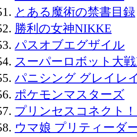
とある魔術の禁書目録
勝利の女神NIKKE
パスオブエグザイル
スーパーロボット大戦D
パニシング グレイレイ
ポケモンマスターズ
プリンセスコネクト！Re:
ウマ娘 プリティーダー