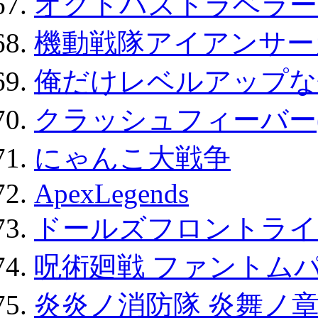
オクトパストラベラー
機動戦隊アイアンサー
俺だけレベルアップな件
クラッシュフィーバー
にゃんこ大戦争
ApexLegends
ドールズフロントライ
呪術廻戦 ファントムパ
炎炎ノ消防隊 炎舞ノ