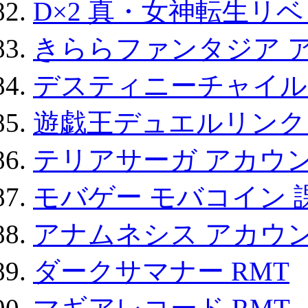
D×2 真・女神転生リ
きららファンタジア 
デスティニーチャイル
遊戯王デュエルリンクス
テリアサーガ アカウ
モバゲー モバコイン 
アナムネシス アカウ
ダークサマナー RMT