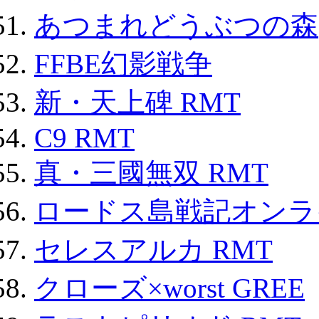
あつまれどうぶつの森
FFBE幻影戦争
新・天上碑 RMT
C9 RMT
真・三國無双 RMT
ロードス島戦記オンライ
セレスアルカ RMT
クローズ×worst GREE