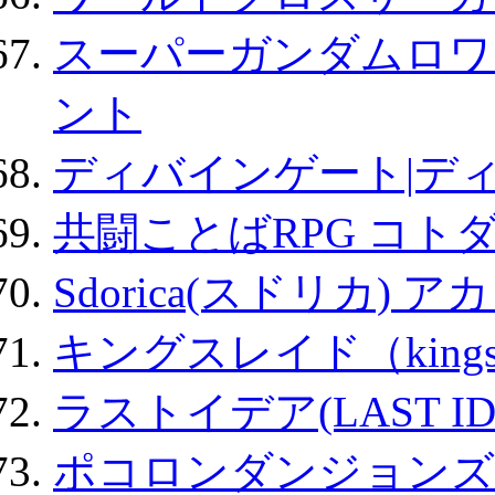
スーパーガンダムロワ
ント
ディバインゲート|デ
共闘ことばRPG コト
Sdorica(スドリカ) 
キングスレイド（kin
ラストイデア(LAST ID
ポコロンダンジョンズ 