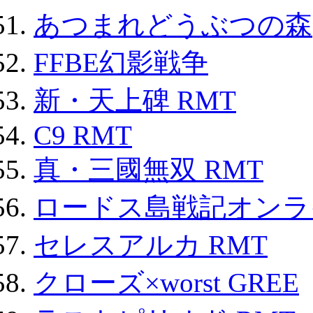
あつまれどうぶつの森
FFBE幻影戦争
新・天上碑 RMT
C9 RMT
真・三國無双 RMT
ロードス島戦記オンライ
セレスアルカ RMT
クローズ×worst GREE