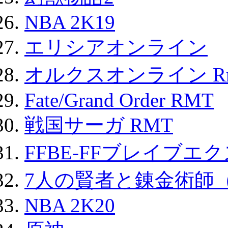
NBA 2K19
エリシアオンライン
オルクスオンライン R
Fate/Grand Order RMT
戦国サーガ RMT
FFBE-FFブレイブエ
7人の賢者と錬金術師
NBA 2K20