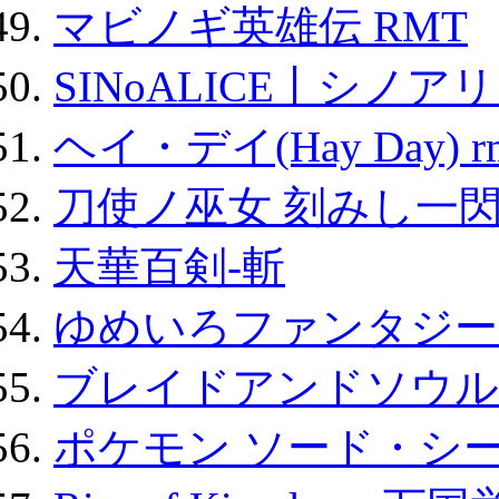
マビノギ英雄伝 RMT
SINoALICE丨シノア
ヘイ・デイ(Hay Day) r
刀使ノ巫女 刻みし一閃
天華百剣-斬
ゆめいろファンタジー
ブレイドアンドソウル
ポケモン ソード・シー