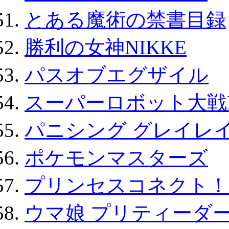
とある魔術の禁書目録
勝利の女神NIKKE
パスオブエグザイル
スーパーロボット大戦D
パニシング グレイレイ
ポケモンマスターズ
プリンセスコネクト！Re:
ウマ娘 プリティーダー