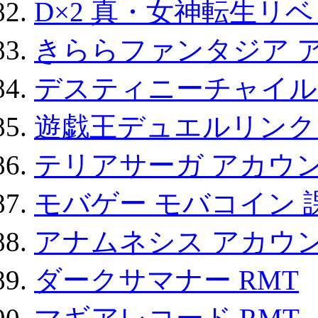
D×2 真・女神転生リ
きららファンタジア 
デスティニーチャイル
遊戯王デュエルリンクス
テリアサーガ アカウ
モバゲー モバコイン 
アナムネシス アカウ
ダークサマナー RMT