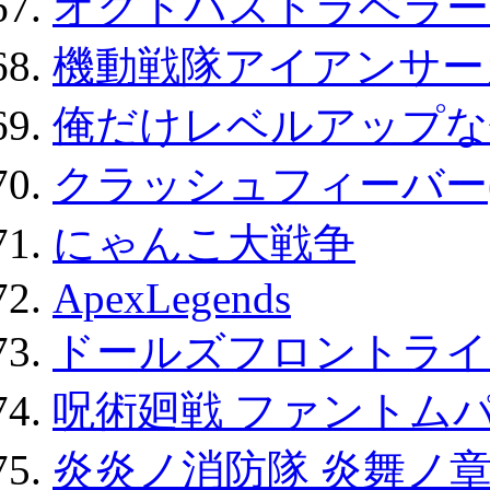
オクトパストラベラー
機動戦隊アイアンサー
俺だけレベルアップな件
クラッシュフィーバー
にゃんこ大戦争
ApexLegends
ドールズフロントライ
呪術廻戦 ファントムパ
炎炎ノ消防隊 炎舞ノ