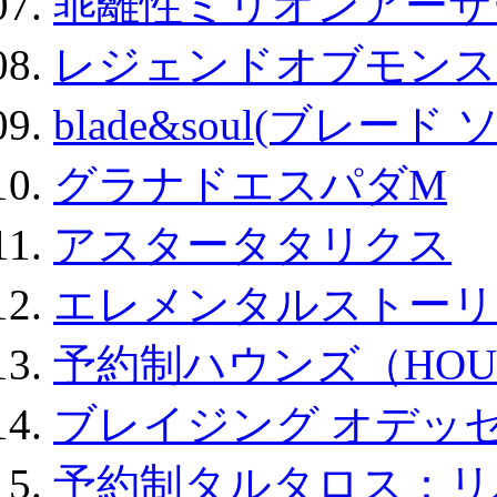
乖離性ミリオンアーサー
レジェンドオブモンスタ
blade&soul(ブレード 
グラナドエスパダM
アスタータタリクス
エレメンタルストーリ
予約制ハウンズ（HOU
ブレイジング オデッセ
予約制タルタロス：リバ