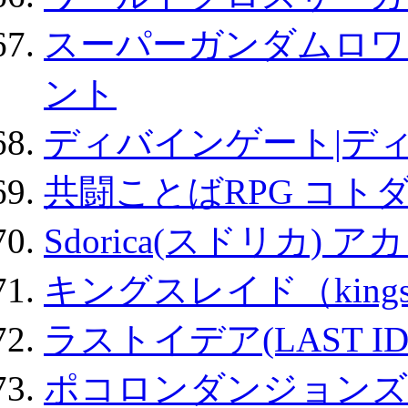
スーパーガンダムロワ
ント
ディバインゲート|デ
共闘ことばRPG コト
Sdorica(スドリカ) 
キングスレイド（kin
ラストイデア(LAST ID
ポコロンダンジョンズ 