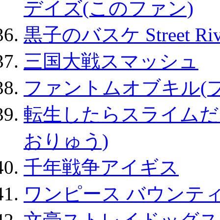
デイズ(このファン)
黒子のバスケ Street Ri
三国大戦スマッシュ
ファントムオブキル(
転生したらスライムだ
おりゅう)
千年戦争アイギス
ワンピース バウンテ