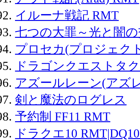
イルーナ戦記 RMT
七つの大罪～光と闇の
プロセカ(プロジェク
ドラゴンクエストタク
アズールレーン(アズレ
剣と魔法のログレス
予約制 FF11 RMT
ドラクエ10 RMT|DQ10