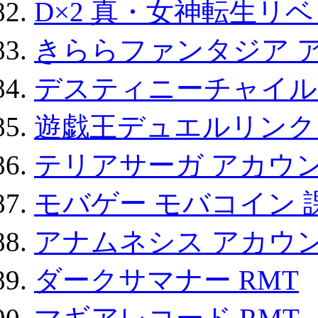
D×2 真・女神転生リ
きららファンタジア 
デスティニーチャイル
遊戯王デュエルリンクス
テリアサーガ アカウ
モバゲー モバコイン 
アナムネシス アカウ
ダークサマナー RMT