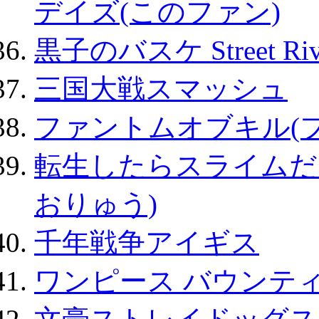
デイズ(このファン)
黒子のバスケ Street Ri
三国大戦スマッシュ
ファントムオブキル(
転生したらスライムだ
おりゅう)
千年戦争アイギス
ワンピース バウンテ