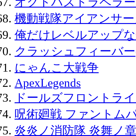
オクトパストラベラー
機動戦隊アイアンサー
俺だけレベルアップな件
クラッシュフィーバー
にゃんこ大戦争
ApexLegends
ドールズフロントライ
呪術廻戦 ファントムパ
炎炎ノ消防隊 炎舞ノ