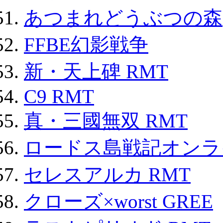
あつまれどうぶつの森
FFBE幻影戦争
新・天上碑 RMT
C9 RMT
真・三國無双 RMT
ロードス島戦記オンライ
セレスアルカ RMT
クローズ×worst GREE