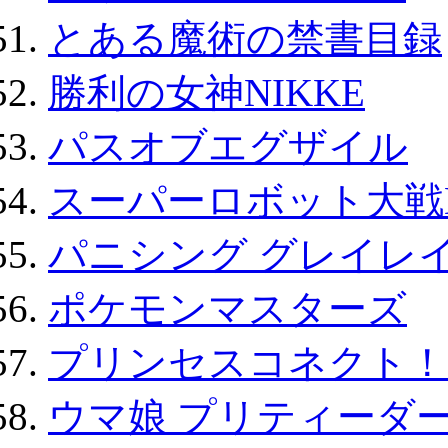
とある魔術の禁書目録
勝利の女神NIKKE
パスオブエグザイル
スーパーロボット大戦D
パニシング グレイレイ
ポケモンマスターズ
プリンセスコネクト！Re:
ウマ娘 プリティーダー