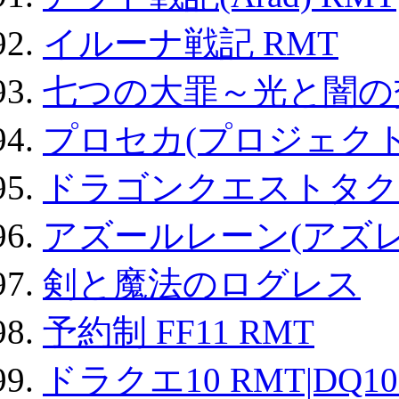
イルーナ戦記 RMT
七つの大罪～光と闇の
プロセカ(プロジェク
ドラゴンクエストタク
アズールレーン(アズレ
剣と魔法のログレス
予約制 FF11 RMT
ドラクエ10 RMT|DQ10