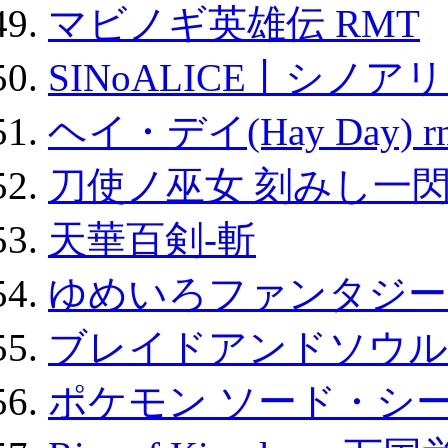
マビノギ英雄伝 RMT
SINoALICE丨シノア
ヘイ・デイ(Hay Day) r
刀使ノ巫女 刻みし一閃
天華百剣-斬
ゆめいろファンタジー
ブレイドアンドソウル
ポケモン ソード・シー