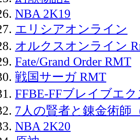
NBA 2K19
エリシアオンライン
オルクスオンライン R
Fate/Grand Order RMT
戦国サーガ RMT
FFBE-FFブレイブエ
7人の賢者と錬金術師
NBA 2K20