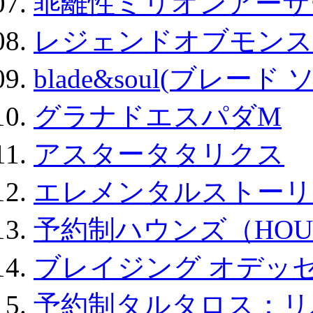
乖離性ミリオンアーサー
レジェンドオブモンスタ
blade&soul(ブレード 
グラナドエスパダM
アスタータタリクス
エレメンタルストーリ
予約制ハウンズ（HOU
ブレイジング オデッセ
予約制タルタロス：リバ