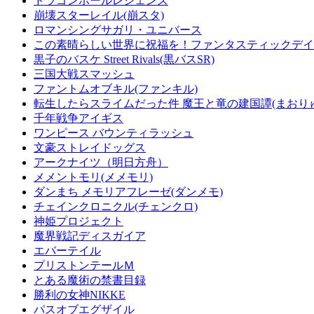
ドラゴンボールレジェンズ
崩壊スターレイル(崩スタ)
ロマンシングサガリ・ユニバース
この素晴らしい世界に祝福を！ファンタスティックデイズ
黒子のバスケ Street Rivals(黒バスSR)
三国大戦スマッシュ
ファントムオブキル(ファンキル)
転生したらスライムだった件 魔王と竜の建国譚(まおり
千年戦争アイギス
ワンピース バウンティラッシュ
文豪ストレイドッグス
アークナイツ（明日方舟）
メメントモリ(メメモリ)
ダンまち メモリアフレーゼ(ダンメモ)
チェインクロニクル(チェンクロ)
神姫プロジェクト
魔界戦記ディスガイア
エバーテイル
プリストンテールＭ
とある魔術の禁書目録
勝利の女神NIKKE
パスオブエグザイル