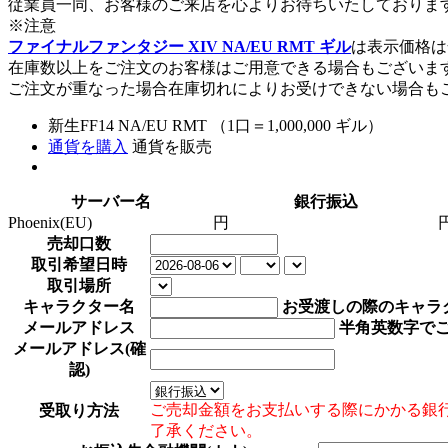
従業員一同、お客様のご来店を心よりお待ちいたしておりま
※注意
ファイナルファンタジー XIV NA/EU RMT ギル
は表示価格は
在庫数以上をご注文のお客様はご用意できる場合もございま
ご注文が重なった場合在庫切れによりお受けできない場合も
新生FF14 NA/EU RMT （1口＝1,000,000 ギル）
通貨を購入
通貨を販売
サーバー名
銀行振込
Phoenix(EU)
円
売却口数
取引希望日時
取引場所
キャラクター名
お受渡しの際のキャラ
メールアドレス
半角英数字で
メールアドレス(確
認)
ご売却金額をお支払いする際にかかる銀
受取り方法
了承ください。