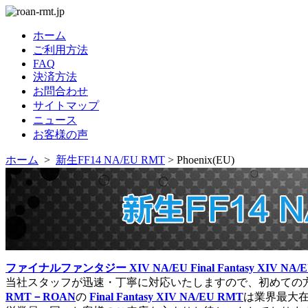
ホーム
ご利用方法
FAQ
決済方法
お問合わせ
サイトマップ
ニュース
お客様の声
ホーム
>
新生FF14 NA/EU RMT
> Phoenix(EU)
ファイナルファンタジー XIV NA/EU Final Fantasy XIV NA/
当社スタッフが迅速・丁寧に対応いたしますので、初めての
RMT－ROAN
の
Final Fantasy XIV NA/EU RMT
は業界最大