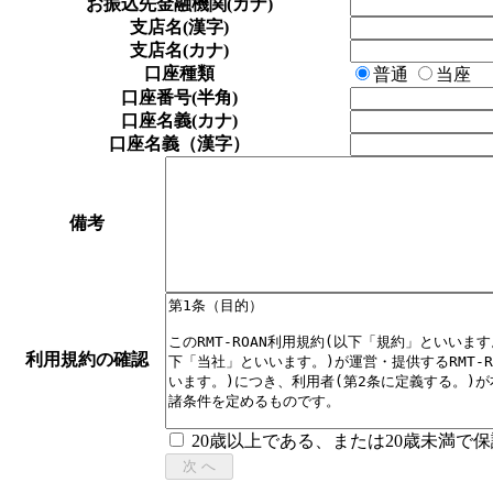
お振込先金融機関(カナ)
支店名(漢字)
支店名(カナ)
口座種類
普通
当座
口座番号(半角)
口座名義(カナ)
口座名義（漢字）
備考
利用規約の確認
20歳以上である、または20歳未満で