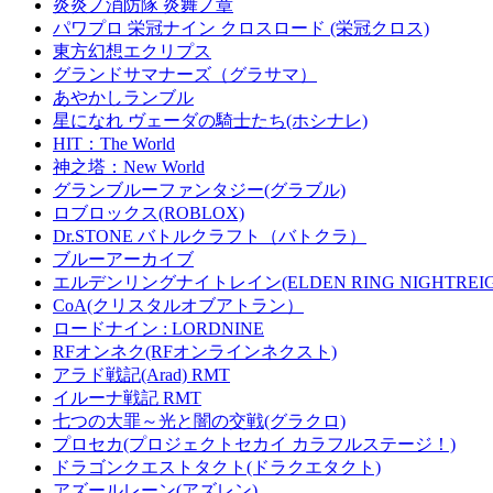
炎炎ノ消防隊 炎舞ノ章
パワプロ 栄冠ナイン クロスロード (栄冠クロス)
東方幻想エクリプス
グランドサマナーズ（グラサマ）
あやかしランブル
星になれ ヴェーダの騎士たち(ホシナレ)
HIT：The World
神之塔：New World
グランブルーファンタジー(グラブル)
ロブロックス(ROBLOX)
Dr.STONE バトルクラフト（バトクラ）
ブルーアーカイブ
エルデンリングナイトレイン(ELDEN RING NIGHTREIG
CoA(クリスタルオブアトラン）
ロードナイン : LORDNINE
RFオンネク(RFオンラインネクスト)
アラド戦記(Arad) RMT
イルーナ戦記 RMT
七つの大罪～光と闇の交戦(グラクロ)
プロセカ(プロジェクトセカイ カラフルステージ！)
ドラゴンクエストタクト(ドラクエタクト)
アズールレーン(アズレン)