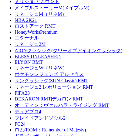
ミリシタ アカウント
メイプルストーリーM(メイプルM)
リネージュM（リネM）
NBA 2K21
ロストアーク RMT
HoneyWorksPremium
エターナル
リネージュ2M
AIONクラシック(タワーオブアイオンクラシック)
BLESS UNLEASHED
ELYON RMT
リネージュW（リネW）
ポケモンレジェンズ アルセウス
サンクラシック(SUN Classic) RMT
リネージュ2 レボリューション RMT
FIFA23
DEKARON RMT|デカロン RMT
オーディン：ヴァルハラ・ライジング RMT
ディアブロ4
ブレイドアンドソウル2
FC24
ロム(ROM：Remember of Majesty)