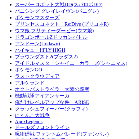
スーパーロボット大戦DD(スパロボDD)
パニシング グレイレイヴン(パニグレ)
ポケモンマスターズ
プリンセスコネクト！Re:Dive (プリコネR)
ウマ娘 プリティーダービー(ウマ娘)
ドラゴンボールZドッカンバトル
アンドーン(Undawn)
ハイキュー!!FLY HIGH
ブラウンダスト2(ブラダス2)
アイドルマスターシャイニーカラーズ(シャニマス)
ポケモンGO
ラストクラウディア
アルケランド
オクトパストラベラー大陸の覇者
機動戦隊アイアンサーガ
俺だけレベルアップな件：ARISE
クラッシュフィーバー(クラフィ)
にゃんこ大戦争
ApexLegends
ドールズフロントライン
呪術廻戦 ファントムパレード(ファンパレ)