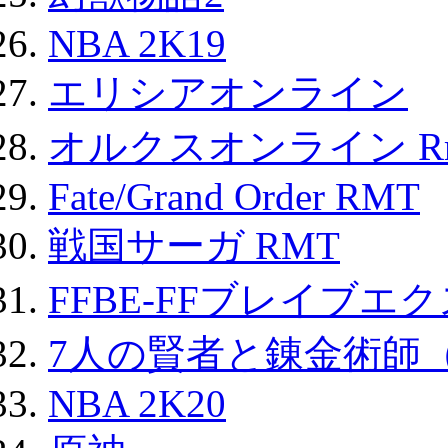
NBA 2K19
エリシアオンライン
オルクスオンライン R
Fate/Grand Order RMT
戦国サーガ RMT
FFBE-FFブレイブエ
7人の賢者と錬金術師
NBA 2K20