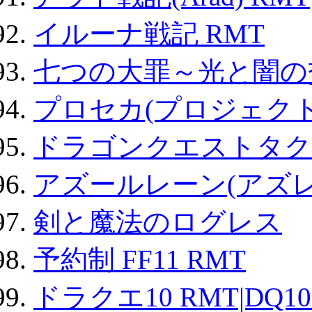
イルーナ戦記 RMT
七つの大罪～光と闇の
プロセカ(プロジェク
ドラゴンクエストタク
アズールレーン(アズレ
剣と魔法のログレス
予約制 FF11 RMT
ドラクエ10 RMT|DQ10