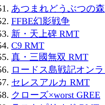
あつまれどうぶつの森
FFBE幻影戦争
新・天上碑 RMT
C9 RMT
真・三國無双 RMT
ロードス島戦記オンライ
セレスアルカ RMT
クローズ×worst GREE