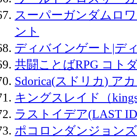
スーパーガンダムロワ
ント
ディバインゲート|デ
共闘ことばRPG コト
Sdorica(スドリカ) 
キングスレイド（kin
ラストイデア(LAST ID
ポコロンダンジョンズ 