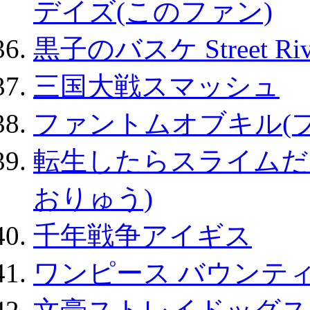
デイズ(このファン)
黒子のバスケ Street Ri
三国大戦スマッシュ
ファントムオブキル(
転生したらスライムだ
おりゅう)
千年戦争アイギス
ワンピース バウンテ