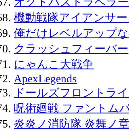
オクトパストラベラー
機動戦隊アイアンサー
俺だけレベルアップな件
クラッシュフィーバー
にゃんこ大戦争
ApexLegends
ドールズフロントライ
呪術廻戦 ファントムパ
炎炎ノ消防隊 炎舞ノ