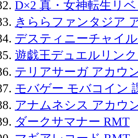
D×2 真・女神転生リ
きららファンタジア 
デスティニーチャイル
遊戯王デュエルリンクス
テリアサーガ アカウ
モバゲー モバコイン 
アナムネシス アカウ
ダークサマナー RMT