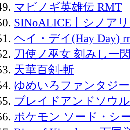
マビノギ英雄伝 RMT
SINoALICE丨シノア
ヘイ・デイ(Hay Day) r
刀使ノ巫女 刻みし一閃
天華百剣-斬
ゆめいろファンタジー
ブレイドアンドソウル
ポケモン ソード・シー