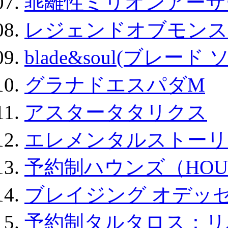
乖離性ミリオンアーサー
レジェンドオブモンスタ
blade&soul(ブレード 
グラナドエスパダM
アスタータタリクス
エレメンタルストーリ
予約制ハウンズ（HOU
ブレイジング オデッセ
予約制タルタロス：リバ