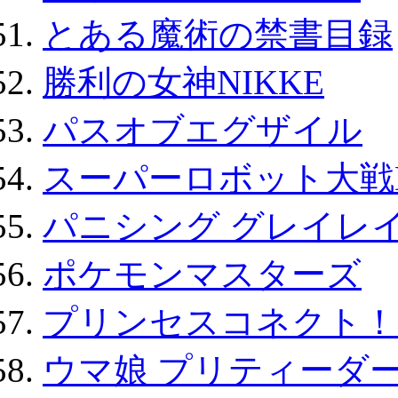
とある魔術の禁書目録
勝利の女神NIKKE
パスオブエグザイル
スーパーロボット大戦D
パニシング グレイレイ
ポケモンマスターズ
プリンセスコネクト！Re:
ウマ娘 プリティーダー