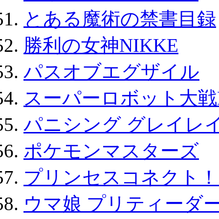
とある魔術の禁書目録
勝利の女神NIKKE
パスオブエグザイル
スーパーロボット大戦D
パニシング グレイレイ
ポケモンマスターズ
プリンセスコネクト！Re:
ウマ娘 プリティーダー