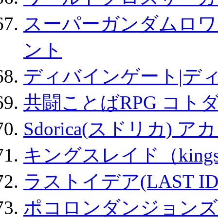
スーパーガンダムロワ
ント
ディバインゲート|デ
共闘ことばRPG コト
Sdorica(スドリカ) 
キングスレイド（kin
ラストイデア(LAST ID
ポコロンダンジョンズ 