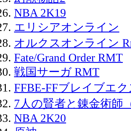
NBA 2K19
エリシアオンライン
オルクスオンライン R
Fate/Grand Order RMT
戦国サーガ RMT
FFBE-FFブレイブエ
7人の賢者と錬金術師
NBA 2K20