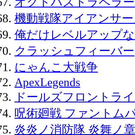
オクトパストラベラー
機動戦隊アイアンサー
俺だけレベルアップな件
クラッシュフィーバー
にゃんこ大戦争
ApexLegends
ドールズフロントライ
呪術廻戦 ファントムパ
炎炎ノ消防隊 炎舞ノ