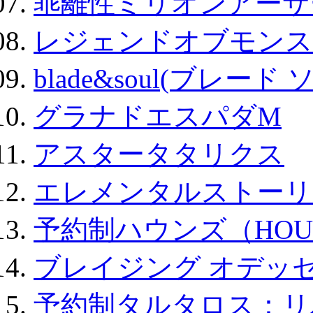
乖離性ミリオンアーサー
レジェンドオブモンスタ
blade&soul(ブレード 
グラナドエスパダM
アスタータタリクス
エレメンタルストーリ
予約制ハウンズ（HOU
ブレイジング オデッセ
予約制タルタロス：リバ