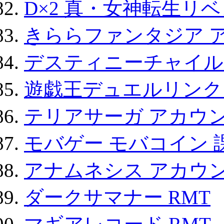
D×2 真・女神転生リ
きららファンタジア 
デスティニーチャイル
遊戯王デュエルリンクス
テリアサーガ アカウ
モバゲー モバコイン 
アナムネシス アカウ
ダークサマナー RMT