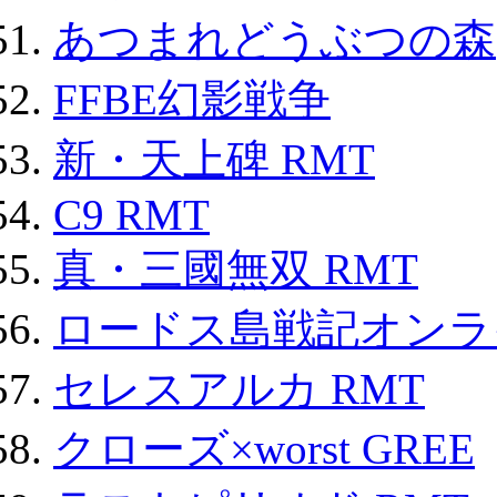
あつまれどうぶつの森
FFBE幻影戦争
新・天上碑 RMT
C9 RMT
真・三國無双 RMT
ロードス島戦記オンライ
セレスアルカ RMT
クローズ×worst GREE