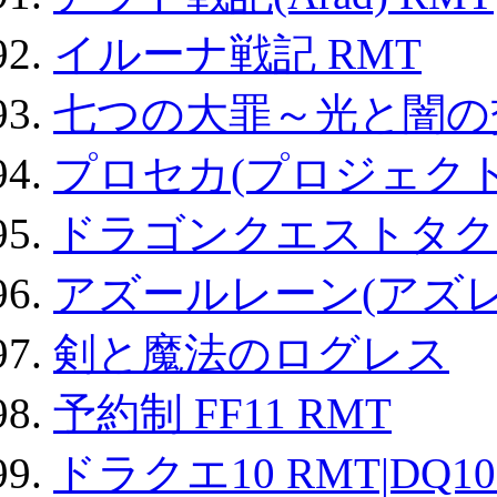
イルーナ戦記 RMT
七つの大罪～光と闇の
プロセカ(プロジェク
ドラゴンクエストタク
アズールレーン(アズレ
剣と魔法のログレス
予約制 FF11 RMT
ドラクエ10 RMT|DQ10