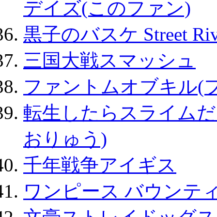
デイズ(このファン)
黒子のバスケ Street Ri
三国大戦スマッシュ
ファントムオブキル(
転生したらスライムだ
おりゅう)
千年戦争アイギス
ワンピース バウンテ