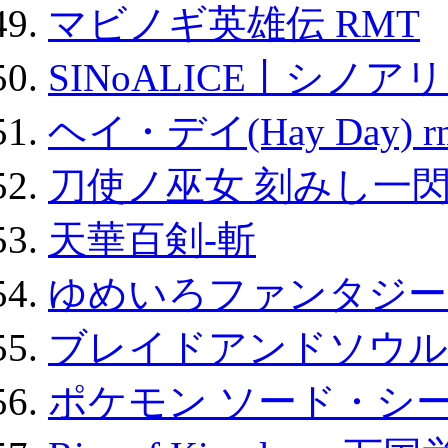
マビノギ英雄伝 RMT
SINoALICE丨シノア
ヘイ・デイ(Hay Day) r
刀使ノ巫女 刻みし一閃
天華百剣-斬
ゆめいろファンタジー
ブレイドアンドソウル
ポケモン ソード・シー