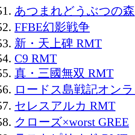
あつまれどうぶつの森
FFBE幻影戦争
新・天上碑 RMT
C9 RMT
真・三國無双 RMT
ロードス島戦記オンライ
セレスアルカ RMT
クローズ×worst GREE