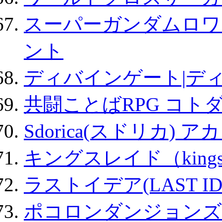
スーパーガンダムロワ
ント
ディバインゲート|デ
共闘ことばRPG コト
Sdorica(スドリカ) 
キングスレイド（kin
ラストイデア(LAST ID
ポコロンダンジョンズ 