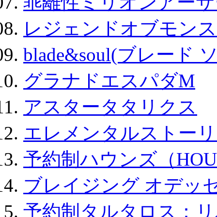
乖離性ミリオンアーサー
レジェンドオブモンスタ
blade&soul(ブレード 
グラナドエスパダM
アスタータタリクス
エレメンタルストーリ
予約制ハウンズ（HOU
ブレイジング オデッセ
予約制タルタロス：リバ