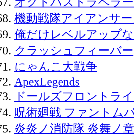
オクトパストラベラー
機動戦隊アイアンサー
俺だけレベルアップな件
クラッシュフィーバー
にゃんこ大戦争
ApexLegends
ドールズフロントライ
呪術廻戦 ファントムパ
炎炎ノ消防隊 炎舞ノ