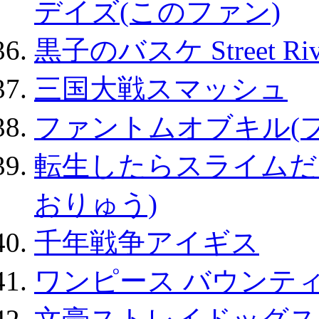
デイズ(このファン)
黒子のバスケ Street Ri
三国大戦スマッシュ
ファントムオブキル(
転生したらスライムだ
おりゅう)
千年戦争アイギス
ワンピース バウンテ