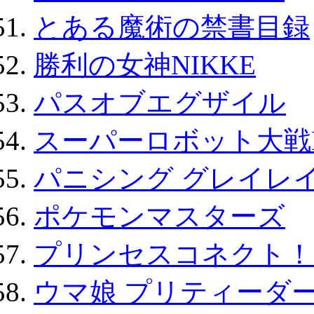
とある魔術の禁書目録
勝利の女神NIKKE
パスオブエグザイル
スーパーロボット大戦D
パニシング グレイレイ
ポケモンマスターズ
プリンセスコネクト！Re:
ウマ娘 プリティーダー