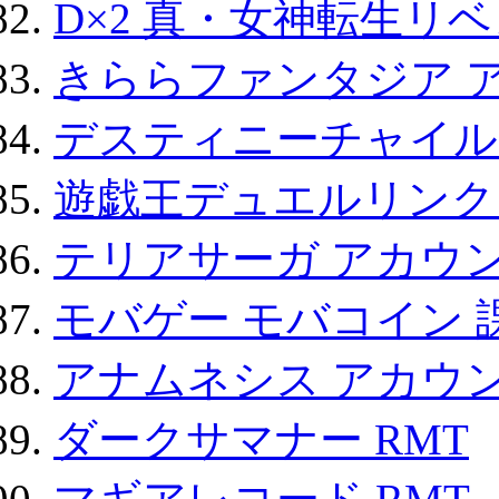
D×2 真・女神転生リ
きららファンタジア 
デスティニーチャイル
遊戯王デュエルリンクス
テリアサーガ アカウ
モバゲー モバコイン 
アナムネシス アカウ
ダークサマナー RMT