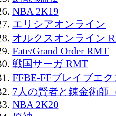
NBA 2K19
エリシアオンライン
オルクスオンライン R
Fate/Grand Order RMT
戦国サーガ RMT
FFBE-FFブレイブエ
7人の賢者と錬金術師
NBA 2K20