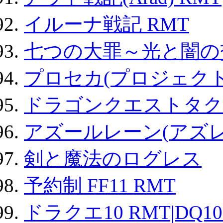
イルーナ戦記 RMT
七つの大罪～光と闇の
プロセカ(プロジェク
ドラゴンクエストタク
アズールレーン(アズレ
剣と魔法のログレス
予約制 FF11 RMT
ドラクエ10 RMT|DQ10