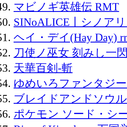
マビノギ英雄伝 RMT
SINoALICE丨シノア
ヘイ・デイ(Hay Day) r
刀使ノ巫女 刻みし一閃
天華百剣-斬
ゆめいろファンタジー
ブレイドアンドソウル
ポケモン ソード・シー