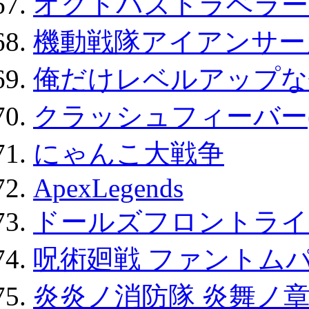
オクトパストラベラー
機動戦隊アイアンサー
俺だけレベルアップな件
クラッシュフィーバー
にゃんこ大戦争
ApexLegends
ドールズフロントライ
呪術廻戦 ファントムパ
炎炎ノ消防隊 炎舞ノ