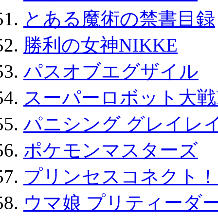
とある魔術の禁書目録
勝利の女神NIKKE
パスオブエグザイル
スーパーロボット大戦D
パニシング グレイレイ
ポケモンマスターズ
プリンセスコネクト！Re:
ウマ娘 プリティーダー