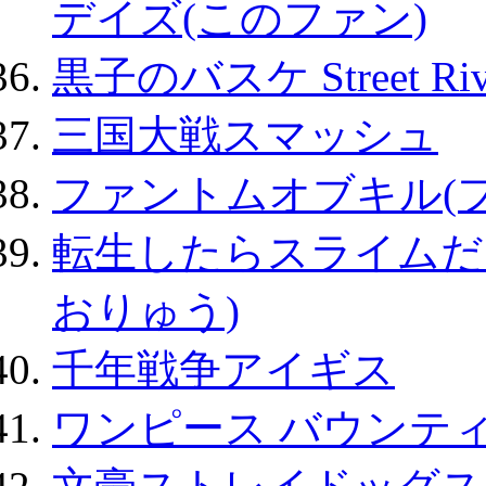
デイズ(このファン)
黒子のバスケ Street Ri
三国大戦スマッシュ
ファントムオブキル(
転生したらスライムだ
おりゅう)
千年戦争アイギス
ワンピース バウンテ