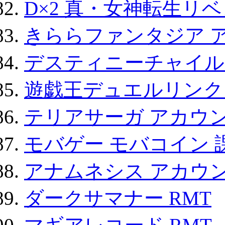
D×2 真・女神転生リ
きららファンタジア 
デスティニーチャイル
遊戯王デュエルリンクス
テリアサーガ アカウ
モバゲー モバコイン 
アナムネシス アカウ
ダークサマナー RMT