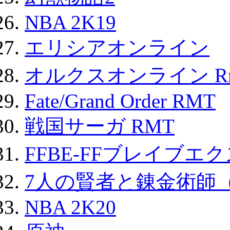
NBA 2K19
エリシアオンライン
オルクスオンライン R
Fate/Grand Order RMT
戦国サーガ RMT
FFBE-FFブレイブエ
7人の賢者と錬金術師
NBA 2K20