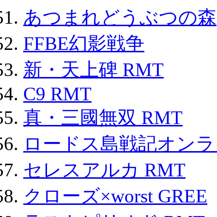
あつまれどうぶつの森
FFBE幻影戦争
新・天上碑 RMT
C9 RMT
真・三國無双 RMT
ロードス島戦記オンライ
セレスアルカ RMT
クローズ×worst GREE