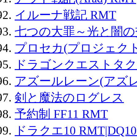
イルーナ戦記 RMT
七つの大罪～光と闇の
プロセカ(プロジェク
ドラゴンクエストタク
アズールレーン(アズレ
剣と魔法のログレス
予約制 FF11 RMT
ドラクエ10 RMT|DQ10