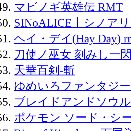
マビノギ英雄伝 RMT
SINoALICE丨シノア
ヘイ・デイ(Hay Day) r
刀使ノ巫女 刻みし一閃
天華百剣-斬
ゆめいろファンタジー
ブレイドアンドソウル
ポケモン ソード・シー