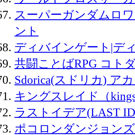
スーパーガンダムロワ
ント
ディバインゲート|デ
共闘ことばRPG コト
Sdorica(スドリカ) 
キングスレイド（kin
ラストイデア(LAST ID
ポコロンダンジョンズ 