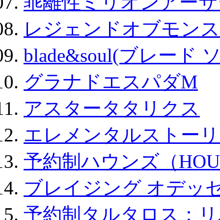
乖離性ミリオンアーサー
レジェンドオブモンスタ
blade&soul(ブレード 
グラナドエスパダM
アスタータタリクス
エレメンタルストーリ
予約制ハウンズ（HOU
ブレイジング オデッセ
予約制タルタロス：リバ