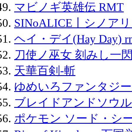
マビノギ英雄伝 RMT
SINoALICE丨シノア
ヘイ・デイ(Hay Day) r
刀使ノ巫女 刻みし一閃
天華百剣-斬
ゆめいろファンタジー
ブレイドアンドソウル
ポケモン ソード・シー