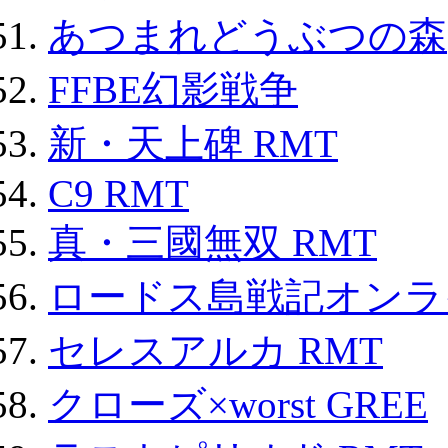
あつまれどうぶつの森
FFBE幻影戦争
新・天上碑 RMT
C9 RMT
真・三國無双 RMT
ロードス島戦記オンライ
セレスアルカ RMT
クローズ×worst GREE