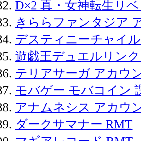
D×2 真・女神転生リ
きららファンタジア 
デスティニーチャイル
遊戯王デュエルリンクス
テリアサーガ アカウ
モバゲー モバコイン 
アナムネシス アカウ
ダークサマナー RMT