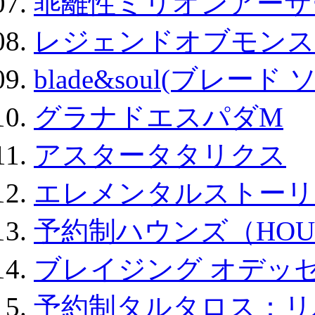
乖離性ミリオンアーサー
レジェンドオブモンスタ
blade&soul(ブレード 
グラナドエスパダM
アスタータタリクス
エレメンタルストーリ
予約制ハウンズ（HOU
ブレイジング オデッセ
予約制タルタロス：リバ