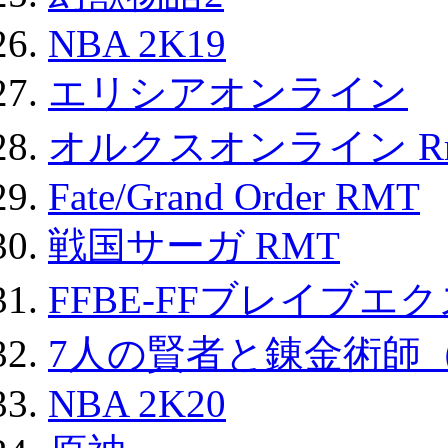
NBA 2K19
エリシアオンライン
オルクスオンライン R
Fate/Grand Order RMT
戦国サーガ RMT
FFBE-FFブレイブエ
7人の賢者と錬金術師
NBA 2K20