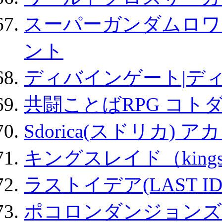
スーパーガンダムロワ
ント
ディバインゲート|デ
共闘ことばRPG コト
Sdorica(スドリカ) 
キングスレイド（kin
ラストイデア(LAST ID
ポコロンダンジョンズ 