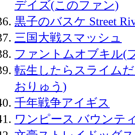
デイズ(このファン)
黒子のバスケ Street Ri
三国大戦スマッシュ
ファントムオブキル(
転生したらスライムだ
おりゅう)
千年戦争アイギス
ワンピース バウンテ