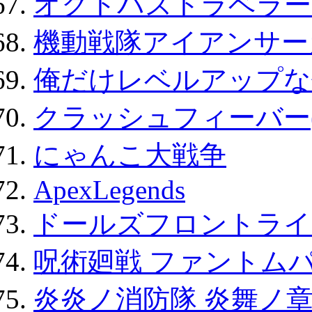
オクトパストラベラー
機動戦隊アイアンサー
俺だけレベルアップな件
クラッシュフィーバー
にゃんこ大戦争
ApexLegends
ドールズフロントライ
呪術廻戦 ファントムパ
炎炎ノ消防隊 炎舞ノ