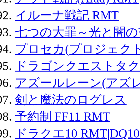
イルーナ戦記 RMT
七つの大罪～光と闇の
プロセカ(プロジェク
ドラゴンクエストタク
アズールレーン(アズレ
剣と魔法のログレス
予約制 FF11 RMT
ドラクエ10 RMT|DQ10