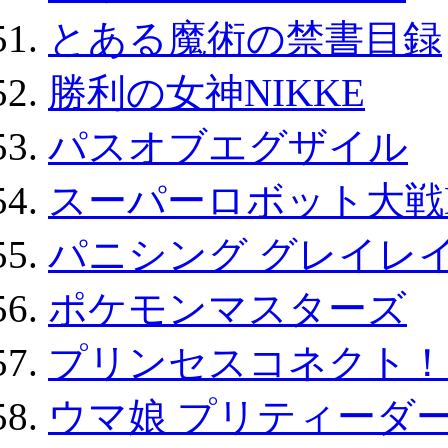
とある魔術の禁書目録
勝利の女神NIKKE
パスオブエグザイル
スーパーロボット大戦D
パニシング グレイレイ
ポケモンマスターズ
プリンセスコネクト！Re:
ウマ娘 プリティーダー