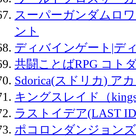
スーパーガンダムロワ
ント
ディバインゲート|デ
共闘ことばRPG コト
Sdorica(スドリカ) 
キングスレイド（kin
ラストイデア(LAST ID
ポコロンダンジョンズ 