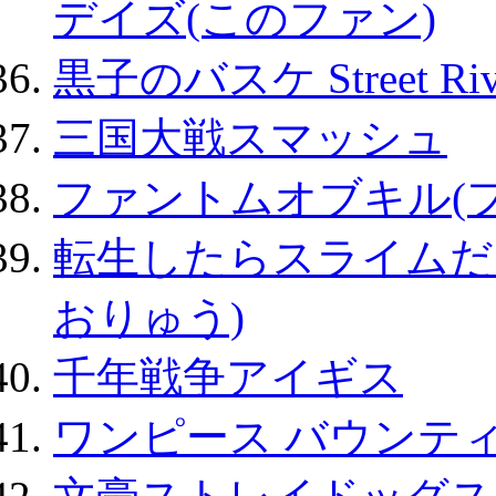
デイズ(このファン)
黒子のバスケ Street Ri
三国大戦スマッシュ
ファントムオブキル(
転生したらスライムだ
おりゅう)
千年戦争アイギス
ワンピース バウンテ