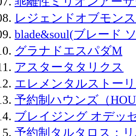
乖離性ミリオンアーサー
レジェンドオブモンスタ
blade&soul(ブレード 
グラナドエスパダM
アスタータタリクス
エレメンタルストーリ
予約制ハウンズ（HOU
ブレイジング オデッセ
予約制タルタロス：リバ