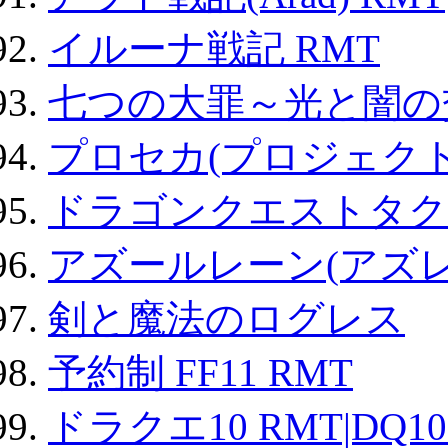
イルーナ戦記 RMT
七つの大罪～光と闇の
プロセカ(プロジェク
ドラゴンクエストタク
アズールレーン(アズレ
剣と魔法のログレス
予約制 FF11 RMT
ドラクエ10 RMT|DQ10