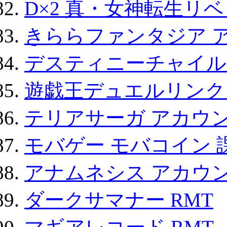
D×2 真・女神転生リ
きららファンタジア 
デスティニーチャイル
遊戯王デュエルリンクス
テリアサーガ アカウ
モバゲー モバコイン 
アナムネシス アカウ
ダークサマナー RMT