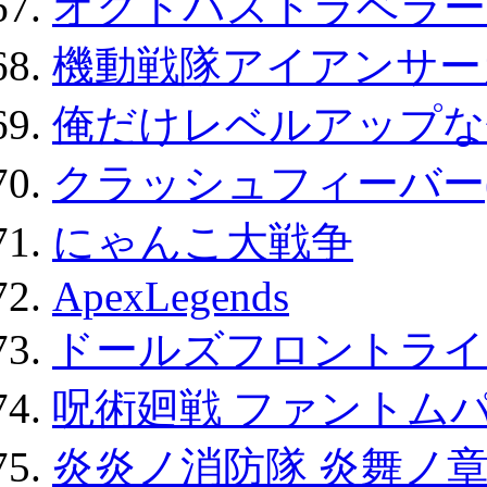
オクトパストラベラー
機動戦隊アイアンサー
俺だけレベルアップな件
クラッシュフィーバー
にゃんこ大戦争
ApexLegends
ドールズフロントライ
呪術廻戦 ファントムパ
炎炎ノ消防隊 炎舞ノ