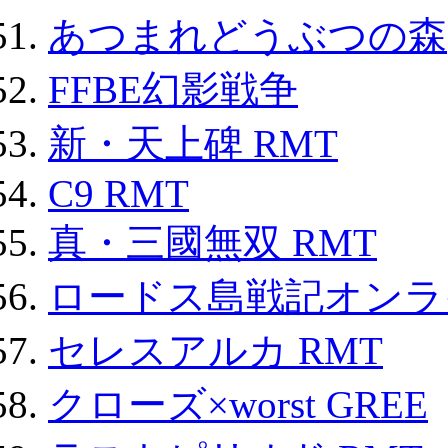
あつまれどうぶつの森
FFBE幻影戦争
新・天上碑 RMT
C9 RMT
真・三國無双 RMT
ロードス島戦記オンライ
セレスアルカ RMT
クローズ×worst GREE