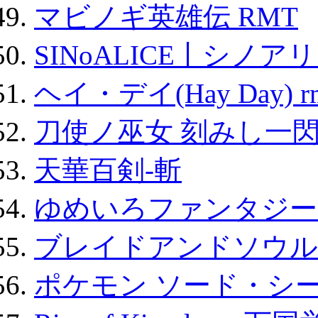
マビノギ英雄伝 RMT
SINoALICE丨シノア
ヘイ・デイ(Hay Day) r
刀使ノ巫女 刻みし一閃
天華百剣-斬
ゆめいろファンタジー
ブレイドアンドソウル
ポケモン ソード・シー