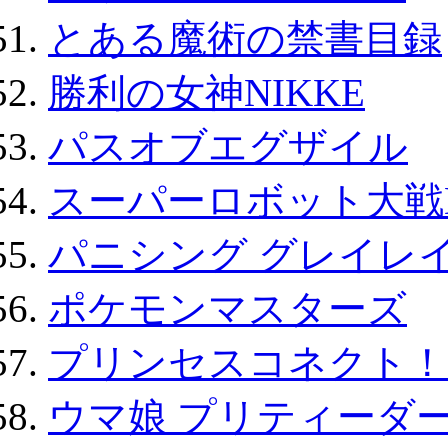
とある魔術の禁書目録
勝利の女神NIKKE
パスオブエグザイル
スーパーロボット大戦D
パニシング グレイレイ
ポケモンマスターズ
プリンセスコネクト！Re:
ウマ娘 プリティーダー