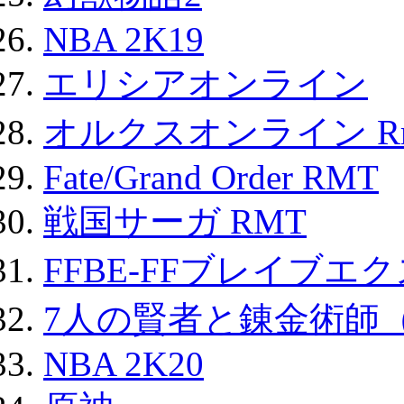
NBA 2K19
エリシアオンライン
オルクスオンライン R
Fate/Grand Order RMT
戦国サーガ RMT
FFBE-FFブレイブエ
7人の賢者と錬金術師
NBA 2K20