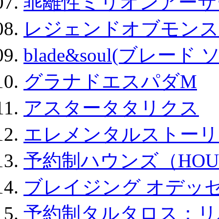
乖離性ミリオンアーサー
レジェンドオブモンスタ
blade&soul(ブレード 
グラナドエスパダM
アスタータタリクス
エレメンタルストーリ
予約制ハウンズ（HOU
ブレイジング オデッセ
予約制タルタロス：リバ