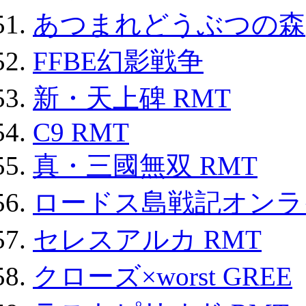
あつまれどうぶつの森
FFBE幻影戦争
新・天上碑 RMT
C9 RMT
真・三國無双 RMT
ロードス島戦記オンライ
セレスアルカ RMT
クローズ×worst GREE