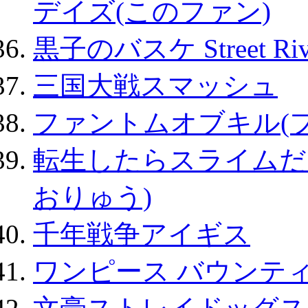
デイズ(このファン)
黒子のバスケ Street Ri
三国大戦スマッシュ
ファントムオブキル(
転生したらスライムだ
おりゅう)
千年戦争アイギス
ワンピース バウンテ