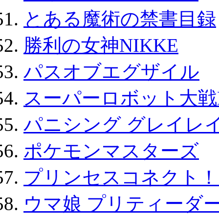
とある魔術の禁書目録
勝利の女神NIKKE
パスオブエグザイル
スーパーロボット大戦D
パニシング グレイレイ
ポケモンマスターズ
プリンセスコネクト！Re:
ウマ娘 プリティーダー