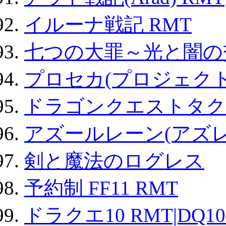
イルーナ戦記 RMT
七つの大罪～光と闇の
プロセカ(プロジェク
ドラゴンクエストタク
アズールレーン(アズレ
剣と魔法のログレス
予約制 FF11 RMT
ドラクエ10 RMT|DQ10