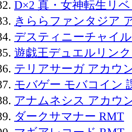
D×2 真・女神転生リ
きららファンタジア 
デスティニーチャイル
遊戯王デュエルリンクス
テリアサーガ アカウ
モバゲー モバコイン 
アナムネシス アカウ
ダークサマナー RMT