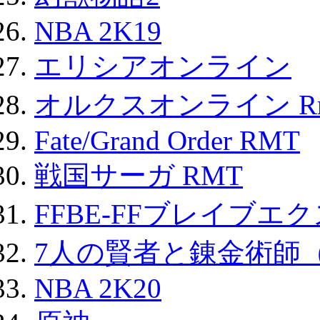
NBA 2K19
エリシアオンライン
オルクスオンライン R
Fate/Grand Order RMT
戦国サーガ RMT
FFBE-FFブレイブエ
7人の賢者と錬金術師
NBA 2K20