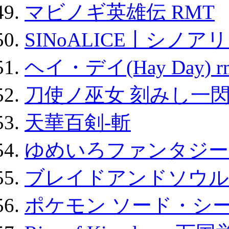
マビノギ英雄伝 RMT
SINoALICE丨シノア
ヘイ・デイ(Hay Day) r
刀使ノ巫女 刻みし一閃
天華百剣-斬
ゆめいろファンタジー
ブレイドアンドソウル
ポケモン ソード・シー