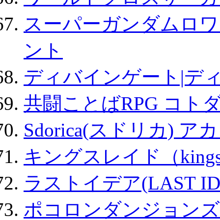
スーパーガンダムロワ
ント
ディバインゲート|デ
共闘ことばRPG コト
Sdorica(スドリカ) 
キングスレイド（kin
ラストイデア(LAST ID
ポコロンダンジョンズ 