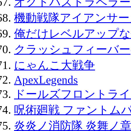
オクトパストラベラー
機動戦隊アイアンサー
俺だけレベルアップな件
クラッシュフィーバー
にゃんこ大戦争
ApexLegends
ドールズフロントライ
呪術廻戦 ファントムパ
炎炎ノ消防隊 炎舞ノ